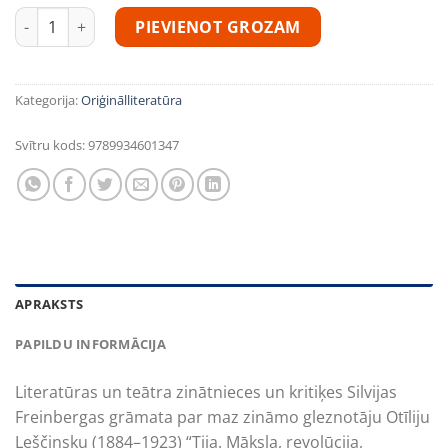
Tija daudzums
PIEVIENOT GROZAM
Kategorija:
Oriģinālliteratūra
Svītru kods:
9789934601347
APRAKSTS
PAPILDU INFORMĀCIJA
Literatūras un teātra zinātnieces un kritiķes Silvijas
Freinbergas grāmata par maz zināmo gleznotāju Otīliju
Leščinsku (1884–1923) “Tija. Māksla, revolūcija,