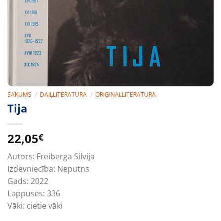
SĀKUMS
/
DAIĻLITERATŪRA
/
ORIĢINĀLLITERATŪRA
Tija
22,05
€
Autors:
Freiberga Silvija
Izdevniecība:
Neputns
Gads:
2022
Lappuses:
336
Vāki:
cietie vāki