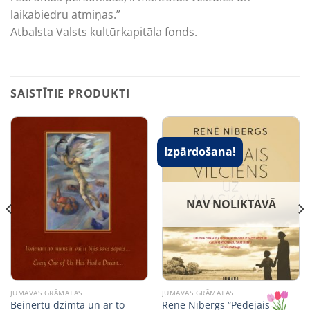
laikabiedru atmiņas.”
Atbalsta Valsts kultūrkapitāla fonds.
SAISTĪTIE PRODUKTI
Izpārdošana!
NAV NOLIKTAVĀ
JUMAVAS GRĀMATAS
JUMAVAS GRĀMATAS
Beinertu dzimta un ar to
Renē Nībergs “Pēdējais