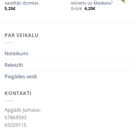
saistītās dzimtas
vilciens uz Maskavu”
Original
Current
5,25
€
8,62
€
4,20
€
price
price
was:
is:
8,62€.
4,20€.
PAR VEIKALU
Noteikumi
Rekvizīti
Piegādes veidi
KONTAKTI
Apgāds Jumava:
67869593
65029115