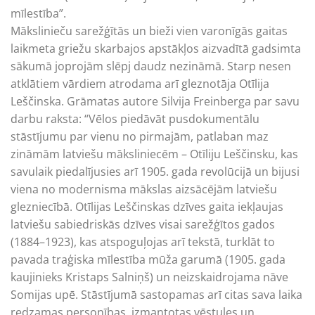
mīlestība”.
Mākslinieču sarežģītās un bieži vien varonīgās gaitas
laikmeta griežu skarbajos apstākļos aizvadītā gadsimta
sākumā joprojām slēpj daudz nezināmā. Starp nesen
atklātiem vārdiem atrodama arī gleznotāja Otīlija
Leščinska. Grāmatas autore Silvija Freinberga par savu
darbu raksta: “Vēlos piedāvāt pusdokumentālu
stāstījumu par vienu no pirmajām, patlaban maz
zināmām latviešu māksliniecēm – Otīliju Leščinsku, kas
savulaik piedalījusies arī 1905. gada revolūcijā un bijusi
viena no modernisma mākslas aizsācējām latviešu
glezniecībā. Otīlijas Leščinskas dzīves gaita iekļaujas
latviešu sabiedriskās dzīves visai sarežģītos gados
(1884–1923), kas atspoguļojas arī tekstā, turklāt to
pavada traģiska mīlestība mūža garumā (1905. gada
kaujinieks Kristaps Salniņš) un neizskaidrojama nāve
Somijas upē. Stāstījumā sastopamas arī citas sava laika
redzamas personības, izmantotas vēstules un