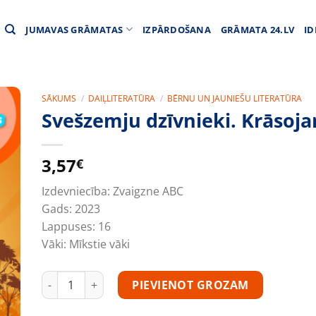
JUMAVAS GRĀMATAS
IZPĀRDOŠANA
GRĀMATA 24.LV
ID
SĀKUMS
/
DAIĻLITERATŪRA
/
BĒRNU UN JAUNIEŠU LITERATŪRA
Svešzemju dzīvnieki. Krāsoj
3,57
€
Izdevniecība:
Zvaigzne ABC
Gads:
2023
Lappuses:
16
Vāki:
Mīkstie vāki
Svešzemju dzīvnieki. Krāsojamā grāmata daudzums
PIEVIENOT GROZAM