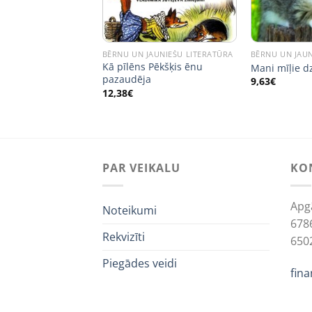
JAUNIEŠU LITERATŪRA
BĒRNU UN JAUNIEŠU LITERATŪRA
BĒRNU UN JAUN
Kā pīlēns Pēkšķis ēnu
ā kaķis
Mani mīļie dz
pazaudēja
9,63
€
12,38
€
PAR VEIKALU
KO
Apg
Noteikumi
678
Rekvizīti
650
Piegādes veidi
fin