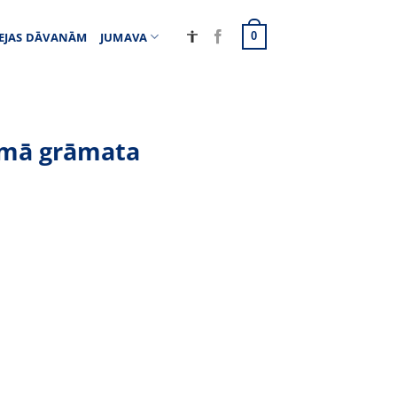
EJAS DĀVANĀM
JUMAVA
0
amā grāmata