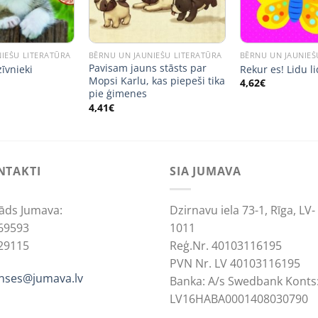
IEŠU LITERATŪRA
BĒRNU UN JAUNIEŠU LITERATŪRA
BĒRNU UN JAUNIEŠ
Pavisam jauns stāsts par
īvnieki
Rekur es! Lidu l
Mopsi Karlu, kas piepeši tika
4,62
€
pie ģimenes
4,41
€
NTAKTI
SIA JUMAVA
āds Jumava:
Dzirnavu iela 73-1, Rīga, LV-
69593
1011
29115
Reģ.Nr. 40103116195
PVN Nr. LV 40103116195
anses@jumava.lv
Banka: A/s Swedbank Konts
LV16HABA0001408030790