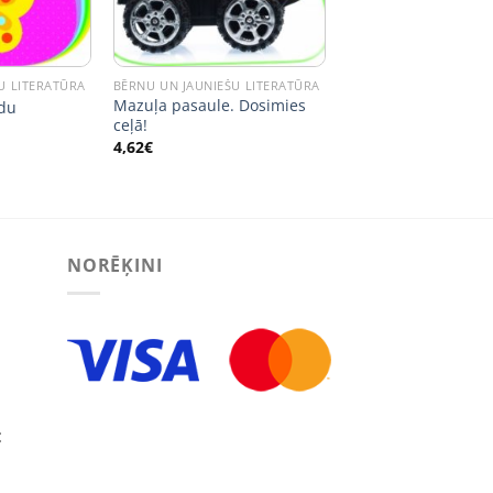
U LITERATŪRA
BĒRNU UN JAUNIEŠU LITERATŪRA
Mazuļa pasaule. Dosimies
idu
ceļā!
4,62
€
NORĒĶINI
: