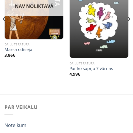
NAV NOLIKTAVĀ
DAIĻLITERATŪRA
Marsa odiseja
3,86
€
DAIĻLITERATŪRA
Par ko sapņo 7 vārnas
4,99
€
PAR VEIKALU
Noteikumi