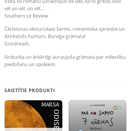
Vaita šo romānu uzrakstījusi tik labi, ka to gribas lasīt
vēl un vēl, un vēl…
Southern Lit Review
Čārlstonas vēsturiskais šarms, romantiska spriedze un
dzirkstošs humors. Burvīga grāmata!
Goodreads
Sirdssilta un ārkārtīgi aizraujoša grāmata par mīlestību,
piedošanu un spokiem.
SAISTĪTIE PRODUKTI