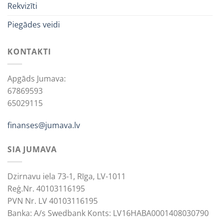
Rekvizīti
Piegādes veidi
KONTAKTI
Apgāds Jumava:
67869593
65029115
finanses@jumava.lv
SIA JUMAVA
Dzirnavu iela 73-1, Rīga, LV-1011
Reģ.Nr. 40103116195
PVN Nr. LV 40103116195
Banka: A/s Swedbank Konts: LV16HABA0001408030790