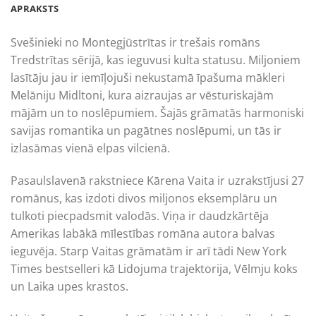
APRAKSTS
Svešinieki no Montegjūstrītas ir trešais romāns
Tredstrītas sērijā, kas ieguvusi kulta statusu. Miljoniem
lasītāju jau ir iemīļojuši nekustamā īpašuma mākleri
Melāniju Midltoni, kura aizraujas ar vēsturiskajām
mājām un to noslēpumiem. Šajās grāmatās harmoniski
savijas romantika un pagātnes noslēpumi, un tās ir
izlasāmas vienā elpas vilcienā.
Pasaulslavenā rakstniece Kārena Vaita ir uzrakstījusi 27
romānus, kas izdoti divos miljonos eksemplāru un
tulkoti piecpadsmit valodās. Viņa ir daudzkārtēja
Amerikas labākā mīlestības romāna autora balvas
ieguvēja. Starp Vaitas grāmatām ir arī tādi New York
Times bestselleri kā Lidojuma trajektorija, Vēlmju koks
un Laika upes krastos.