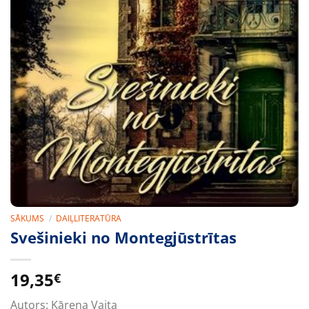
SĀKUMS
/
DAIĻLITERATŪRA
Svešinieki no Montegjūstrītas
19,35
€
Autors:
Kārena Vaita