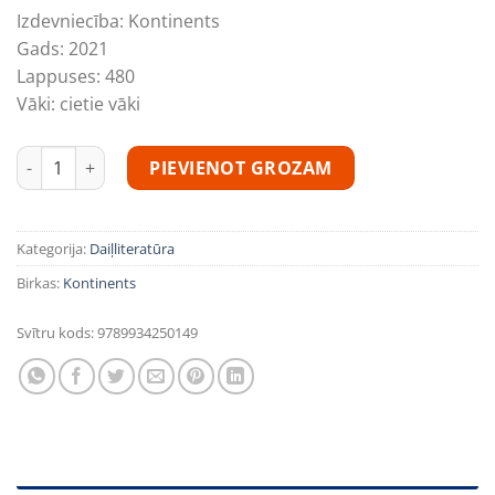
Izdevniecība:
Kontinents
Gads:
2021
Lappuses:
480
Vāki:
cietie vāki
Svešinieki no Montegjūstrītas daudzums
PIEVIENOT GROZAM
Kategorija:
Daiļliteratūra
Birkas:
Kontinents
Svītru kods:
9789934250149