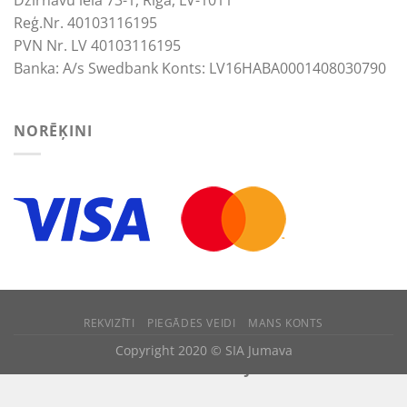
Reģ.Nr. 40103116195
PVN Nr. LV 40103116195
Banka: A/s Swedbank Konts: LV16HABA0001408030790
NORĒĶINI
REKVIZĪTI
PIEGĀDES VEIDI
MANS KONTS
We use cookies to improve your experience.
Copyright 2020 © SIA Jumava
ACCEPT
REJECT