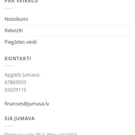
PAR VEIKALU
Noteikumi
Rekvizīti
Piegādes veidi
KONTAKTI
Apgāds Jumava:
67869593
65029115
finanses@jumava.lv
SIA JUMAVA
Dzirnavu iela 73-1, Rīga, LV-1011