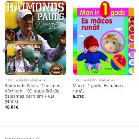
CITAS LASĀMĀS GRĀMATAS
CITAS LASĀMĀS GRĀMATAS
Raimonds Pauls. Dziesmas
Man ir 1 gads. Es mācos
bērniem. 100 populārākās
runāt
dziesmas bērniem + CD
5,21
€
(Notis)
18,01
€