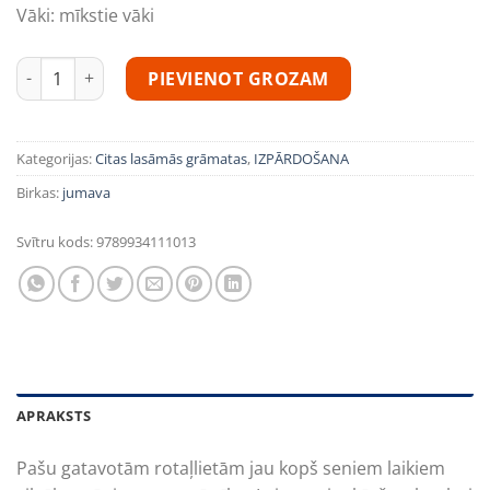
Vāki:
mīkstie vāki
Krastiņa-Indāne Kristīne "Šūsim kopā! Pašu gatavotas rotaļli
PIEVIENOT GROZAM
Kategorijas:
Citas lasāmās grāmatas
,
IZPĀRDOŠANA
Birkas:
jumava
Svītru kods:
9789934111013
APRAKSTS
Pašu gatavotām rotaļlietām jau kopš seniem laikiem