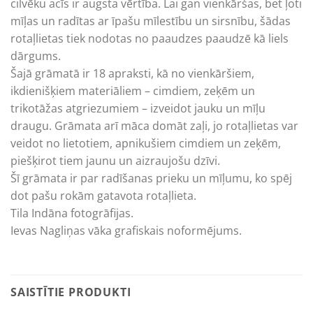
cilvēku acīs ir augsta vērtība. Lai gan vienkāršas, bet ļoti
mīļas un radītas ar īpašu mīlestību un sirsnību, šādas
rotaļlietas tiek nodotas no paaudzes paaudzē kā liels
dārgums.
Šajā grāmatā ir 18 apraksti, kā no vienkāršiem,
ikdienišķiem materiāliem – cimdiem, zeķēm un
trikotāžas atgriezumiem – izveidot jauku un mīļu
draugu. Grāmata arī māca domāt zaļi, jo rotaļlietas var
veidot no lietotiem, apnikušiem cimdiem un zeķēm,
piešķirot tiem jaunu un aizraujošu dzīvi.
Šī grāmata ir par radīšanas prieku un mīļumu, ko spēj
dot pašu rokām gatavota rotaļlieta.
Tila Indāna fotogrāfijas.
Ievas Nagliņas vāka grafiskais noformējums.
SAISTĪTIE PRODUKTI