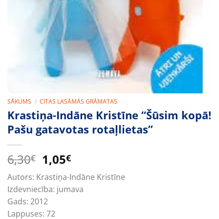
SĀKUMS
/
CITAS LASĀMĀS GRĀMATAS
Krastiņa-Indāne Kristīne “Šūsim kopā!
Pašu gatavotas rotaļlietas”
Original
Current
6,30
1,05
€
€
price
price
Autors:
Krastiņa-Indāne Kristīne
was:
is:
Izdevniecība:
jumava
6,30€.
1,05€.
Gads:
2012
Lappuses:
72