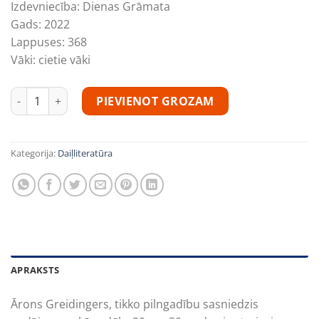
Izdevniecība:
Dienas Grāmata
Gads:
2022
Lappuses:
368
Vāki:
cietie vāki
ŠOŠA daudzums
PIEVIENOT GROZAM
Kategorija:
Daiļliteratūra
APRAKSTS
Ārons Greidingers, tikko pilngadību sasniedzis