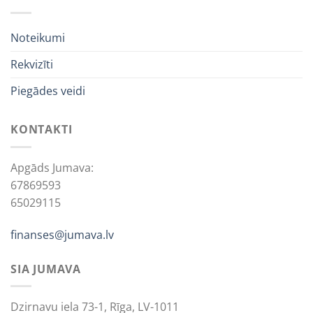
Noteikumi
Rekvizīti
Piegādes veidi
KONTAKTI
Apgāds Jumava:
67869593
65029115
finanses@jumava.lv
SIA JUMAVA
Dzirnavu iela 73-1, Rīga, LV-1011