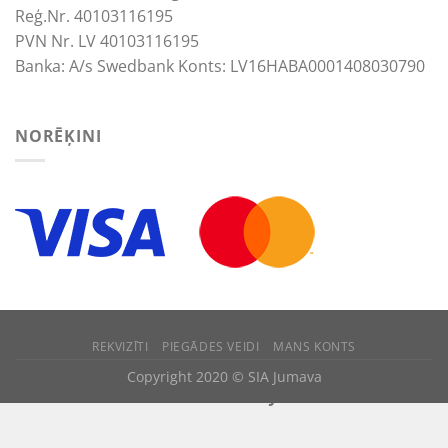
Reģ.Nr. 40103116195
PVN Nr. LV 40103116195
Banka: A/s Swedbank Konts: LV16HABA0001408030790
NORĒĶINI
REKVIZĪTI
PIEGĀDES VEIDI
MANS KONTS
We use cookies to improve your experience.
Copyright 2020 © SIA Jumava
ACCEPT
REJECT