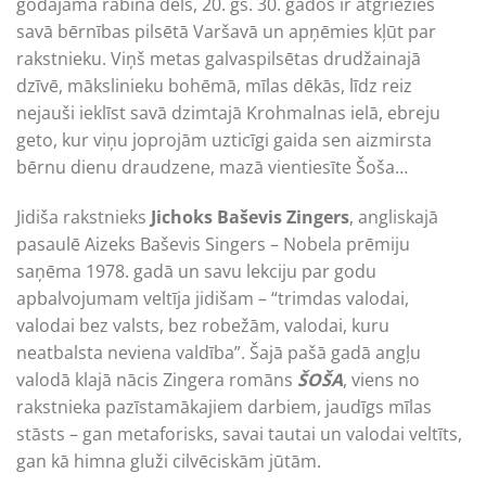
godājama rabīna dēls, 20. gs. 30. gados ir atgriezies
savā bērnības pilsētā Varšavā un apņēmies kļūt par
rakstnieku. Viņš metas galvaspilsētas drudžainajā
dzīvē, mākslinieku bohēmā, mīlas dēkās, līdz reiz
nejauši ieklīst savā dzimtajā Krohmalnas ielā, ebreju
geto, kur viņu joprojām uzticīgi gaida sen aizmirsta
bērnu dienu draudzene, mazā vientiesīte Šoša…
Jidiša rakstnieks
Jichoks Baševis Zingers
, angliskajā
pasaulē Aizeks Baševis Singers – Nobela prēmiju
saņēma 1978. gadā un savu lekciju par godu
apbalvojumam veltīja jidišam – “trimdas valodai,
valodai bez valsts, bez robežām, valodai, kuru
neatbalsta neviena valdība”. Šajā pašā gadā angļu
valodā klajā nācis Zingera romāns
ŠOŠA
, viens no
rakstnieka pazīstamākajiem darbiem, jaudīgs mīlas
stāsts – gan metaforisks, savai tautai un valodai veltīts,
gan kā himna gluži cilvēciskām jūtām.