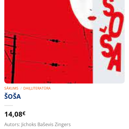
SĀKUMS
/
DAIĻLITERATŪRA
ŠOŠA
14,08
€
Autors:
Jichoks Baševis Zingers