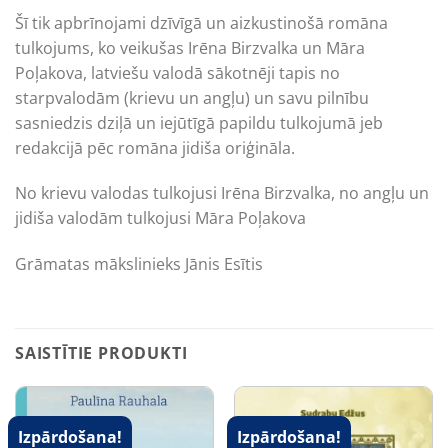
Šī tik apbrīnojami dzīvīgā un aizkustinošā romāna
tulkojums, ko veikušas Irēna Birzvalka un Māra
Poļakova, latviešu valodā sākotnēji tapis no
starpvalodām (krievu un angļu) un savu pilnību
sasniedzis dziļā un iejūtīgā papildu tulkojumā jeb
redakcijā pēc romāna jidiša oriģināla.
No krievu valodas tulkojusi Irēna Birzvalka, no angļu un
jidiša valodām tulkojusi Māra Poļakova
Grāmatas mākslinieks Jānis Esītis
SAISTĪTIE PRODUKTI
Izpārdošana!
Izpārdošana!