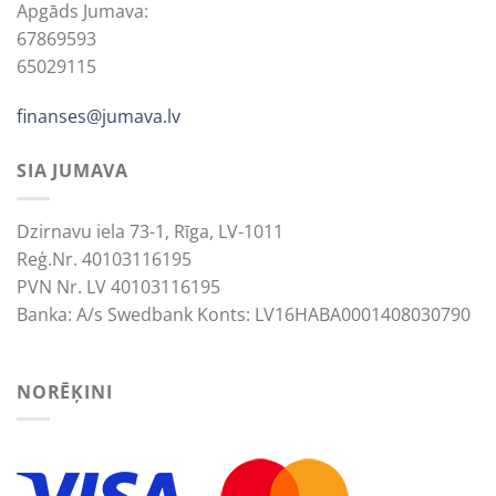
Apgāds Jumava:
67869593
65029115
finanses@jumava.lv
SIA JUMAVA
Dzirnavu iela 73-1, Rīga, LV-1011
Reģ.Nr. 40103116195
PVN Nr. LV 40103116195
Banka: A/s Swedbank Konts: LV16HABA0001408030790
NORĒĶINI