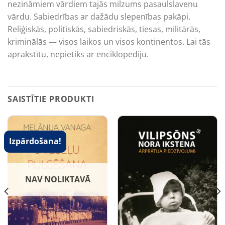
nezināmiem vārdiem ­tajās milzums ­pasaulslavenu
vārdu. Sabiedrības ar dažādu slepenības pakāpi.
Reliģiskās, politiskās, sabiedriskās, tiesas, militārās,
kriminālās — visos laikos un visos kontinentos. Lai tās
aprakstītu, ­nepietiks ar enciklopēdiju.
SAISTĪTIE PRODUKTI
Izpārdošana!
NAV NOLIKTAVĀ