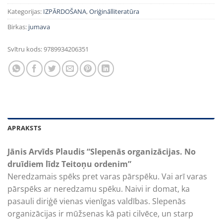
was:
is:
7,56€.
2,10€.
Kategorijas:
IZPĀRDOŠANA
,
Oriģinālliteratūra
Birkas:
jumava
Svītru kods:
9789934206351
APRAKSTS
Jānis Arvīds Plaudis “Slepenās organizācijas. No
druīdiem līdz Teitoņu ordenim”
Neredzamais spēks pret varas pārspēku. Vai arī varas
pārspēks ar neredzamu spēku. Naivi ir domat, ka
pasauli ­diriģē ­vienas vienīgas valdības. Slepenās
organizācijas ir mūžsenas kā pati cilvēce, un starp