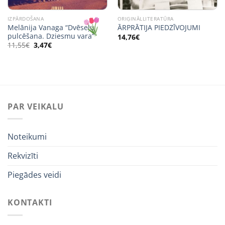
IZPĀRDOŠANA
ORIĢINĀLLITERATŪRA
Melānija Vanaga “Dvēseļu
ĀRPRĀTIJA PIEDZĪVOJUMI
pulcēšana. Dziesmu vara”
14,76
€
Original
Current
11,55
€
3,47
€
price
price
was:
is:
11,55€.
3,47€.
PAR VEIKALU
Noteikumi
Rekvizīti
Piegādes veidi
KONTAKTI