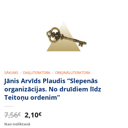
SĀKUMS
/
DAIĻLITERATŪRA
/
ORIĢINĀLLITERATŪRA
Jānis Arvīds Plaudis “Slepenās
organizācijas. No druīdiem līdz
Teitoņu ordenim”
Original
Current
7,56
2,10
€
€
price
price
Nav noliktavā