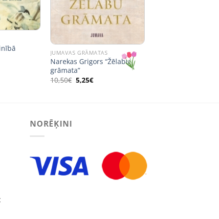
inībā
JUMAVAS GRĀMATAS
Narekas Grigors “Žēlabu
grāmata”
Original
Current
10,50
€
5,25
€
price
price
was:
is:
10,50€.
5,25€.
NORĒĶINI
: