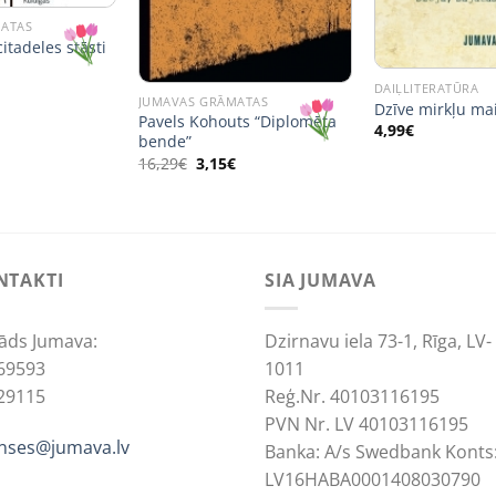
MATAS
itadeles stāsti
nal
Current
€
price
DAIĻLITERATŪRA
is:
JUMAVAS GRĀMATAS
Dzīve mirkļu ma
€.
4,94€.
Pavels Kohouts “Diplomēta
4,99
€
bende”
Original
Current
16,29
€
3,15
€
price
price
was:
is:
16,29€.
3,15€.
NTAKTI
SIA JUMAVA
āds Jumava:
Dzirnavu iela 73-1, Rīga, LV-
69593
1011
29115
Reģ.Nr. 40103116195
PVN Nr. LV 40103116195
anses@jumava.lv
Banka: A/s Swedbank Konts
LV16HABA0001408030790