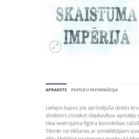
APRAKSTS
PAPILDU INFORMĀCIJA
Lielajos kapos pie aprūsējuša dzelzs kru
direktors.Uzsākot slepkavības apstākļu 
tikai ievērojama figūra kosmētikas ražo
Tikmēr no tikšanās ar izmeklētājiem izv
dēlu.Meklējot nozieguma motīvu kā Mierva