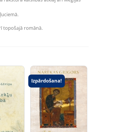
kļuciemā.
rī topošajā romānā.
Izpārdošana!