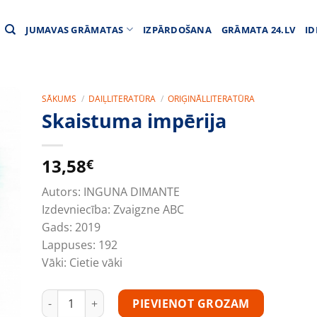
JUMAVAS GRĀMATAS
IZPĀRDOŠANA
GRĀMATA 24.LV
ID
SĀKUMS
/
DAIĻLITERATŪRA
/
ORIĢINĀLLITERATŪRA
Skaistuma impērija
13,58
€
Autors:
INGUNA DIMANTE
Izdevniecība:
Zvaigzne ABC
Gads:
2019
Lappuses:
192
Vāki:
Cietie vāki
Skaistuma impērija daudzums
PIEVIENOT GROZAM