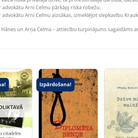
ar advokātu Arni Celmu pārkāpj riska robežu.
r advokātu Arni Celmu aizsākas, izmeklējot slepkavību Krau
as Hānes un Arņa Celma – attiecību turpinājums sagaidāms a
na!
Izpārdošana!
OLIKTAVĀ