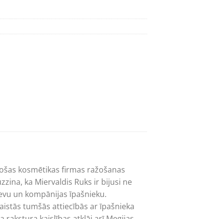
kstošas kosmētikas firmas ražošanas
ina, ka Miervaldis Ruks ir bijusi ne
ievu un kompānijas īpašnieku.
aistās tumšās attiecībās ar īpašnieka
rakstura kaislības atklāj arī Megijas