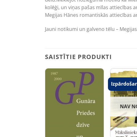
kolēģi, un viņas pašas mīlas attiecības 
Megijas Hānes romantiskās attiecības a
Jauni notikumi un galveno tēlu – Megij
SAISTĪTIE PRODUKTI
šana!
Izpārdoša
NAV N