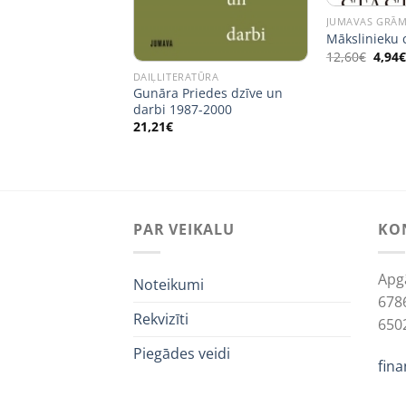
JUMAVAS GRĀ
Mākslinieku c
RĀMATAS
Origi
12,60
€
4,94
džus “Dullais
price
DAIĻLITERATŪRA
was:
Gunāra Priedes dzīve un
12,60
ginal
Current
5
€
darbi 1987-2000
ce
price
:
is:
21,21
€
5€.
3,15€.
PAR VEIKALU
KO
Apg
Noteikumi
678
Rekvizīti
650
Piegādes veidi
fin