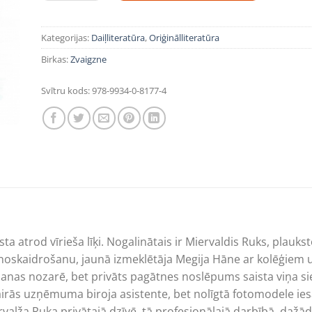
Kategorijas:
Daiļliteratūra
,
Oriģinālliteratūra
Birkas:
Zvaigzne
Svītru kods:
978-9934-0-8177-4
sta atrod vīrieša līķi. Nogalinātais ir Miervaldis Ruks, plau
noskaidrošanu, jaunā izmeklētāja Megija Hāne ar kolēģiem uzz
šanas nozarē, bet privāts pagātnes noslēpums saista viņa s
airās uzņēmuma biroja asistente, bet nolīgtā fotomodele ies
lža Ruka privātajā dzīvē, tā profesionālajā darbībā, dažāda 