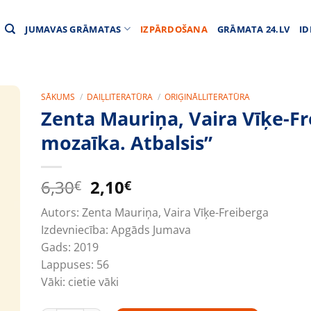
JUMAVAS GRĀMATAS
IZPĀRDOŠANA
GRĀMATA 24.LV
ID
SĀKUMS
/
DAIĻLITERATŪRA
/
ORIĢINĀLLITERATŪRA
Zenta Mauriņa, Vaira Vīķe-Fr
mozaīka. Atbalsis”
Original
Current
6,30
2,10
€
€
price
price
Autors:
Zenta Mauriņa, Vaira Vīķe-Freiberga
was:
is:
Izdevniecība:
Apgāds Jumava
6,30€.
2,10€.
Gads:
2019
Lappuses:
56
Vāki:
cietie vāki