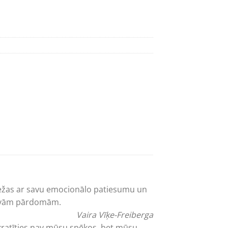
balsis" daudzums
piežas ar savu emocionālo patiesumu un
savām pārdomām.
Vaira Vīķe-Freiberga
kratīties nav mūsu spēkos, bet mūsu