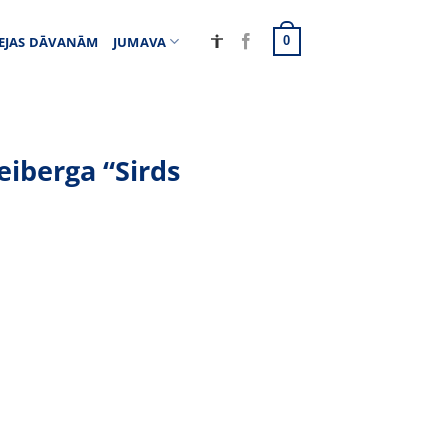
EJAS DĀVANĀM
JUMAVA
0
eiberga “Sirds