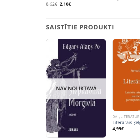
Original
Current
8,62
€
2,10
€
price
price
was:
is:
8,62€.
2,10€.
SAISTĪTIE PRODUKTI
NAV NOLIKTAVĀ
DAIĻLITERATŪR
Literārais ķēķ
ATŪRA
4,99
€