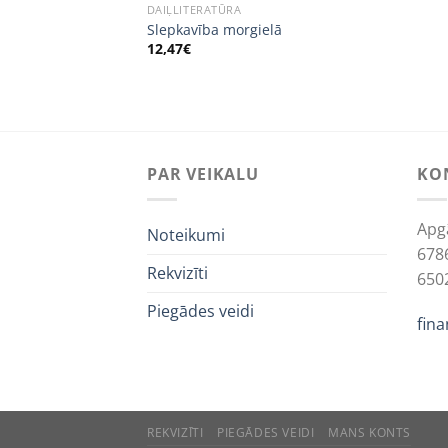
DAIĻLITERATŪRA
Slepkavība morgielā
12,47
€
PAR VEIKALU
KO
Apg
Noteikumi
678
Rekvizīti
650
Piegādes veidi
fin
REKVIZĪTI
PIEGĀDES VEIDI
MANS KONTS