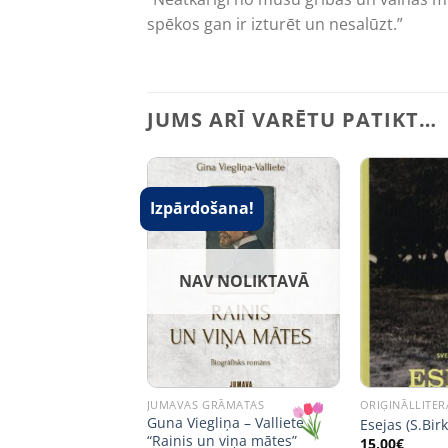
spēkos gan ir izturēt un nesalūzt.”
JUMS ARĪ VARĒTU PATIKT…
Izpārdošana!
NAV NOLIKTAVĀ
JUMAVAS GRĀMATAS
ORIĢINĀLLITE
Guna Viegliņa – Valliete
Esejas (S.Birk
“Rainis un viņa mātes”
15,00
€