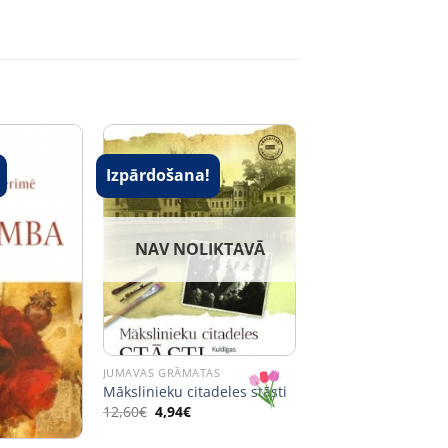
Izpārdošana!
NAV NOLIKTAVĀ
JUMAVAS GRĀMATAS
Mākslinieku citadeles stāsti
Original
Current
12,60
€
4,94
€
price
price
was:
is: