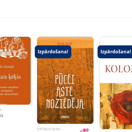
Izpārdošana!
Izpārdošana!
A
is
IZPĀRDOŠANA