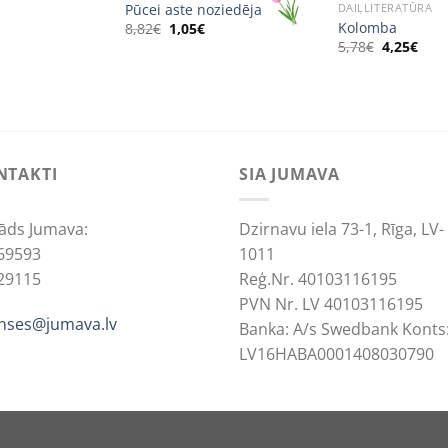
Pūcei aste noziedēja
DAIĻLITERATŪRA
Kolomba
Original
Current
8,82
€
1,05
€
price
price
Original
Curr
5,78
€
4,25
€
was:
is:
price
pric
8,82€.
1,05€.
was:
is:
5,78€.
4,25
NTAKTI
SIA JUMAVA
āds Jumava:
Dzirnavu iela 73-1, Rīga, LV-
69593
1011
29115
Reģ.Nr. 40103116195
PVN Nr. LV 40103116195
anses@jumava.lv
Banka: A/s Swedbank Konts
LV16HABA0001408030790