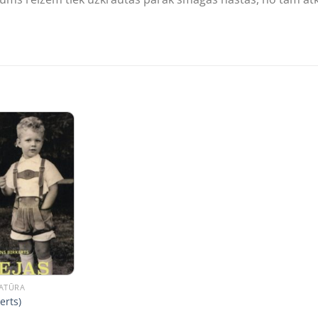
RATŪRA
erts)