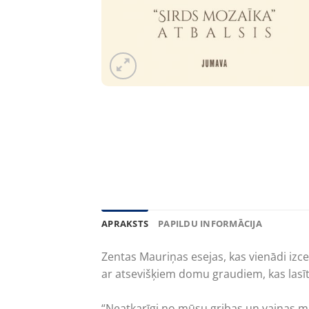
APRAKSTS
PAPILDU INFORMĀCIJA
Zentas Mauriņas esejas, kas vienādi izc
ar atsevišķiem domu graudiem, kas las
“Neatkarīgi no mūsu gribas un vainas m