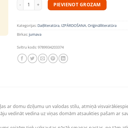
Zenta Mauriņa, Vaira Vīķe-Freiberga "Sirds mozaīka. At
PIEVIENOT GROZAM
Kategorijas:
Daiļliteratūra
,
IZPĀRDOŠANA
,
Oriģinālliteratūra
Birkas:
jumava
Svītru kods:
9789934203374
eļas ar domu dziļumu un valodas stilu, atmiņā visvairākies
ītāju vedināt vedina uz viņas domām atsaukties pašam ar 
ums reizēm tiek uzkrautas pārāk smagas nastas, no tām at