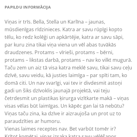
PAPILDU INFORMĀCIJA
Viņas ir trīs. Bella, Stella un Karlīna – jaunas,
mūsdienīgas rīdzinieces. Katra ar savu rūpīgi kopto
tēlu, ko redz kolēģi un apkārtējie, katra ar savu sāpi,
par kuru zina tikai viņa viena un vēl abas tuvākās
draudzenes. Protams – vīrieši, protams – bērni,
protams – likstas darbā, protams – nav ko vilkt mugurā.
Taču zem un aiz tā visa katra meklē savu, tikai savu ceļu
dzīvē, savu veidu, kā justies laimīga – par spīti tam, ko
domā citi. Un nav svarīgi, vai tev ir divdesmit astoņi
gadi un šiks dzīvoklis jaunajā projektā, vai teju
četrdesmit un plastikas ķirurga vizītkarte makā – viņas
visas vēlas būt laimīgas. Un kāpēc gan lai tā nebūtu?
Viņas taču zina, ka dzīve ir aizraujoša un prot uz to
paraudzīties ar humoru.
Vienas laimes receptes nav. Bet varbūt tomēr ir?
Krītot komētai, viņas izsaka katra savu vēlēšanos.