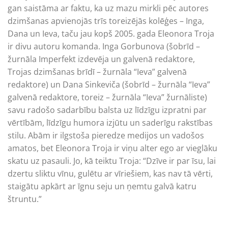
gan saistāma ar faktu, ka uz mazu mirkli pēc autores
dzimšanas apvienojās trīs toreizējās kolēģes – Inga,
Dana un Ieva, taču jau kopš 2005. gada Eleonora Troja
ir divu autoru komanda. Inga Gorbunova (šobrīd –
žurnāla Imperfekt izdevēja un galvenā redaktore,
Trojas dzimšanas brīdī – žurnāla “Ieva” galvenā
redaktore) un Dana Sinkeviča (šobrīd – žurnāla “Ieva”
galvenā redaktore, toreiz – žurnāla “Ieva” žurnāliste)
savu radošo sadarbību balsta uz līdzīgu izpratni par
vērtībām, līdzīgu humora izjūtu un saderīgu rakstības
stilu. Abām ir ilgstoša pieredze medijos un vadošos
amatos, bet Eleonora Troja ir viņu alter ego ar vieglāku
skatu uz pasauli. Jo, kā teiktu Troja: “Dzīve ir par īsu, lai
dzertu sliktu vīnu, gulētu ar vīriešiem, kas nav tā vērti,
staigātu apkārt ar īgnu seju un ņemtu galvā katru
štruntu.”