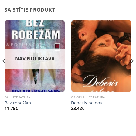
SAISTĪTIE PRODUKTI
NAV NOLIKTAVĀ
DAIĻLITERATŪRA
ORIĢINĀLLITERATŪRA
Bez robežām
Debesis pelnos
11,75
€
23,42
€