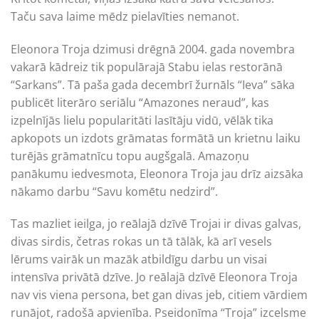
Taču sava laime mēdz pielavīties nemanot.
Eleonora Troja dzimusi drēgnā 2004. gada novembra
vakarā kādreiz tik populārajā Stabu ielas restorānā
“Sarkans”. Tā paša gada decembrī žurnāls “Ieva” sāka
publicēt literāro seriālu “Amazones neraud”, kas
izpelnījās lielu popularitāti lasītāju vidū, vēlāk tika
apkopots un izdots grāmatas formātā un krietnu laiku
turējās grāmatnīcu topu augšgalā. Amazoņu
panākumu iedvesmota, Eleonora Troja jau drīz aizsāka
nākamo darbu “Savu komētu nedzird”.
Tas mazliet ieilga, jo reālajā dzīvē Trojai ir divas galvas,
divas sirdis, četras rokas un tā tālāk, kā arī vesels
lērums vairāk un mazāk atbildīgu darbu un visai
intensīva privātā dzīve. Jo reālajā dzīvē Eleonora Troja
nav vis viena persona, bet gan divas jeb, citiem vārdiem
runājot, radošā apvienība. Pseidonīma “Troja” izcelsme