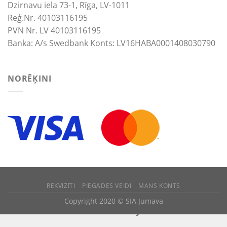
Dzirnavu iela 73-1, Rīga, LV-1011
Reģ.Nr. 40103116195
PVN Nr. LV 40103116195
Banka: A/s Swedbank Konts: LV16HABA0001408030790
NORĒĶINI
REKVIZĪTI
PIEGĀDES VEIDI
MANS KONTS
We use cookies to improve your experience.
Copyright 2020 © SIA Jumava
ACCEPT
REJECT