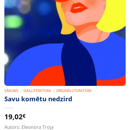
SĀKUMS
/
DAIĻLITERATŪRA
/
ORIĢINĀLLITERATŪRA
Savu komētu nedzird
19,02
€
Autors:
Eleonora Troja