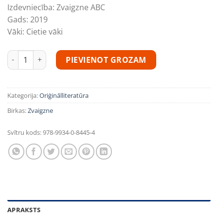
Izdevniecība:
Zvaigzne ABC
Gads:
2019
Vāki:
Cietie vāki
Savu komētu nedzird daudzums
PIEVIENOT GROZAM
Kategorija:
Oriģinālliteratūra
Birkas:
Zvaigzne
Svītru kods:
978-9934-0-8445-4
APRAKSTS