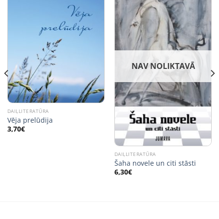
NAV NOLIKTAVĀ
DAIĻLITERATŪRA
Vēja prelūdija
3,70
€
DAIĻLITERATŪRA
Šaha novele un citi stāsti
6,30
€