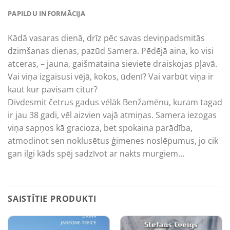
PAPILDU INFORMĀCIJA
Kādā vasaras dienā, drīz pēc savas deviņpadsmitās
dzimšanas dienas, pazūd Samera. Pēdējā aina, ko visi
atceras, – jauna, gaišmataina sieviete draiskojas pļavā.
Vai viņa izgaisusi vējā, kokos, ūdenī? Vai varbūt viņa ir
kaut kur pavisam citur?
Divdesmit četrus gadus vēlāk Benžamēnu, kuram tagad
ir jau 38 gadi, vēl aizvien vajā atmiņas. Samera iezogas
viņa sapņos kā gracioza, bet spokaina parādība,
atmodinot sen noklusētus ģimenes noslēpumus, jo cik
gan ilgi kāds spēj sadzīvot ar nakts murgiem…
SAISTĪTIE PRODUKTI