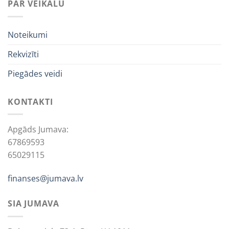
PAR VEIKALU
Noteikumi
Rekvizīti
Piegādes veidi
KONTAKTI
Apgāds Jumava:
67869593
65029115
finanses@jumava.lv
SIA JUMAVA