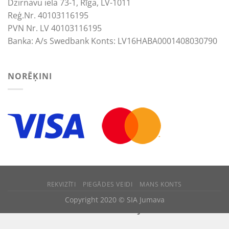
Dzirnavu iela 73-1, Rīga, LV-1011
Reģ.Nr. 40103116195
PVN Nr. LV 40103116195
Banka: A/s Swedbank Konts: LV16HABA0001408030790
NORĒĶINI
REKVIZĪTI
PIEGĀDES VEIDI
MANS KONTS
We use cookies to improve your experience.
Copyright 2020 © SIA Jumava
ACCEPT
REJECT