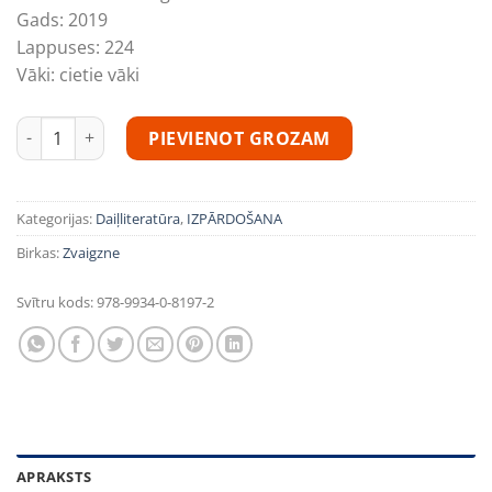
19,02€.
5,70€.
Gads:
2019
Lappuses:
224
Vāki:
cietie vāki
Monika Sabolo "Samera" daudzums
PIEVIENOT GROZAM
Kategorijas:
Daiļliteratūra
,
IZPĀRDOŠANA
Birkas:
Zvaigzne
Svītru kods:
978-9934-0-8197-2
APRAKSTS