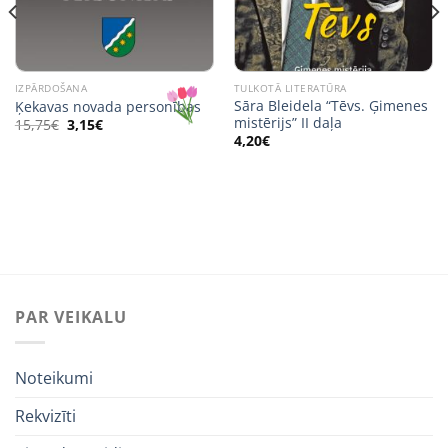
IZPĀRDOŠANA
TULKOTĀ LITERATŪRA
Sāra Bleidela “Tēvs. Ģimenes
Ķekavas novada personības
mistērijs” II daļa
Original
Current
15,75
€
3,15
€
price
price
4,20
€
was:
is:
15,75€.
3,15€.
PAR VEIKALU
Noteikumi
Rekvizīti