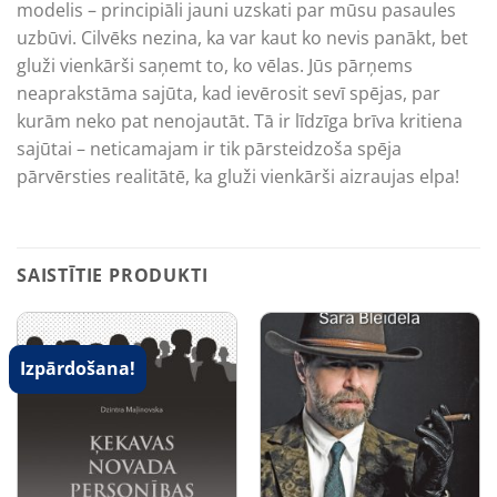
modelis – principiāli jauni uzskati par mūsu pasaules
uzbūvi. Cilvēks nezina, ka var kaut ko nevis panākt, bet
gluži vienkārši saņemt to, ko vēlas. Jūs pārņems
neaprakstāma sajūta, kad ievērosit sevī spējas, par
kurām neko pat nenojautāt. Tā ir līdzīga brīva kritiena
sajūtai – neticamajam ir tik pārsteidzoša spēja
pārvērsties realitātē, ka gluži vienkārši aizraujas elpa!
SAISTĪTIE PRODUKTI
Izpārdošana!