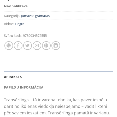
Nav noliktavā
Kategorija:
Jumavas grāmatas
Birkas:
Liegra
Svītru kods:
9789934572555
APRAKSTS
PAPILDU INFORMĀCIJA
Transērfings – tā ir varena tehnika, kas paver iespēju
darīt no ikdienas viedokļa neiespējamo – vadīt likteni
pēc saviem ieskatiem. Transērfinga pamatā ir variantu