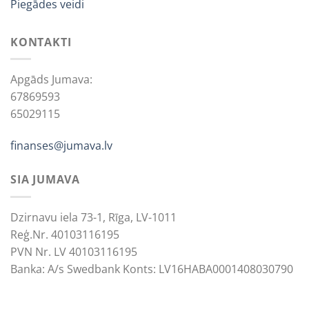
Piegādes veidi
KONTAKTI
Apgāds Jumava:
67869593
65029115
finanses@jumava.lv
SIA JUMAVA
Dzirnavu iela 73-1, Rīga, LV-1011
Reģ.Nr. 40103116195
PVN Nr. LV 40103116195
Banka: A/s Swedbank Konts: LV16HABA0001408030790