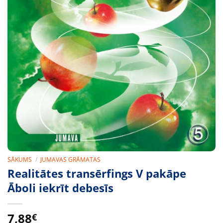
SĀKUMS
/
JUMAVAS GRĀMATAS
Realitātes transērfings V pakāpe
Āboli iekrīt debesīs
7,88
€