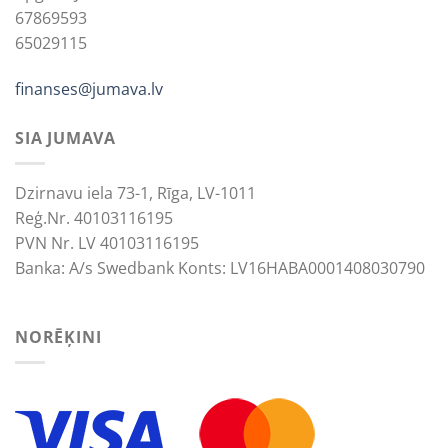
67869593
65029115
finanses@jumava.lv
SIA JUMAVA
Dzirnavu iela 73-1, Rīga, LV-1011
Reģ.Nr. 40103116195
PVN Nr. LV 40103116195
Banka: A/s Swedbank Konts: LV16HABA0001408030790
NORĒĶINI