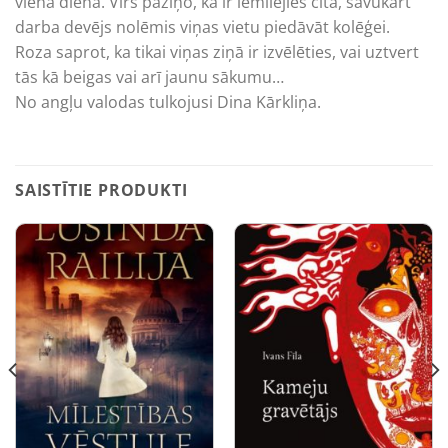
vienā dienā. Vīrs paziņo, ka ir iemīlējies citā, savukārt
darba devējs nolēmis viņas vietu piedāvāt kolēģei.
Roza saprot, ka tikai viņas ziņā ir izvēlēties, vai uztvert
tās kā beigas vai arī jaunu sākumu…
No angļu valodas tulkojusi Dina Kārkliņa.
SAISTĪTIE PRODUKTI