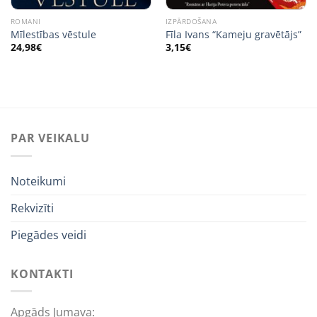
ROMANI
IZPĀRDOŠANA
Mīlestības vēstule
Fīla Ivans “Kameju gravētājs”
24,98
€
3,15
€
PAR VEIKALU
Noteikumi
Rekvizīti
Piegādes veidi
KONTAKTI
Apgāds Jumava: