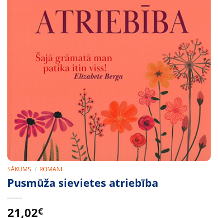
SĀKUMS
/
ROMANI
Pusmūža sievietes atriebība
21,02
€