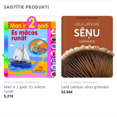
SAISTĪTIE PRODUKTI
CITAS LASĀMĀS GRĀMATAS
CITAS LASĀMĀS GRĀMATAS
Man ir 2 gadi. Es mācos
Lielā Latvijas sēņu grāmata
runāt
32,56
€
5,21
€