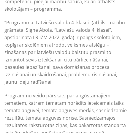
kompetenču pieejai mācību saturā, kā arī atbalsts
skolotājam – programma.
“Programma. Latviešu valoda 4. klasei” (atbilst mācību
grāmatai Signe Ābola. “Latviešu valoda 4. klasei”,
apstiprināta LR IZM 2022. gadā) ir palīgs skolotājiem,
kopīgi ar skolēniem atrodot veiksmes atslēgu –
zināšanās par latviešu valodu balstītu prasmi to
izmantot sevis izteikšanai, citu pārliecināšanai,
pasaules iepazīšanai, sava domāšanas procesa
izzināšanai un skaidrošanai, problēmu risināšanai,
jaunu ideju radīšanai.
Programmu veido pārskats par apgūstamajiem
tematiem, katram tematam norādīts ieteicamais laiks
temata apguvei, temata apguves mērķis, sasniedzamie
rezultāti, temata apguves norise. Sasniedzamajos
rezultātos raksturotas ziņas, kas pakārtotas standarta
lielajām idejām, apgūstamās prasmes saziņā,