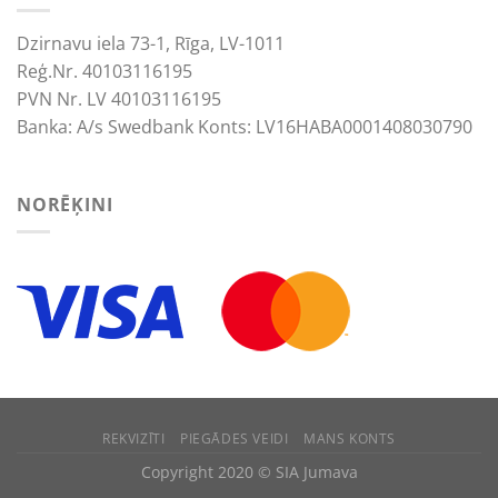
Dzirnavu iela 73-1, Rīga, LV-1011
Reģ.Nr. 40103116195
PVN Nr. LV 40103116195
Banka: A/s Swedbank Konts: LV16HABA0001408030790
NORĒĶINI
REKVIZĪTI
PIEGĀDES VEIDI
MANS KONTS
We use cookies to improve your experience.
Copyright 2020 © SIA Jumava
ACCEPT
REJECT