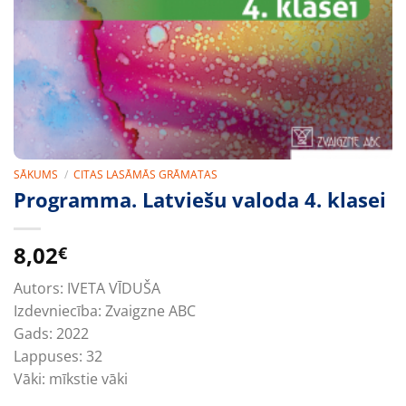
SĀKUMS
/
CITAS LASĀMĀS GRĀMATAS
Programma. Latviešu valoda 4. klasei
8,02
€
Autors:
IVETA VĪDUŠA
Izdevniecība:
Zvaigzne ABC
Gads:
2022
Lappuses:
32
Vāki:
mīkstie vāki