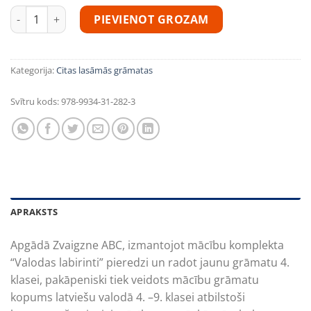
Programma. Latviešu valoda 4. klasei daudzums
PIEVIENOT GROZAM
Kategorija:
Citas lasāmās grāmatas
Svītru kods:
978-9934-31-282-3
APRAKSTS
Apgādā Zvaigzne ABC, izmantojot mācību komplekta
“Valodas labirinti” pieredzi un radot jaunu grāmatu 4.
klasei, pakāpeniski tiek veidots mācību grāmatu
kopums latviešu valodā 4. –9. klasei atbilstoši