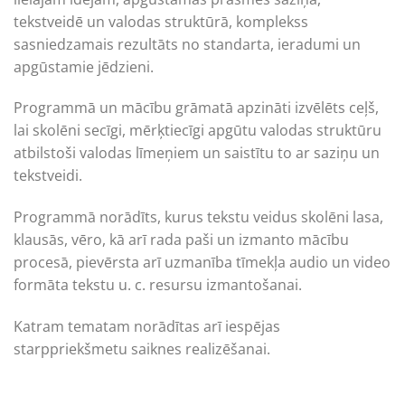
tekstveidē un valodas struktūrā, komplekss
sasniedzamais rezultāts no standarta, ieradumi un
apgūstamie jēdzieni.
Programmā un mācību grāmatā apzināti izvēlēts ceļš,
lai skolēni secīgi, mērķtiecīgi apgūtu valodas struktūru
atbilstoši valodas līmeņiem un saistītu to ar saziņu un
tekstveidi.
Programmā norādīts, kurus tekstu veidus skolēni lasa,
klausās, vēro, kā arī rada paši un izmanto mācību
procesā, pievērsta arī uzmanība tīmekļa audio un video
formāta tekstu u. c. resursu izmantošanai.
Katram tematam norādītas arī iespējas
starppriekšmetu saiknes realizēšanai.