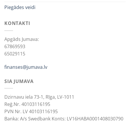
Piegādes veidi
KONTAKTI
Apgāds Jumava:
67869593
65029115
finanses@jumava.lv
SIA JUMAVA
Dzirnavu iela 73-1, Rīga, LV-1011
Reģ.Nr. 40103116195
PVN Nr. LV 40103116195
Banka: A/s Swedbank Konts: LV16HABA0001408030790