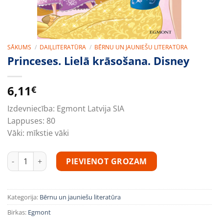
SĀKUMS
/
DAIĻLITERATŪRA
/
BĒRNU UN JAUNIEŠU LITERATŪRA
Princeses. Lielā krāsošana. Disney
6,11
€
Izdevniecība:
Egmont Latvija SIA
Lappuses:
80
Vāki:
mīkstie vāki
Princeses. Lielā krāsošana. Disney daudzums
PIEVIENOT GROZAM
Kategorija:
Bērnu un jauniešu literatūra
Birkas:
Egmont