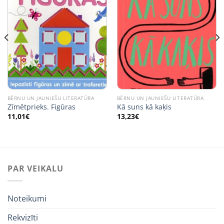
BĒRNU UN JAUNIEŠU LITERATŪRA
BĒRNU UN JAUNIEŠU LITERATŪRA
Zīmētprieks. Figūras
Kā suns kā kaķis
11,01
€
13,23
€
PAR VEIKALU
Noteikumi
Rekvizīti