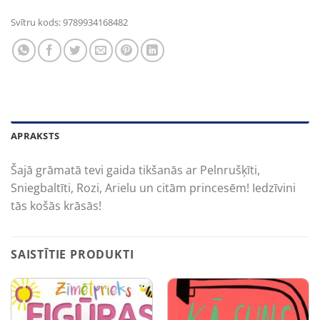
Svītru kods:
9789934168482
APRAKSTS
Šajā grāmatā tevi gaida tikšanās ar Pelnrušķīti,
Sniegbaltīti, Rozi, Arielu un citām princesēm! Iedzīvini
tās košās krāsās!
SAISTĪTIE PRODUKTI