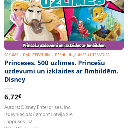
SĀKUMS
/
DAIĻLITERATŪRA
/
BĒRNU UN JAUNIEŠU LITERATŪRA
Princeses. 500 uzlīmes. Princešu
uzdevumi un izklaides ar līmbildēm.
Disney
6,72
€
Autors:
Disney Enterprises, Inc.
Izdevniecība:
Egmont Latvija SIA
Lappuses:
32