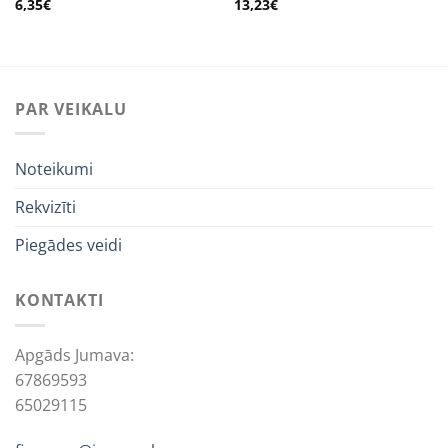
6,35
€
13,23
€
PAR VEIKALU
Noteikumi
Rekvizīti
Piegādes veidi
KONTAKTI
Apgāds Jumava:
67869593
65029115