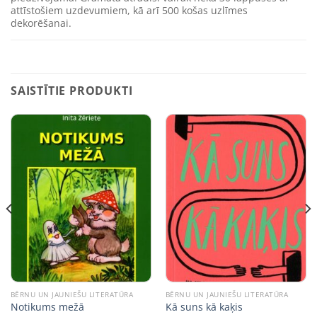
attīstošiem uzdevumiem, kā arī 500 košas uzlīmes
dekorēšanai.
SAISTĪTIE PRODUKTI
BĒRNU UN JAUNIEŠU LITERATŪRA
BĒRNU UN JAUNIEŠU LITERATŪRA
Notikums mežā
Kā suns kā kaķis