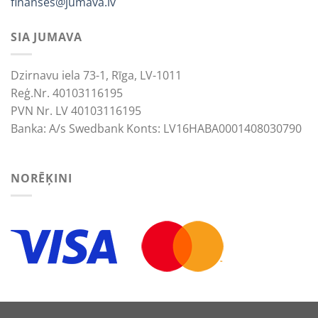
finanses@jumava.lv
SIA JUMAVA
Dzirnavu iela 73-1, Rīga, LV-1011
Reģ.Nr. 40103116195
PVN Nr. LV 40103116195
Banka: A/s Swedbank Konts: LV16HABA0001408030790
NORĒĶINI