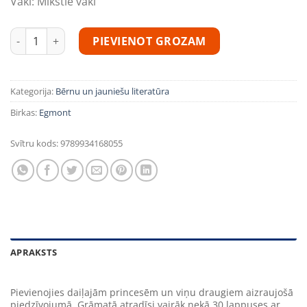
Vāki:
Mīkstie vāki
Princeses. 500 uzlīmes. Princešu uzdevumi un izklaides ar lī
PIEVIENOT GROZAM
Kategorija:
Bērnu un jauniešu literatūra
Birkas:
Egmont
Svītru kods:
9789934168055
APRAKSTS
Pievienojies daiļajām princesēm un viņu draugiem aizraujošā
piedzīvojumā. Grāmatā atradīsi vairāk nekā 30 lappuses ar