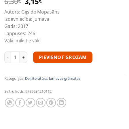
Original
Current
6,30
3,15
€
€
price
price
Autors:
Gijs de Mopasāns
was:
is:
Izdevniecība:
Jumava
6,30€.
3,15€.
Gads:
2017
Lappuses:
246
Vāki:
mīkstie vāki
Gijs de Mopasāns "Plūmīte" daudzums
PIEVIENOT GROZAM
Kategorijas:
Daiļliteratūra
,
Jumavas grāmatas
Svītru kods:
9789934210112