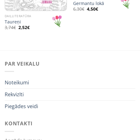
Germantu lokā
Original
Current
6,30
€
4,50
€
price
price
DAIĻLITERATŪRA
was:
is:
6,30€.
4,50€.
Taureņi
Original
Current
3,74
€
2,52
€
price
price
was:
is:
3,74€.
2,52€.
PAR VEIKALU
Noteikumi
Rekvizīti
Piegādes veidi
KONTAKTI