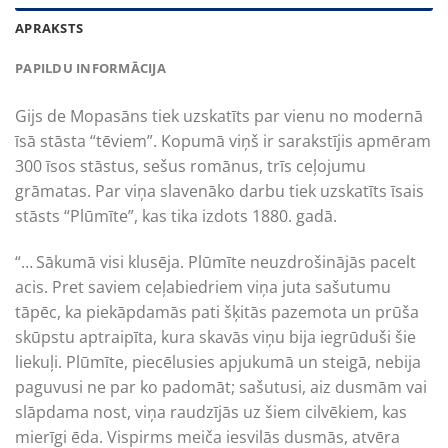
APRAKSTS
PAPILDU INFORMĀCIJA
Gijs de Mopasāns tiek uzskatīts par vienu no modernā
īsā stāsta “tēviem”. Kopumā viņš ir sarakstījis apmēram
300 īsos stāstus, sešus romānus, trīs ceļojumu
grāmatas. Par viņa slavenāko darbu tiek uzskatīts īsais
stāsts “Plūmīte”, kas tika izdots 1880. gadā.
“… Sākumā visi klusēja. Plūmīte neuzdrošinājās pacelt
acis. Pret saviem ceļabiedriem viņa juta sašutumu
tāpēc, ka piekāpdamās pati šķitās pazemota un prūša
skūpstu aptraipīta, kura skavās viņu bija iegrūduši šie
liekuļi. Plūmīte, piecēlusies apjukumā un steigā, nebija
paguvusi ne par ko padomāt; sašutusi, aiz dusmām vai
slāpdama nost, viņa raudzījās uz šiem cilvēkiem, kas
mierīgi ēda. Vispirms meiča iesvilās dusmās, atvēra