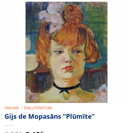
SĀKUMS
/
DAIĻLITERATŪRA
Gijs de Mopasāns “Plūmīte”