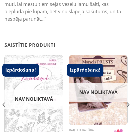
muti, lai mestu tiem sejās veselu lamu šalti, kas
pieplūda pie lūpām, bet viņu slāpēja sašutums, un tā
nespēja parunāt…”
SAISTĪTIE PRODUKTI
Izpārdošana!
Izpārdošana!
NAV NOLIKTAVĀ
NAV NOLIKTAVĀ
DAIĻLITERATŪRA