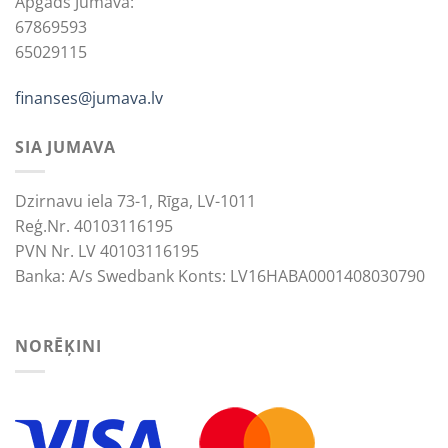
Apgāds Jumava:
67869593
65029115
finanses@jumava.lv
SIA JUMAVA
Dzirnavu iela 73-1, Rīga, LV-1011
Reģ.Nr. 40103116195
PVN Nr. LV 40103116195
Banka: A/s Swedbank Konts: LV16HABA0001408030790
NORĒĶINI