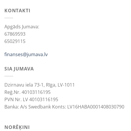
KONTAKTI
Apgāds Jumava:
67869593
65029115
finanses@jumava.lv
SIA JUMAVA
Dzirnavu iela 73-1, Rīga, LV-1011
Reģ.Nr. 40103116195
PVN Nr. LV 40103116195
Banka: A/s Swedbank Konts: LV16HABA0001408030790
NORĒĶINI