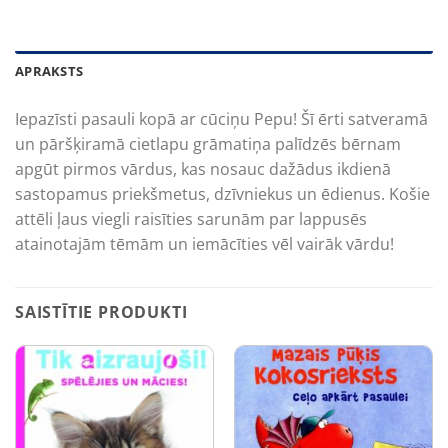
APRAKSTS
Iepazīsti pasauli kopā ar cūciņu Pepu! Šī ērti satveramā
un pāršķiramā cietlapu grāmatiņa palīdzēs bērnam
apgūt pirmos vārdus, kas nosauc dažādus ikdienā
sastopamus priekšmetus, dzīvniekus un ēdienus. Košie
attēli ļaus viegli raisīties sarunām par lappusēs
atainotajām tēmām un iemācīties vēl vairāk vārdu!
SAISTĪTIE PRODUKTI