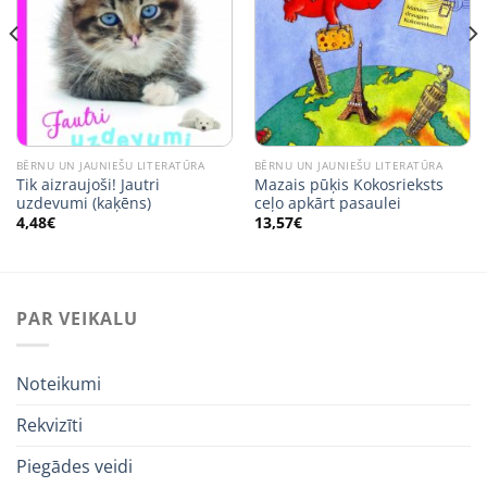
BĒRNU UN JAUNIEŠU LITERATŪRA
BĒRNU UN JAUNIEŠU LITERATŪRA
Tik aizraujoši! Jautri
Mazais pūķis Kokosrieksts
uzdevumi (kaķēns)
ceļo apkārt pasaulei
4,48
€
13,57
€
PAR VEIKALU
Noteikumi
Rekvizīti
Piegādes veidi