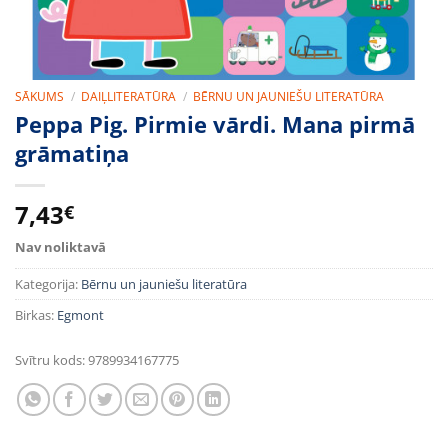
SĀKUMS
/
DAIĻLITERATŪRA
/
BĒRNU UN JAUNIEŠU LITERATŪRA
Peppa Pig. Pirmie vārdi. Mana pirmā
grāmatiņa
7,43
€
Nav noliktavā
Kategorija:
Bērnu un jauniešu literatūra
Birkas:
Egmont
Svītru kods:
9789934167775