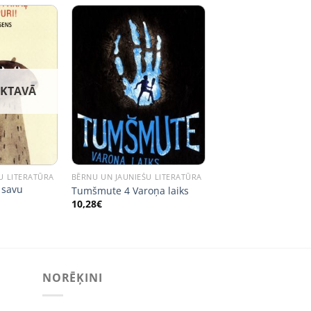
IKTAVĀ
U LITERATŪRA
BĒRNU UN JAUNIEŠU LITERATŪRA
 savu
Tumšmute 4 Varoņa laiks
10,28
€
NORĒĶINI