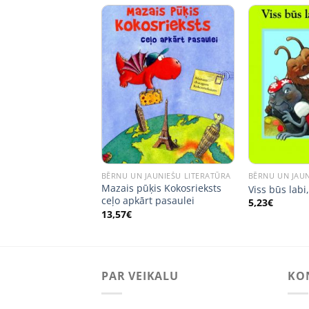
JAUNIEŠU LITERATŪRA
BĒRNU UN JAUNIEŠU LITERATŪRA
BĒRNU UN JAUN
oši! Jautri
Mazais pūķis Kokosrieksts
Viss būs labi
(pīlēns)
ceļo apkārt pasaulei
5,23
€
13,57
€
PAR VEIKALU
KO