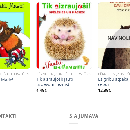
NAV NOL
IEŠU LITERATŪRA
BĒRNU UN JAUNIEŠU LITERATŪRA
BĒRNU UN JAUNIEŠ
Tik aizraujoši! Jautri
Es gribu atpakaļ
, Made!
uzdevumi (ezītis)
cepuri!
4,48
€
12,38
€
NTAKTI
SIA JUMAVA