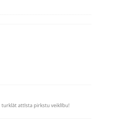
turklāt attīsta pirkstu veiklību!