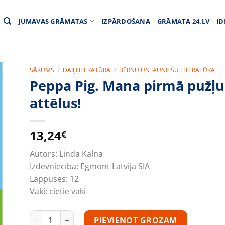
JUMAVAS GRĀMATAS
IZPĀRDOŠANA
GRĀMATA 24.LV
ID
SĀKUMS
/
DAIĻLITERATŪRA
/
BĒRNU UN JAUNIEŠU LITERATŪRA
Peppa Pig. Mana pirmā pužļu
attēlus!
13,24
€
Autors:
Linda Kalna
Izdevniecība:
Egmont Latvija SIA
Lappuses:
12
Vāki:
cietie vāki
Peppa Pig. Mana pirmā pužļu grāmata. Saliec attēlus! 
PIEVIENOT GROZAM