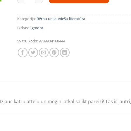
Kategorija:
Bērnu un jauniešu literatūra
Birkas:
Egmont
Svītru kods:
9789934168444
auc katru attēlu un mēģini atkal salikt pareizi! Tas ir jautri, 