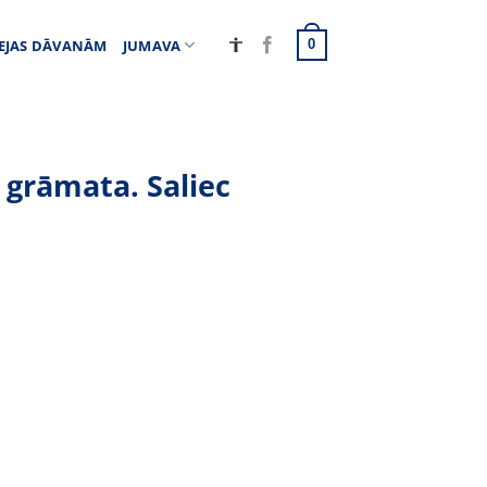
EJAS DĀVANĀM
JUMAVA
0
 grāmata. Saliec
daudzums