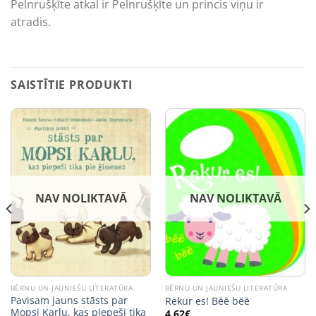
Pelnrušķīte atkal ir Pelnrušķīte un princis viņu ir
atradis.
SAISTĪTIE PRODUKTI
NAV NOLIKTAVĀ
NAV NOLIKTAVĀ
BĒRNU UN JAUNIEŠU LITERATŪRA
BĒRNU UN JAUNIEŠU LITERATŪRA
Pavisam jauns stāsts par
Rekur es! Bēē bēē
Mopsi Karlu, kas piepeši tika
4,62
€