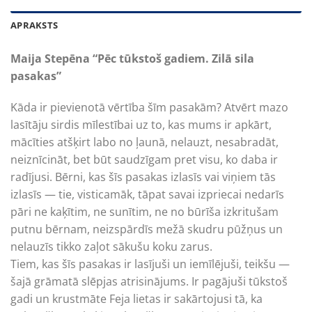
APRAKSTS
Maija Stepēna “Pēc tūkstoš gadiem. Zilā sila
pasakas”
Kāda ir pievienotā vērtība šīm pasakām? Atvērt mazo
lasītāju sirdis mīlestībai uz to, kas mums ir apkārt,
mācīties atšķirt labo no ļaunā, nelauzt, nesabradāt,
neiznīcināt, bet būt saudzīgam pret visu, ko daba ir
radījusi. Bērni, kas šīs pasakas izlasīs vai viņiem tās
izlasīs — tie, visticamāk, tāpat savai izpriecai nedarīs
pāri ne kaķītim, ne sunītim, ne no būrīša izkritušam
putnu bērnam, neizspārdīs mežā skudru pūžņus un
nelauzīs tikko zaļot sākušu koku zarus.
Tiem, kas šīs pasakas ir lasījuši un iemīlējuši, teikšu —
šajā grāmatā slēpjas atrisinājums. Ir pagājuši tūkstoš
gadi un krustmāte Feja lietas ir sakārtojusi tā, ka