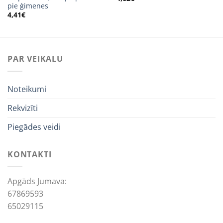
pie ģimenes
4,41
€
PAR VEIKALU
Noteikumi
Rekvizīti
Piegādes veidi
KONTAKTI
Apgāds Jumava:
67869593
65029115