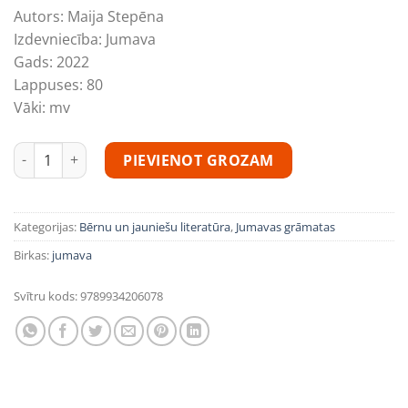
Autors:
Maija Stepēna
Izdevniecība:
Jumava
Gads:
2022
Lappuses:
80
Vāki:
mv
“Pēc tūkstoš gadiem. Zilā sila pasakas” daudzums
PIEVIENOT GROZAM
Kategorijas:
Bērnu un jauniešu literatūra
,
Jumavas grāmatas
Birkas:
jumava
Svītru kods:
9789934206078