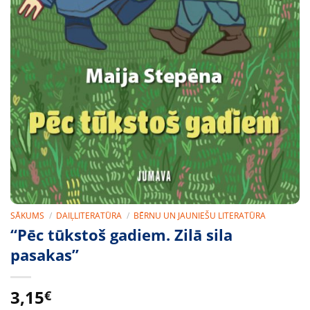
SĀKUMS
/
DAIĻLITERATŪRA
/
BĒRNU UN JAUNIEŠU LITERATŪRA
“Pēc tūkstoš gadiem. Zilā sila
pasakas”
3,15
€