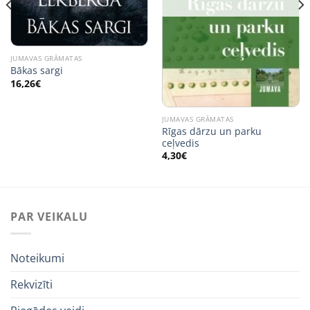
JUMAVAS GRĀMATAS
Bākas sargi
16,26
€
JUMAVAS GRĀMATAS
Rīgas dārzu un parku
ceļvedis
4,30
€
PAR VEIKALU
Noteikumi
Rekvizīti