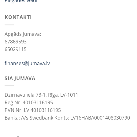
Piegādes veidi
KONTAKTI
Apgāds Jumava:
67869593
65029115
finanses@jumava.lv
SIA JUMAVA
Dzirnavu iela 73-1, Rīga, LV-1011
Reģ.Nr. 40103116195
PVN Nr. LV 40103116195
Banka: A/s Swedbank Konts: LV16HABA0001408030790