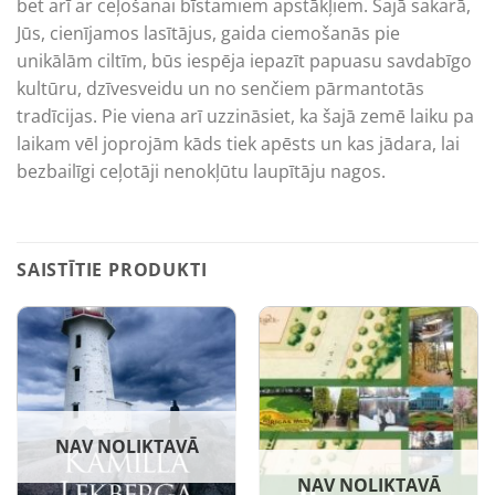
bet arī ar ceļošanai bīstamiem apstākļiem. Šajā sakarā,
Jūs, cienījamos lasītājus, gaida ciemošanās pie
unikālām ciltīm, būs iespēja iepazīt papuasu savdabīgo
kultūru, dzīvesveidu un no senčiem pārmantotās
tradīcijas. Pie viena arī uzzināsiet, ka šajā zemē laiku pa
laikam vēl joprojām kāds tiek apēsts un kas jādara, lai
bezbailīgi ceļotāji nenokļūtu laupītāju nagos.
SAISTĪTIE PRODUKTI
NAV NOLIKTAVĀ
NAV NOLIKTAVĀ