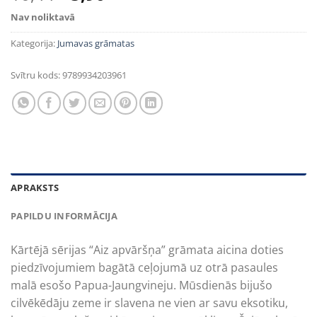
price
price
Nav noliktavā
was:
is:
10,44€.
5,90€.
Kategorija:
Jumavas grāmatas
Svītru kods:
9789934203961
APRAKSTS
PAPILDU INFORMĀCIJA
Kārtējā sērijas “Aiz apvāršņa” grāmata aicina doties
piedzīvojumiem bagātā ceļojumā uz otrā pasaules
malā esošo Papua-Jaungvineju. Mūsdienās bijušo
cilvēkēdāju zeme ir slavena ne vien ar savu eksotiku,