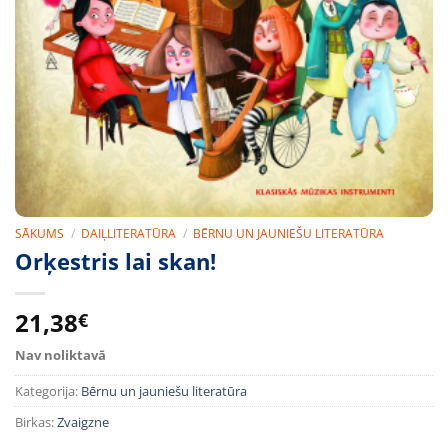
SĀKUMS
/
DAIĻLITERATŪRA
/
BĒRNU UN JAUNIEŠU LITERATŪRA
Orķestris lai skan!
21,38
€
Nav noliktavā
Kategorija:
Bērnu un jauniešu literatūra
Birkas:
Zvaigzne