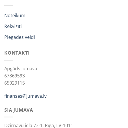
Noteikumi
Rekvizīti
Piegādes veidi
KONTAKTI
Apgāds Jumava:
67869593
65029115
finanses@jumava.lv
SIA JUMAVA
Dzirnavu iela 73-1, Rīga, LV-1011