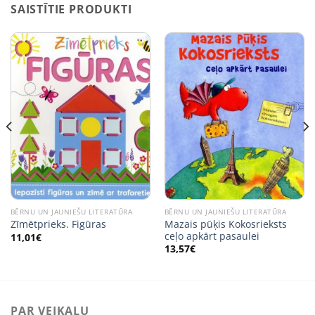
SAISTĪTIE PRODUKTI
BĒRNU UN JAUNIEŠU LITERATŪRA
BĒRNU UN JAUNIEŠU LITERATŪRA
Mazais pūķis Kokosrieksts
Zīmētprieks. Figūras
ceļo apkārt pasaulei
11,01
€
13,57
€
PAR VEIKALU