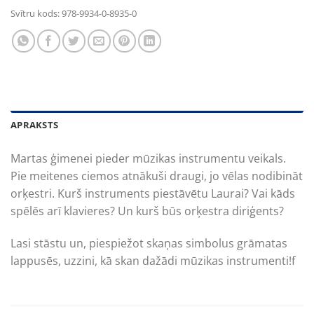
Svītru kods:
978-9934-0-8935-0
APRAKSTS
Martas ģimenei pieder mūzikas instrumentu veikals.
Pie meitenes ciemos atnākuši draugi, jo vēlas nodibināt
orķestri. Kurš instruments piestāvētu Laurai? Vai kāds
spēlēs arī klavieres? Un kurš būs orķestra diriģents?
Lasi stāstu un, piespiežot skaņas simbolus grāmatas
lappusēs, uzzini, kā skan dažādi mūzikas instrumenti!f