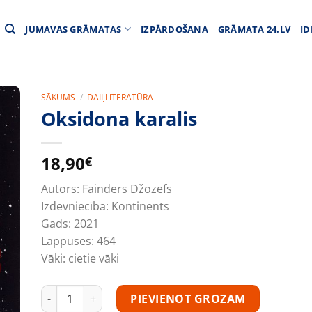
JUMAVAS GRĀMATAS
IZPĀRDOŠANA
GRĀMATA 24.LV
ID
SĀKUMS
/
DAIĻLITERATŪRA
Oksidona karalis
18,90
€
Autors:
Fainders Džozefs
Izdevniecība:
Kontinents
Gads:
2021
Lappuses:
464
Vāki:
cietie vāki
Oksidona karalis daudzums
PIEVIENOT GROZAM