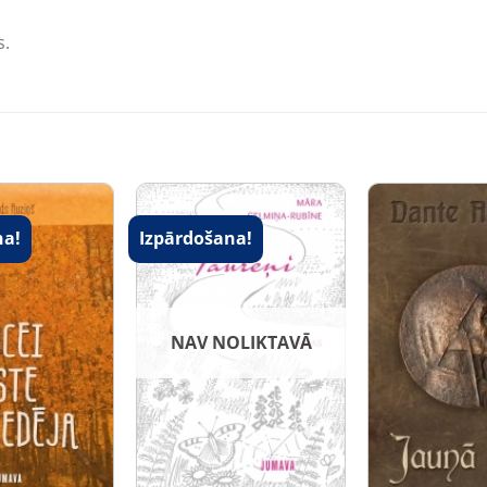
s.
na!
Izpārdošana!
NAV NOLIKTAVĀ