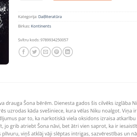
Kategorija:
Daiļliteratūra
Birkas:
Kontinents
Svītru kods:
9789934250057
ava drauga Šona bērēm. Dienesta gados šis cilvēks izglāba N
ērēs uzrodas kāda svešiniece, kura vēlas Niku noalgot. Viņa 
dījumus par to, ka narkotiskā viela oksidons izraisa atkarī
, jo grib atriebt Šona nāvi, bet ātri vien saprot, ka ir iesaist
līvuru, viņš atklāj vāji slēptas intrigas, sazvērestības un n