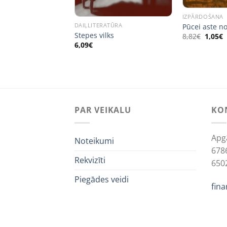
IZPĀRDOŠANA
DAIĻLITERATŪRA
Pūcei aste n
RĀMATAS
Stepes vilks
Origin
C
8,82
€
1,05
€
price
p
6,09
€
was:
i
8,82€.
1
PAR VEIKALU
KO
Apg
Noteikumi
678
Rekvizīti
650
Piegādes veidi
fin