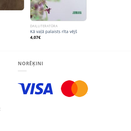
DAIĻLITERATŪRA
Kā vaļā palaists rīta vējš
4,07
€
NORĒĶINI
: