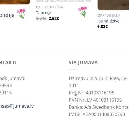
DAIĻLITERATŪRA
Taureņi
oziedēja
IZPĀRDOŠANA
Original
Current
3,74
€
2,52
€
al
urrent
Jaunā dzīve
price
price
rice
was:
is:
6,83
€
s:
3,74€.
2,52€.
,05€.
NTAKTI
SIA JUMAVA
āds Jumava:
Dzirnavu iela 73-1, Rīga, LV-
69593
1011
29115
Reģ.Nr. 40103116195
PVN Nr. LV 40103116195
anses@jumava.lv
Banka: A/s Swedbank Konts
LV16HABA0001408030790