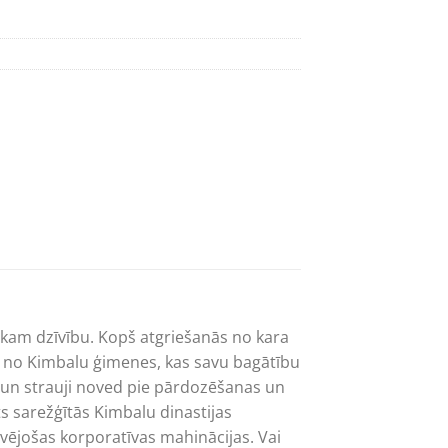
ikam dzīvību. Kopš atgriešanās no kara
ir no Kimbalu ģimenes, kas savu bagātību
bu un strauji noved pie pārdozēšanas un
īts sarežģītās Kimbalu dinastijas
āvējošas korporatīvas mahinācijas. Vai