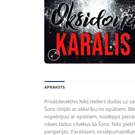
APRAKSTS
Privātdetektīvs Niks Hellers dodas uz s
Šons cīnījās ar atkarību no opiātiem. B
nopelnījusi ar opiātiem, noslēpjot pierā
nāves tādus cilvēkus kā Šons. Niks piekrīt
peripetijās. Paceldams noslēpumainības p