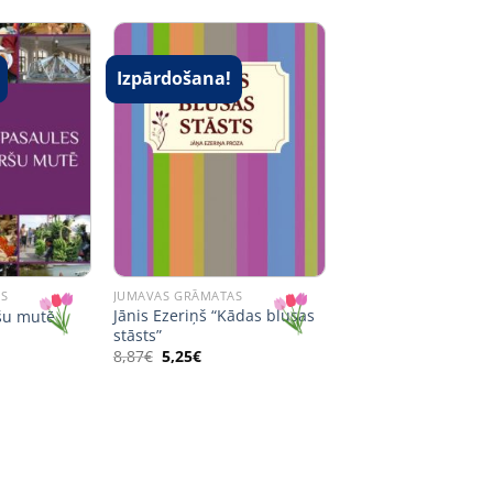
Izpārdošana!
AS
JUMAVAS GRĀMATAS
Jānis Ezeriņš “Kādas blusas
šu mutē
stāsts”
ent
e
Original
Current
8,87
€
5,25
€
price
price
€.
was:
is:
8,87€.
5,25€.