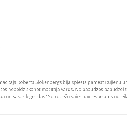
 mācītājs Roberts Slokenbergs bija spiests pamest Rūjienu
utēs nebeidz skanēt mācītāja vārds. No paaudzes paaudzei ti
ba un sākas leģendas? Šo robežu vairs nav iespējams noteik