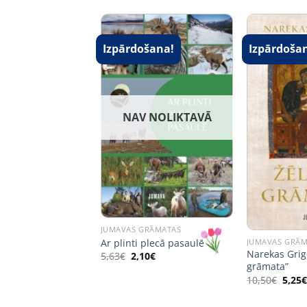
Izpārdošana!
Izpārdoša
NAV NOLIKTAVĀ
 NOLIKTAVĀ
JUMAVAS GRĀMATAS
Ar plinti plecā pasaulē
JUMAVAS GRĀ
RĀMATAS
Narekas Grig
zu un parku
Original
Current
5,63
€
2,10
€
price
price
grāmata”
was:
is:
Origi
10,50
€
5,25
5,63€.
2,10€.
price
was: