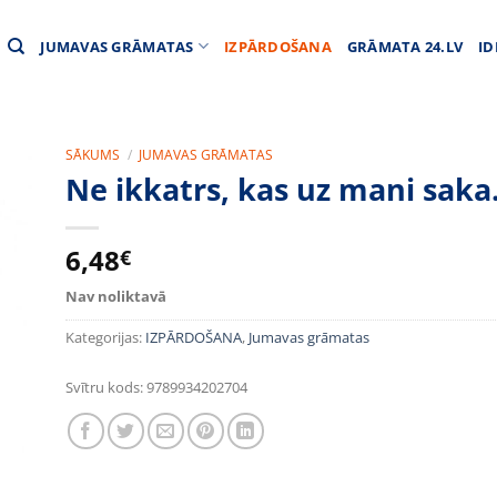
JUMAVAS GRĀMATAS
IZPĀRDOŠANA
GRĀMATA 24.LV
ID
SĀKUMS
/
JUMAVAS GRĀMATAS
Ne ikkatrs, kas uz mani sak
6,48
€
Nav noliktavā
Kategorijas:
IZPĀRDOŠANA
,
Jumavas grāmatas
Svītru kods:
9789934202704