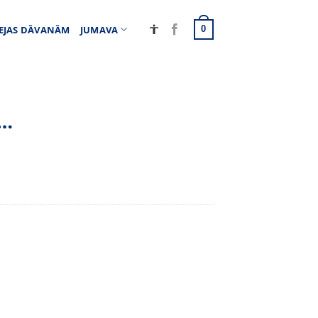
EJAS DĀVANĀM
JUMAVA
0
a…