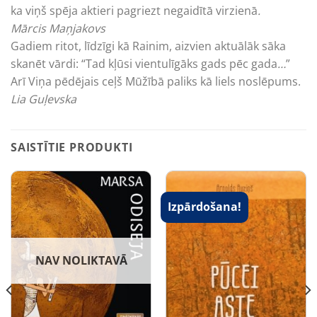
ka viņš spēja aktieri pagriezt negaidītā virzienā
.
Mārcis Maņjakovs
Gadiem ritot, līdzīgi kā Rainim, aizvien aktuālāk sāka
skanēt vārdi: “Tad kļūsi vientulīgāks gads pēc gada
…
”
Arī Viņa pēdējais ceļš Mūžībā paliks kā liels ­noslēpums.
Lia Guļevska
SAISTĪTIE PRODUKTI
Izpārdošana!
NAV NOLIKTAVĀ