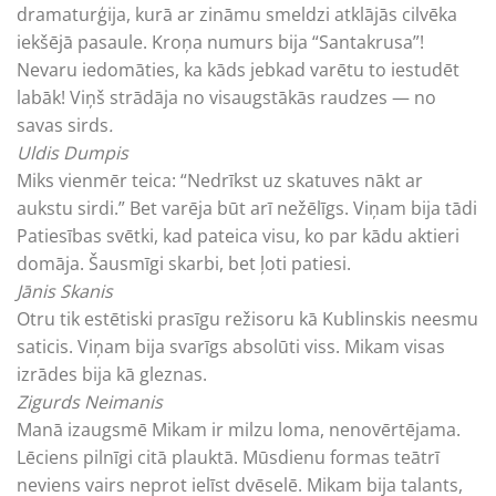
dramaturģija, kurā ar ­zināmu smeldzi atklājās cilvēka
iekšējā pasaule. Kroņa numurs bija “Santa­krusa”!
Nevaru iedomāties, ka kāds jebkad varētu to iestudēt
labāk! Viņš ­strādāja no visaugstākās raudzes — no
savas sirds
.
Uldis Dumpis
Miks vienmēr teica: “Nedrīkst uz skatuves nākt ar
aukstu sirdi.” Bet varēja būt arī nežēlīgs. Viņam bija tādi
Patiesības svētki, kad pateica visu, ko par kādu ­aktieri
domāja. Šausmīgi skarbi, bet ļoti patiesi.
Jānis Skanis
Otru tik estētiski prasīgu režisoru kā Kublinskis neesmu
saticis. Viņam bija svarīgs absolūti viss. Mikam visas
izrādes bija kā gleznas.
Zigurds Neimanis
Manā izaugsmē Mikam ir milzu loma, nenovērtējama.
Lēciens pilnīgi citā plauktā. Mūsdienu formas teātrī
neviens vairs neprot ielīst dvēselē. Mikam bija talants,