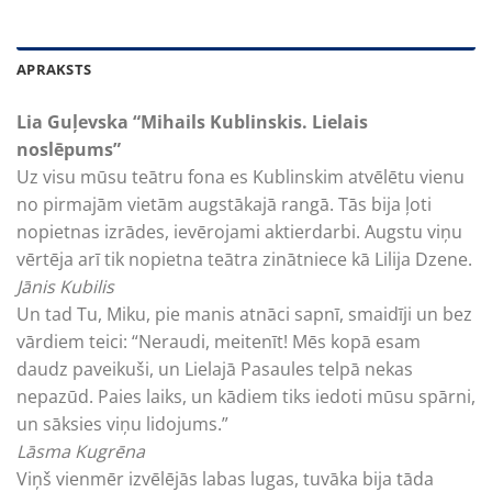
APRAKSTS
Lia Guļevska “Mihails Kublinskis. Lielais
noslēpums”
Uz visu mūsu teātru fona es Kublinskim atvēlētu vienu
no pirmajām vietām augstākajā rangā. Tās bija ļoti
nopietnas izrādes, ievērojami aktierdarbi. Augstu viņu
vērtēja arī tik nopietna teātra zinātniece kā Lilija Dzene.
Jānis Kubilis
Un tad Tu, Miku, pie manis atnāci sapnī, smaidīji un bez
vārdiem teici: “Neraudi, meitenīt! Mēs kopā esam
daudz paveikuši, un Lielajā Pasaules telpā nekas
nepazūd. Paies laiks, un kādiem tiks iedoti mūsu spārni,
un sāksies viņu lidojums.”
Lāsma Kugrēna
Viņš vienmēr izvēlējās labas lugas, tuvāka bija tāda