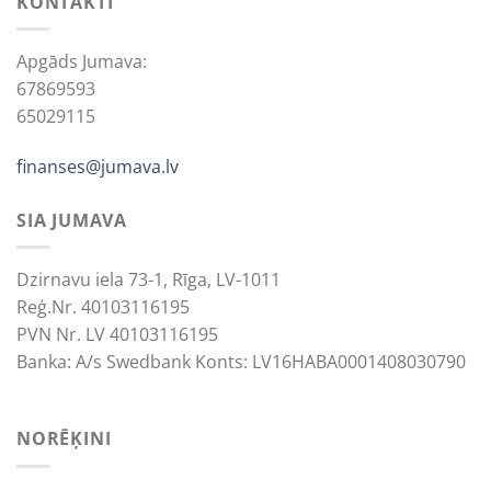
KONTAKTI
Apgāds Jumava:
67869593
65029115
finanses@jumava.lv
SIA JUMAVA
Dzirnavu iela 73-1, Rīga, LV-1011
Reģ.Nr. 40103116195
PVN Nr. LV 40103116195
Banka: A/s Swedbank Konts: LV16HABA0001408030790
NORĒĶINI