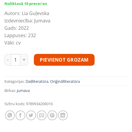
price
price
Noliktavā 10 prece/-es
was:
is:
Autors:
Lia Guļevska
16,80€.
7,35€.
Izdevniecība:
Jumava
Gads:
2022
Lappuses:
232
Vāki:
cv
“Mihails Kublinskis. Lielais noslēpums” daudzums
PIEVIENOT GROZAM
Kategorijas:
Daiļliteratūra
,
Oriģinālliteratūra
Birkas:
jumava
Svītru kods:
9789934206016