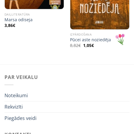
DAIĻLITERATŪRA
Marsa odiseja
3,86
€
IZPĀRDOŠANA
Pūcei aste noziedēja
Original
Current
8,82
€
1,05
€
price
price
was:
is:
8,82€.
1,05€.
PAR VEIKALU
Noteikumi
Rekvizīti
Piegādes veidi