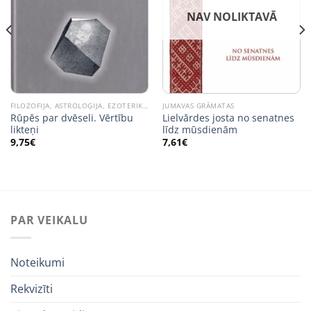
NAV NOLIKTAVĀ
FILOZOFIJA, ASTROLOĢIJA, EZOTERIKA, RELIĢIJA
JUMAVAS GRĀMATAS
Rūpēs par dvēseli. Vērtību
Lielvārdes josta no senatnes
likteņi
līdz mūsdienām
9,75
€
7,61
€
PAR VEIKALU
Noteikumi
Rekvizīti