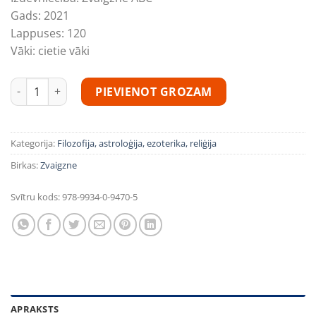
Gads:
2021
Lappuses:
120
Vāki:
cietie vāki
Miers vētrā daudzums
PIEVIENOT GROZAM
Kategorija:
Filozofija, astroloģija, ezoterika, reliģija
Birkas:
Zvaigzne
Svītru kods:
978-9934-0-9470-5
APRAKSTS