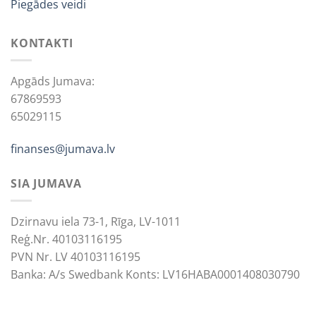
Piegādes veidi
KONTAKTI
Apgāds Jumava:
67869593
65029115
finanses@jumava.lv
SIA JUMAVA
Dzirnavu iela 73-1, Rīga, LV-1011
Reģ.Nr. 40103116195
PVN Nr. LV 40103116195
Banka: A/s Swedbank Konts: LV16HABA0001408030790