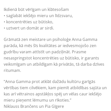
Ikdienā būt vērīgam un klātesošam
• saglabāt iekšējo mieru un līdzsvaru,
• koncentrēties uz būtisko,
• uztvert un domāt ar sirdi.
Grāmatā zen meistare un psiholoģe Anna Gamma
parāda, kā mēs šīs kvalitātes ar iedvesmojošo zen
gudrību varam attīstīt un padziļināt. Prasme
nesaspringstot koncentrēties uz būtisko, ir garants
veiksmīgam un atbildīgam kā privātās, tā darba dzīves
ritumam.
“Anna Gamma prot atklāt dažādu kultūru garīgās
vērtības tiem cilvēkiem, kam piemīt atbildības sajūta un
kas arī vētrainos apstākļos spēj un vēlas caur iekšējo
mieru pieņemt lēmumu un rīkoties.”
Niklauss Brančens un Pia Gīgere