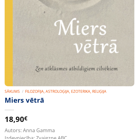
SĀKUMS
/
FILOZOFIJA, ASTROLOĢIJA, EZOTERIKA, RELIĢIJA
Miers vētrā
18,90
€
Autors:
Anna Gamma
Izdevniecība:
Zvaigzne ABC