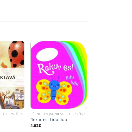
IKTAVĀ
U LITERATŪRA
BĒRNU UN JAUNIEŠU LITERATŪRA
Rekur es! Lidu lidu
4,62
€