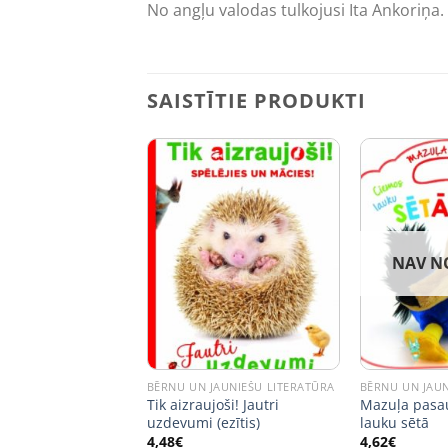
No angļu valodas tulkojusi Ita Ankoriņa.
SAISTĪTIE PRODUKTI
NAV N
JAUNIEŠU LITERATŪRA
BĒRNU UN JAUNIEŠU LITERATŪRA
BĒRNU UN JAUN
! Zumm, zumm,
Tik aizraujoši! Jautri
Mazuļa pasa
uzdevumi (ezītis)
lauku sētā
4,48
€
4,62
€