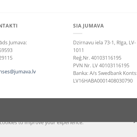
NTAKTI
SIA JUMAVA
āds Jumava:
Dzirnavu iela 73-1, Rīga, LV-
69593
1011
29115
Reģ.Nr. 40103116195
PVN Nr. LV 40103116195
anses@jumava.lv
Banka: A/s Swedbank Konts
LV16HABA0001408030790
ACCEPT
REJ
cookies to improve your experience.