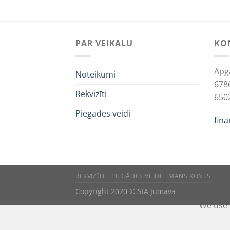
PAR VEIKALU
KO
Apg
Noteikumi
678
Rekvizīti
650
Piegādes veidi
fin
REKVIZĪTI
PIEGĀDES VEIDI
MANS KONTS
Copyright 2020 © SIA Jumava
We use 