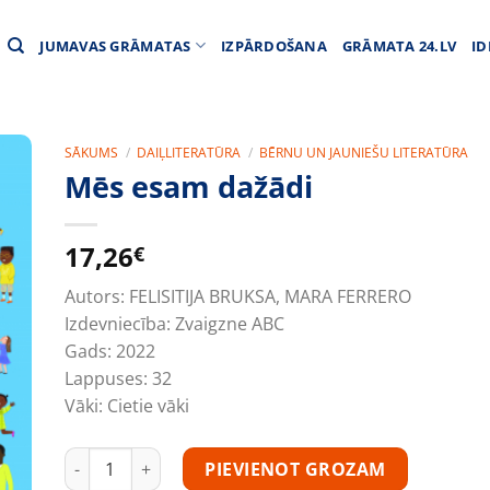
JUMAVAS GRĀMATAS
IZPĀRDOŠANA
GRĀMATA 24.LV
ID
SĀKUMS
/
DAIĻLITERATŪRA
/
BĒRNU UN JAUNIEŠU LITERATŪRA
Mēs esam dažādi
17,26
€
Autors:
FELISITIJA BRUKSA, MARA FERRERO
Izdevniecība:
Zvaigzne ABC
Gads:
2022
Lappuses:
32
Vāki:
Cietie vāki
Mēs esam dažādi daudzums
PIEVIENOT GROZAM