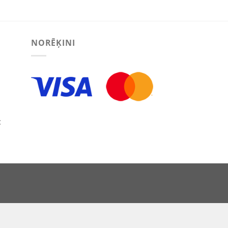
NORĒĶINI
:
ECT