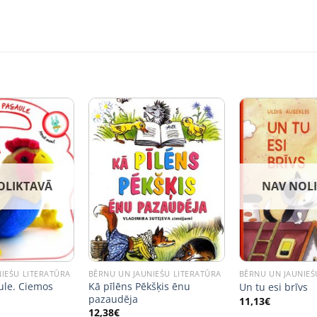
OLIKTAVĀ
NAV NOL
IEŠU LITERATŪRA
BĒRNU UN JAUNIEŠU LITERATŪRA
BĒRNU UN JAUNIEŠ
ule. Ciemos
Kā pīlēns Pēkšķis ēnu
Un tu esi brīvs
pazaudēja
11,13
€
12,38
€