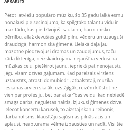
APRAKSTS
Pētot latviešu populāro mūziku, šo 35 gadu laikā esmu
nonākusi pie secinājuma, ka spilgtāko talantu vidū ir
maz tādu, kas piedzīvojuši saulainu, harmonisku
bērnību, allaž devušies gultā pilnu vēderu un uzauguši
draudzīgā, harmoniskā ģimenē. Lielākā daļa jau
mazotnē piedzīvojusi drāmas un zaudējumus, taču
kāda liktenīga, neizskaidrojama nejaušība vedusi pa
mūzikas ceļu, piešķirot jaunu, iepriekš pat nenojaustu
jēgu visam dzīves gājumam. Kad pareizais virziens
uztaustīts, atrasti domubiedri, atbalstītāji, mūzika
ieskanas arvien skaļāk, uzstājīgāk, reizēm kļūstot ne
vien par profesiju, bet par atkarības veidu, kad nebiedē
smags darbs, negulētas naktis, izjukusi ģimenes dzīve.
Ielecot koncertu karuselī, to aizstāj skaņu reibonis,
darbaholisms, klausītāju sajūsmas pilnās acis un
aplausi, neapturama vēlme izpausties un radīt. Visi šie