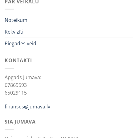
PAR VEIKALU
Noteikumi
Rekvizīti
Piegādes veidi
KONTAKTI
Apgāds Jumava:
67869593
65029115
finanses@jumava.lv
SIA JUMAVA