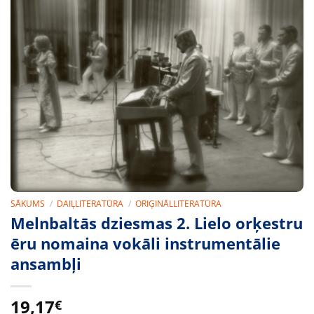
SĀKUMS
/
DAIĻLITERATŪRA
/
ORIĢINĀLLITERATŪRA
Melnbaltās dziesmas 2. Lielo orķestru
ēru nomaina vokāli instrumentālie
ansambļi
19,17
€