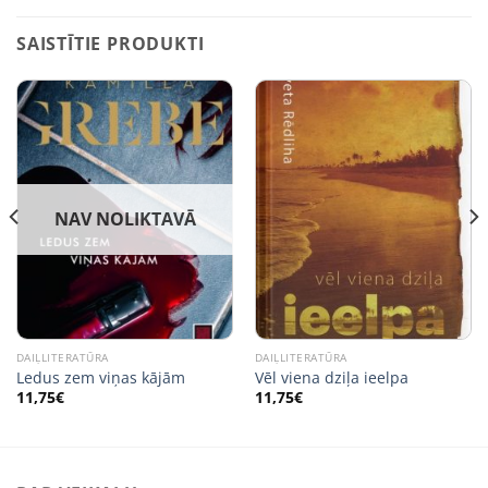
SAISTĪTIE PRODUKTI
NAV NOLIKTAVĀ
DAIĻLITERATŪRA
DAIĻLITERATŪRA
Ledus zem viņas kājām
Vēl viena dziļa ieelpa
11,75
€
11,75
€