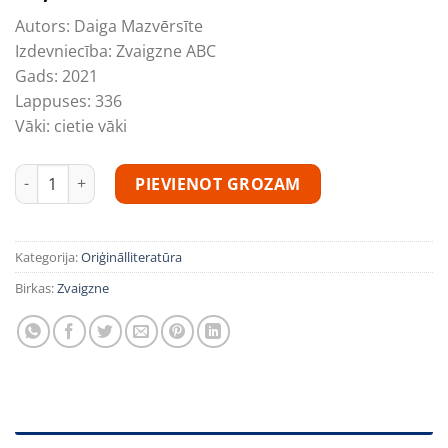
Autors:
Daiga Mazvērsīte
Izdevniecība:
Zvaigzne ABC
Gads:
2021
Lappuses:
336
Vāki:
cietie vāki
Melnbaltās dziesmas 2. Lielo orķestru ēru nomaina vokāli in
PIEVIENOT GROZAM
Kategorija:
Oriģinālliteratūra
Birkas:
Zvaigzne