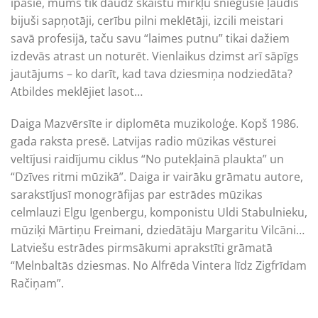
īpašie, mums tik daudz skaistu mirkļu sniegušie ļaudis
bijuši sapņotāji, cerību pilni meklētāji, izcili meistari
savā profesijā, taču savu “laimes putnu” tikai dažiem
izdevās atrast un noturēt. Vienlaikus dzimst arī sāpīgs
jautājums – ko darīt, kad tava dziesmiņa nodziedāta?
Atbildes meklējiet lasot…
Daiga Mazvērsīte ir diplomēta muzikoloģe. Kopš 1986.
gada raksta presē. Latvijas radio mūzikas vēsturei
veltījusi raidījumu ciklus “No putekļainā plaukta” un
“Dzīves ritmi mūzikā”. Daiga ir vairāku grāmatu autore,
sarakstījusī monogrāfijas par estrādes mūzikas
celmlauzi Elgu Igenbergu, komponistu Uldi Stabulnieku,
mūziķi Mārtiņu Freimani, dziedātāju Margaritu Vilcāni…
Latviešu estrādes pirmsākumi aprakstīti grāmatā
“Melnbaltās dziesmas. No Alfrēda Vintera līdz Zigfrīdam
Račiņam”.