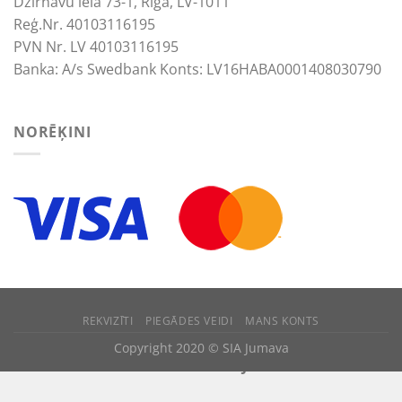
Dzirnavu iela 73-1, Rīga, LV-1011
Reģ.Nr. 40103116195
PVN Nr. LV 40103116195
Banka: A/s Swedbank Konts: LV16HABA0001408030790
NORĒĶINI
REKVIZĪTI
PIEGĀDES VEIDI
MANS KONTS
We use cookies to improve your experience.
Copyright 2020 © SIA Jumava
ACCEPT
REJECT