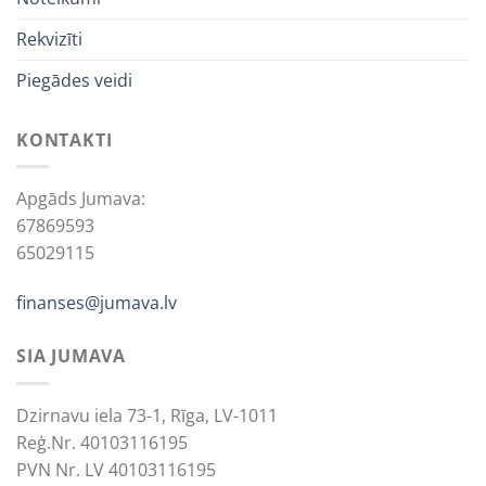
Rekvizīti
Piegādes veidi
KONTAKTI
Apgāds Jumava:
67869593
65029115
finanses@jumava.lv
SIA JUMAVA
Dzirnavu iela 73-1, Rīga, LV-1011
Reģ.Nr. 40103116195
PVN Nr. LV 40103116195