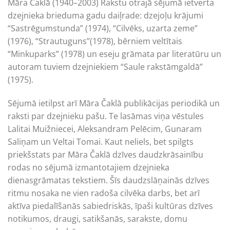
Māra Čaklā (1940–2003) Rakstu otrajā sējumā ietverta
dzejnieka brieduma gadu daiļrade: dzejoļu krājumi
“Sastrēgumstunda” (1974), “Cilvēks, uzarta zeme”
(1976), “Strautuguns”(1978), bērniem veltītais
“Minkuparks” (1978) un eseju grāmata par literatūru un
autoram tuviem dzejniekiem “Saule rakstāmgaldā”
(1975).
Sējumā ietilpst arī Māra Čaklā publikācijas periodikā un
raksti par dzejnieku pašu. Te lasāmas viņa vēstules
Lalitai Muižniecei, Aleksandram Pelēcim, Gunaram
Saliņam un Veltai Tomai. Kaut neliels, bet spilgts
priekšstats par Māra Čaklā dzīves daudzkrāsainību
rodas no sējumā izmantotajiem dzejnieka
dienasgrāmatas tekstiem. Šīs daudzslāņainās dzīves
ritmu nosaka ne vien radoša cilvēka darbs, bet arī
aktīva piedalīšanās sabiedriskās, īpaši kultūras dzīves
notikumos, draugi, satikšanās, sarakste, domu