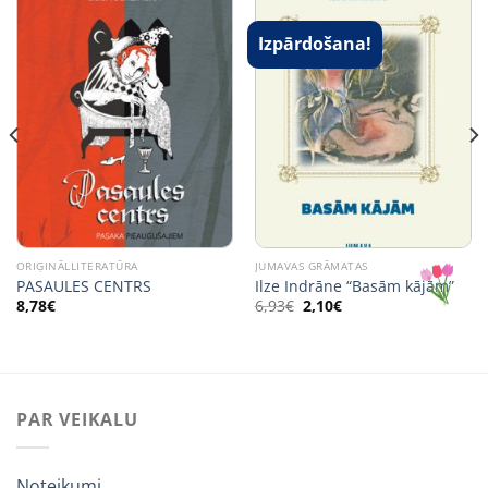
Izpārdošana!
ORIĢINĀLLITERATŪRA
JUMAVAS GRĀMATAS
PASAULES CENTRS
Ilze Indrāne “Basām kājām”
Original
Current
8,78
€
6,93
€
2,10
€
price
price
was:
is:
6,93€.
2,10€.
PAR VEIKALU
Noteikumi