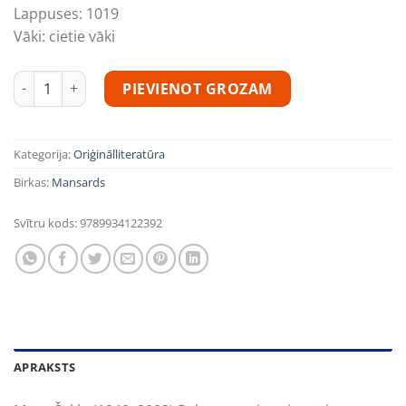
Lappuses:
1019
Vāki:
cietie vāki
Māris Čaklais Raksti 2 daudzums
PIEVIENOT GROZAM
Kategorija:
Oriģinālliteratūra
Birkas:
Mansards
Svītru kods:
9789934122392
APRAKSTS