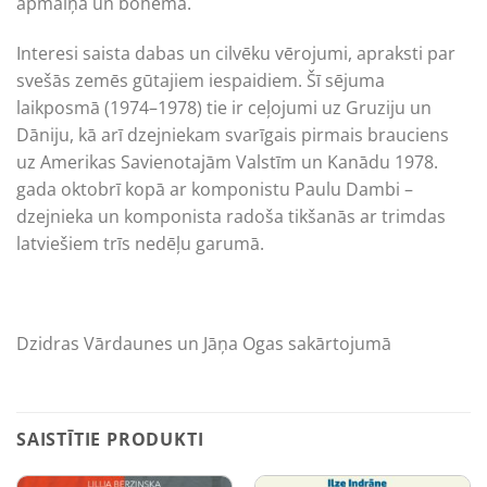
apmaiņa un bohēma.
Interesi saista dabas un cilvēku vērojumi, apraksti par
svešās zemēs gūtajiem iespaidiem. Šī sējuma
laikposmā (1974–1978) tie ir ceļojumi uz Gruziju un
Dāniju, kā arī dzejniekam svarīgais pirmais brauciens
uz Amerikas Savienotajām Valstīm un Kanādu 1978.
gada oktobrī kopā ar komponistu Paulu Dambi –
dzejnieka un komponista radoša tikšanās ar trimdas
latviešiem trīs nedēļu garumā.
Dzidras Vārdaunes un Jāņa Ogas sakārtojumā
SAISTĪTIE PRODUKTI