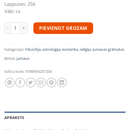
Lappuses:
256
Vāki:
cv
Mārcis Auziņš "Kā dzīvot labu dzīvi" daudzums
PIEVIENOT GROZAM
Kategorijas:
Filozofija, astroloģija, ezoterika, reliģija
,
Jumavas grāmatas
Birkas:
jumava
Svītru kods:
9789934207204
APRAKSTS