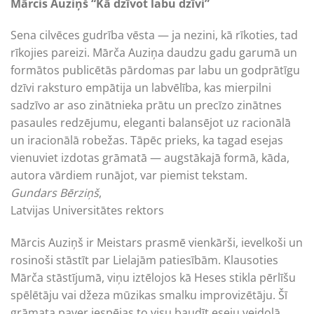
Mārcis Auziņš “Kā dzīvot labu dzīvi”
Sena cilvēces gudrība vēsta — ja nezini, kā rīkoties, tad
rīkojies pareizi. Mārča Auziņa daudzu gadu garumā un
formātos publicētās pārdomas par labu un godprātīgu
dzīvi raksturo empātija un labvēlība, kas mierpilni
sadzīvo ar aso zinātnieka prātu un precīzo zinātnes
pasaules redzējumu, eleganti balan­sējot uz racionālā
un iracionālā robežas. Tāpēc prieks, ka tagad esejas
vienuviet izdotas grāmatā — augstākajā formā, kāda,
autora vārdiem runājot, var piemist tekstam.
Gundars Bērziņš
,
Latvijas Universitātes rektors
Mārcis Auziņš ir Meistars prasmē vienkārši, ievelkoši un
­rosinoši stāstīt par Lielajām patiesībām. Klausoties
Mārča stāstījumā, viņu iztēlojos kā Heses stikla pērlīšu
spēlētāju vai džeza mūzikas smalku improvizētāju. Šī
grāmata paver iespējas to visu baudīt eseju veidolā.