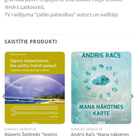
Ilmārs Latkovskis
,
TV raidījuma “Lielās patiesības” autors un vadītājs
SAISTĪTIE PRODUKTI
JUMAVAS GRĀMATAS
JUMAVAS GRĀMATAS
Rūperts Šeldreiks “Septiņi
Andris Račs “Mana nākotnes