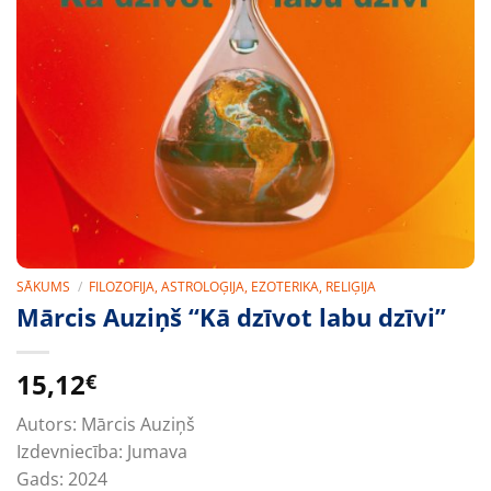
SĀKUMS
/
FILOZOFIJA, ASTROLOĢIJA, EZOTERIKA, RELIĢIJA
Mārcis Auziņš “Kā dzīvot labu dzīvi”
15,12
€
Autors:
Mārcis Auziņš
Izdevniecība:
Jumava
Gads:
2024