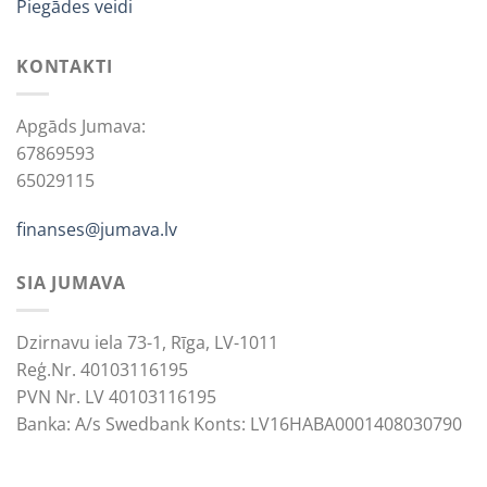
Piegādes veidi
KONTAKTI
Apgāds Jumava:
67869593
65029115
finanses@jumava.lv
SIA JUMAVA
Dzirnavu iela 73-1, Rīga, LV-1011
Reģ.Nr. 40103116195
PVN Nr. LV 40103116195
Banka: A/s Swedbank Konts: LV16HABA0001408030790