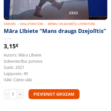
SĀKUMS
/
DAIĻLITERATŪRA
/
BĒRNU UN JAUNIEŠU LITERATŪRA
Māra Lībiete “Mans draugs Dzejolītis”
3,15
€
Autors:
Māra Lībiete
Izdevniecība:
Jumava
Gads:
2021
Lappuses:
40
Vāki:
Cietie vāki
Māra Lībiete "Mans draugs Dzejolītis" daudzums
PIEVIENOT GROZAM