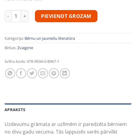
Mani pirmie uzdevumi (Lokomotīve) daudzums
PIEVIENOT GROZAM
Kategorija:
Bērnu un jauniešu literatūra
Birkas:
Zvaigzne
Svītru kods:
978-9934-0-8967-1
APRAKSTS
Uzdevumu grāmata ar uzlīmēm ir paredzēta bērniem
no divu gadu vecuma. Tās lappusēs varēs pārvilkt