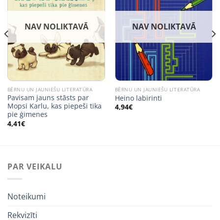
NAV NOLIKTAVĀ
NAV NOLIKTAVĀ
BĒRNU UN JAUNIEŠU LITERATŪRA
BĒRNU UN JAUNIEŠU LITERATŪRA
Pavisam jauns stāsts par
Heino labirinti
Mopsi Karlu, kas piepeši tika
4,94
€
pie ģimenes
4,41
€
PAR VEIKALU
Noteikumi
Rekvizīti