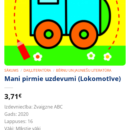
SĀKUMS
/
DAIĻLITERATŪRA
/
BĒRNU UN JAUNIEŠU LITERATŪRA
Mani pirmie uzdevumi (Lokomotīve)
3,71
€
Izdevniecība:
Zvaigzne ABC
Gads:
2020
Lappuses:
16
Vāki:
Mīkstie vāki