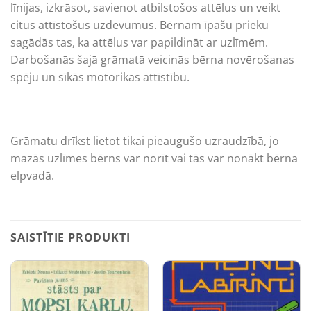
līnijas, izkrāsot, savienot atbilstošos attēlus un veikt
citus attīstošus uzdevumus. Bērnam īpašu prieku
sagādās tas, ka attēlus var papildināt ar uzlīmēm.
Darbošanās šajā grāmatā veicinās bērna novērošanas
spēju un sīkās motorikas attīstību.
Grāmatu drīkst lietot tikai pieaugušo uzraudzībā, jo
mazās uzlīmes bērns var norīt vai tās var nonākt bērna
elpvadā.
SAISTĪTIE PRODUKTI