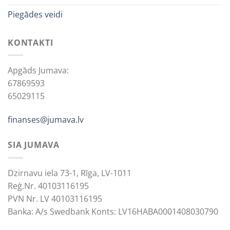
Piegādes veidi
KONTAKTI
Apgāds Jumava:
67869593
65029115
finanses@jumava.lv
SIA JUMAVA
Dzirnavu iela 73-1, Rīga, LV-1011
Reģ.Nr. 40103116195
PVN Nr. LV 40103116195
Banka: A/s Swedbank Konts: LV16HABA0001408030790