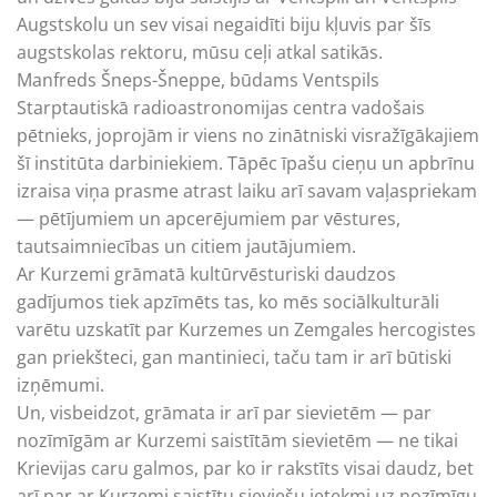
Augstskolu un sev visai negaidīti biju kļuvis par šīs
augstskolas rektoru, mūsu ceļi atkal satikās.
Manfreds Šneps-Šneppe, būdams Ventspils
Starptautiskā radioastronomijas centra vadošais
pētnieks, joprojām ir viens no zinātniski visražīgākajiem
šī institūta darbiniekiem. Tāpēc īpašu cieņu un apbrīnu
izraisa viņa prasme atrast laiku arī savam vaļaspriekam
— pētījumiem un apcerējumiem par vēstures,
tautsaimniecības un citiem jautājumiem.
Ar Kurzemi grāmatā kultūrvēsturiski daudzos
gadījumos tiek apzīmēts tas, ko mēs sociālkulturāli
varētu uzskatīt par Kurzemes un Zemgales hercogistes
gan priekšteci, gan mantinieci, taču tam ir arī būtiski
izņēmumi.
Un, visbeidzot, grāmata ir arī par sievietēm — par
nozīmīgām ar Kurzemi saistītām sievietēm — ne tikai
Krievijas caru galmos, par ko ir rakstīts visai daudz, bet
arī par ar Kurzemi saistītu sieviešu ietekmi uz nozīmīgu