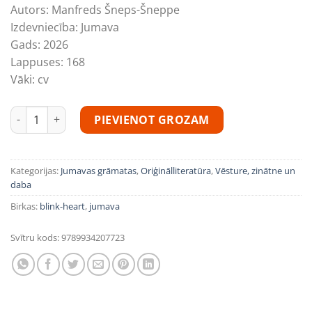
Autors:
Manfreds Šneps-Šneppe
Izdevniecība:
Jumava
Gads:
2026
Lappuses:
168
Vāki:
cv
Manfreds Šneps-Šneppe "Kurland: hercoga Jēkaba mantojum
PIEVIENOT GROZAM
Kategorijas:
Jumavas grāmatas
,
Oriģinālliteratūra
,
Vēsture, zinātne un
daba
Birkas:
blink-heart
,
jumava
Svītru kods:
9789934207723