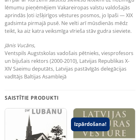
lēmumu pieņēmējiem Vakareiropas valstu valdošajās
aprindās ļoti izšķirīgos vēstures posmos, jo īpaši — XIX
gadsimta pirmajā pusē. Ne velti arī mūsdienās mēdz
teikt, ka aiz katra veiksmīga vīrieša stāv gudra sieviete.
Jānis Vucāns
,
Ventspils Augstskolas vadošais pētnieks, viesprofesors
un bijušais rektors (2000-2010), Latvijas Republikas X-
XIV Saeimu deputāts, Latvijas pastāvīgās delegācijas
vadītājs Baltijas Asamblejā
SAISTĪTIE PRODUKTI
Izpārdošana!