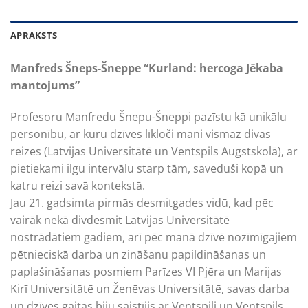
APRAKSTS
Manfreds Šneps-Šneppe “Kurland: hercoga Jēkaba
mantojums”
Profesoru Manfredu Šnepu-Šneppi pazīstu kā unikālu
personību, ar kuru dzīves līkloči mani vismaz divas
reizes (Latvijas Universitātē un Ventspils Augstskolā), ar
pietiekami ilgu intervālu starp tām, saveduši kopā un
katru reizi savā kontekstā.
Jau 21. gadsimta pirmās desmitgades vidū, kad pēc
vairāk nekā divdesmit Latvijas Universitātē
nostrādātiem gadiem, arī pēc manā dzīvē nozīmīgajiem
pētnieciskā darba un zināšanu papildināšanas un
paplašināšanas posmiem Parīzes VI Pjēra un Marijas
Kirī Universitātē un Ženēvas Universitātē, savas darba
un dzīves gaitas biju saistījis ar Ventspili un Ventspils