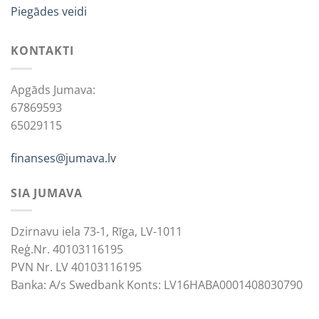
Piegādes veidi
KONTAKTI
Apgāds Jumava:
67869593
65029115
finanses@jumava.lv
SIA JUMAVA
Dzirnavu iela 73-1, Rīga, LV-1011
Reģ.Nr. 40103116195
PVN Nr. LV 40103116195
Banka: A/s Swedbank Konts: LV16HABA0001408030790