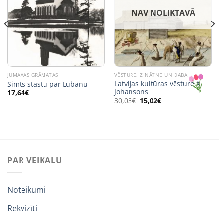
NAV NOLIKTAVĀ
JUMAVAS GRĀMATAS
VĒSTURE, ZINĀTNE UN DABA
Latvijas kultūras vēsture A.
Simts stāstu par Lubānu
Johansons
17,64
€
Original
Current
30,03
€
15,02
€
price
price
was:
is:
30,03€.
15,02€.
PAR VEIKALU
Noteikumi
Rekvizīti