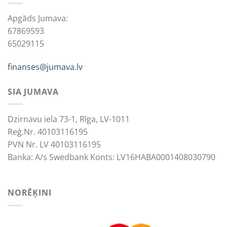
Apgāds Jumava:
67869593
65029115
finanses@jumava.lv
SIA JUMAVA
Dzirnavu iela 73-1, Rīga, LV-1011
Reģ.Nr. 40103116195
PVN Nr. LV 40103116195
Banka: A/s Swedbank Konts: LV16HABA0001408030790
NORĒĶINI