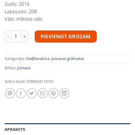
Gads:
2016
Lappuses:
208
Vāki:
mīkstie vāki
Manas bērnu dienu atmiņas daudzums
PIEVIENOT GROZAM
Kategorijas:
Daiļliteratūra
,
Jumavas grāmatas
Birkas:
jumava
Svītru kods:
9789934119101
APRAKSTS