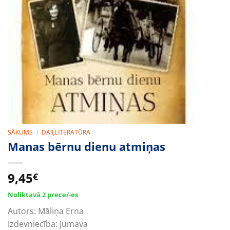
SĀKUMS
/
DAIĻLITERATŪRA
Manas bērnu dienu atmiņas
9,45
€
Noliktavā 2 prece/-es
Autors:
Māliņa Erna
Izdevniecība:
Jumava