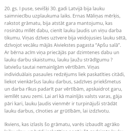
20. gs. I puse, sevišķi 30. gadi Latvijā bija lauku
saimniecību uzplaukuma laiks. Ernas Māliņas mērķis,
rakstot grāmatu, bija atstāt gara mantojumu, kas
rosinātu mīlēt dabu, cienīt lauku ļaudis un viņu darba
tikumu. Viņas dzīves uztvere bija veidojusies lauku sētā,
dzīvojot vecāku mājās Aiviekstes pagasta “Apšu salā”.
Ar bērna acīm viņa priecājās par dzimtenes dabu un
lauku darbu skaistumu, lauku ļaužu strādīgumu ?
latviešu tautai nemainīgām vērtībām. Viņas
individuālais pasaules redzējums liek paskatīties citādi,
liekot vienkāršus lauku darbus, sadzīves priekšmetus
un darba rīkus padarīt par vērtībām, apskaidrot garu,
iemīlēt savu zemi. Lai arī kā mainījās valsts varas, gāja
pāri kari, lauku ļaudis vienmēr ir turpinājuši strādāt
lauku darbus, cīnoties ar grūtībām, lai izdzīvotu.
Ikviens, kas izlasīs šo grāmatu, varēs izbaudīt agrāko