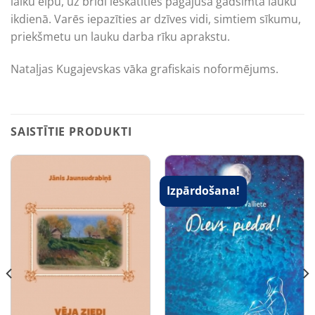
laiku elpu, uz brīdi ieskatīties pagājušā gadsimta lauku
ikdienā. Varēs iepazīties ar dzīves vidi, simtiem sīkumu,
priekšmetu un lauku darba rīku aprakstu.
Nataļjas Kugajevskas vāka grafiskais noformējums.
SAISTĪTIE PRODUKTI
Izpārdošana!