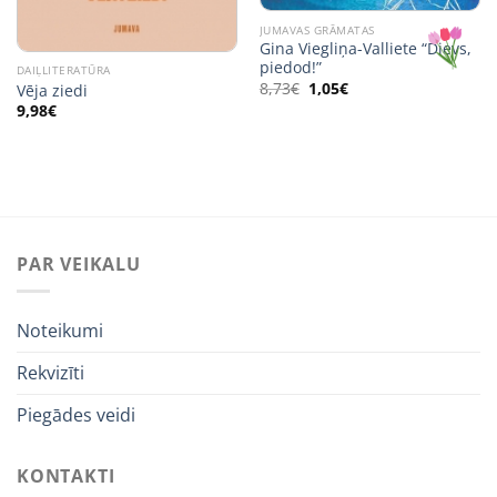
JUMAVAS GRĀMATAS
Gina Viegliņa-Valliete “Dievs,
piedod!”
DAIĻLITERATŪRA
Original
Current
8,73
€
1,05
€
Vēja ziedi
price
price
9,98
€
was:
is:
8,73€.
1,05€.
PAR VEIKALU
Noteikumi
Rekvizīti
Piegādes veidi
KONTAKTI