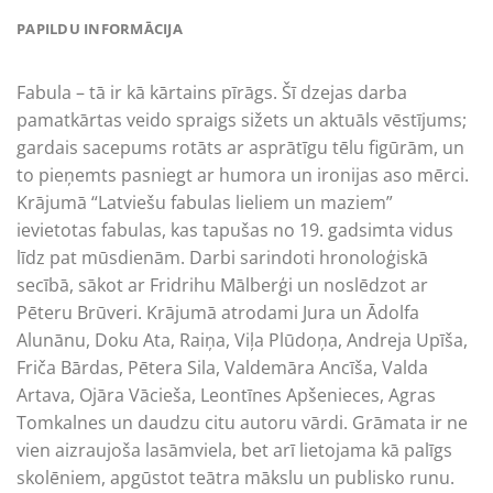
PAPILDU INFORMĀCIJA
Fabula – tā ir kā kārtains pīrāgs. Šī dzejas darba
pamatkārtas veido spraigs sižets un aktuāls vēstījums;
gardais sacepums rotāts ar asprātīgu tēlu figūrām, un
to pieņemts pasniegt ar humora un ironijas aso mērci.
Krājumā “Latviešu fabulas lieliem un maziem”
ievietotas fabulas, kas tapušas no 19. gadsimta vidus
līdz pat mūsdienām. Darbi sarindoti hronoloģiskā
secībā, sākot ar Fridrihu Mālberģi un noslēdzot ar
Pēteru Brūveri. Krājumā atrodami Jura un Ādolfa
Alunānu, Doku Ata, Raiņa, Viļa Plūdoņa, Andreja Upīša,
Friča Bārdas, Pētera Sila, Valdemāra Ancīša, Valda
Artava, Ojāra Vācieša, Leontīnes Apšenieces, Agras
Tomkalnes un daudzu citu autoru vārdi. Grāmata ir ne
vien aizraujoša lasāmviela, bet arī lietojama kā palīgs
skolēniem, apgūstot teātra mākslu un publisko runu.