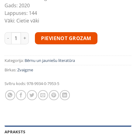
Gads:
2020
Lappuses:
144
Vāki:
Cietie vāki
Latviešu fabulas lieliem un maziem daudzums
PIEVIENOT GROZAM
Kategorija:
Bērnu un jauniešu literatūra
Birkas:
Zvaigzne
Svītru kods:
978-9934-0-7953-5
APRAKSTS