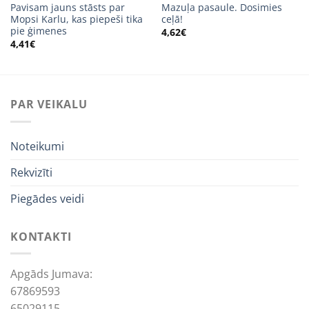
Pavisam jauns stāsts par
Mazuļa pasaule. Dosimies
Mopsi Karlu, kas piepeši tika
ceļā!
pie ģimenes
4,62
€
4,41
€
PAR VEIKALU
Noteikumi
Rekvizīti
Piegādes veidi
KONTAKTI
Apgāds Jumava:
67869593
65029115