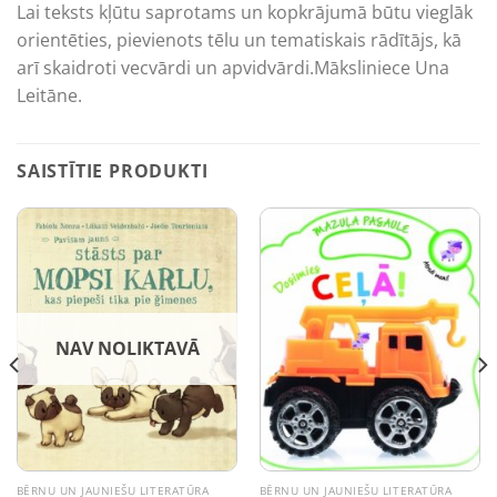
Lai teksts kļūtu saprotams un kopkrājumā būtu vieglāk
orientēties, pievienots tēlu un tematiskais rādītājs, kā
arī skaidroti vecvārdi un apvidvārdi.Māksliniece Una
Leitāne.
SAISTĪTIE PRODUKTI
NAV NOLIKTAVĀ
BĒRNU UN JAUNIEŠU LITERATŪRA
BĒRNU UN JAUNIEŠU LITERATŪRA