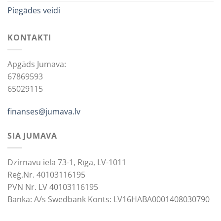
Piegādes veidi
KONTAKTI
Apgāds Jumava:
67869593
65029115
finanses@jumava.lv
SIA JUMAVA
Dzirnavu iela 73-1, Rīga, LV-1011
Reģ.Nr. 40103116195
PVN Nr. LV 40103116195
Banka: A/s Swedbank Konts: LV16HABA0001408030790