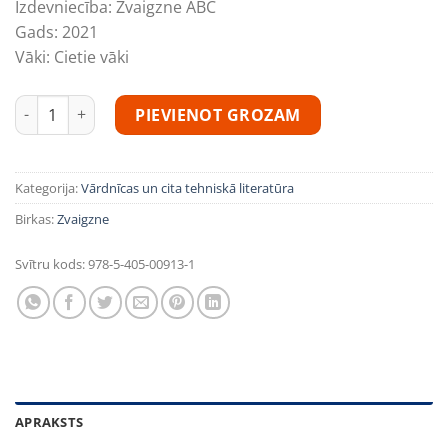
Izdevniecība:
Zvaigzne ABC
Gads:
2021
Vāki:
Cietie vāki
Latīņu - latviešu vārdnīca daudzums
PIEVIENOT GROZAM
Kategorija:
Vārdnīcas un cita tehniskā literatūra
Birkas:
Zvaigzne
Svītru kods:
978-5-405-00913-1
APRAKSTS