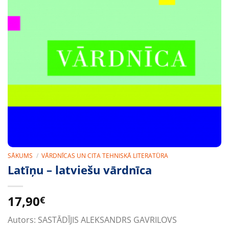
SĀKUMS
/
VĀRDNĪCAS UN CITA TEHNISKĀ LITERATŪRA
Latīņu – latviešu vārdnīca
17,90
€
Autors:
SASTĀDĪJIS ALEKSANDRS GAVRILOVS