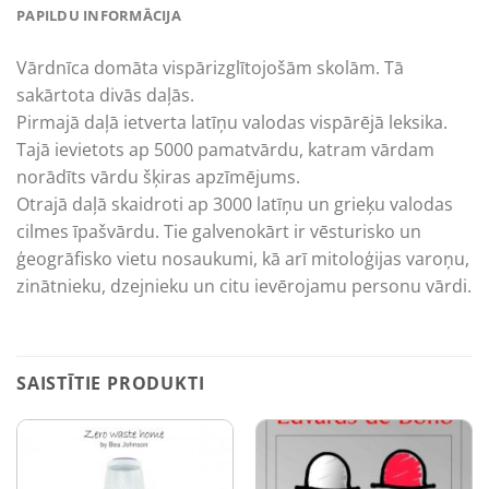
PAPILDU INFORMĀCIJA
Vārdnīca domāta vispārizglītojošām skolām. Tā
sakārtota divās daļās.
Pirmajā daļā ietverta latīņu valodas vispārējā leksika.
Tajā ievietots ap 5000 pamatvārdu, katram vārdam
norādīts vārdu šķiras apzīmējums.
Otrajā daļā skaidroti ap 3000 latīņu un grieķu valodas
cilmes īpašvārdu. Tie galvenokārt ir vēsturisko un
ģeogrāfisko vietu nosaukumi, kā arī mitoloģijas varoņu,
zinātnieku, dzejnieku un citu ievērojamu personu vārdi.
SAISTĪTIE PRODUKTI