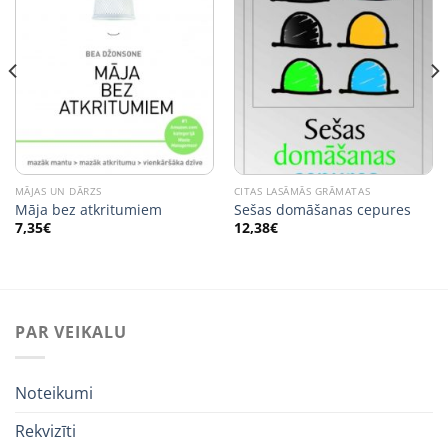
MĀJAS UN DĀRZS
CITAS LASĀMĀS GRĀMATAS
Māja bez atkritumiem
Sešas domāšanas cepures
7,35
€
12,38
€
PAR VEIKALU
Noteikumi
Rekvizīti