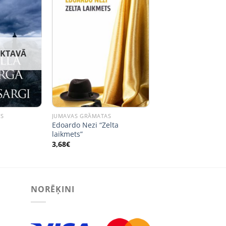
IKTAVĀ
AS
JUMAVAS GRĀMATAS
Edoardo Nezi “Zelta
laikmets”
3,68
€
NORĒĶINI