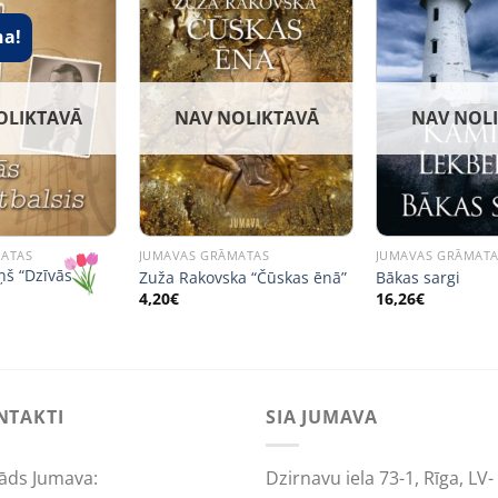
na!
OLIKTAVĀ
NAV NOLIKTAVĀ
NAV NOL
MATAS
JUMAVAS GRĀMATAS
JUMAVAS GRĀMAT
ņš “Dzīvās
Zuža Rakovska “Čūskas ēnā”
Bākas sargi
4,20
€
16,26
€
al
urrent
rice
s:
,89€.
NTAKTI
SIA JUMAVA
āds Jumava:
Dzirnavu iela 73-1, Rīga, LV-