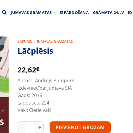
JUMAVAS GRĀMATAS
IZPĀRDOŠANA
GRĀMATA 24.LV
ID
SĀKUMS
/
JUMAVAS GRĀMATAS
Lāčplēsis
22,62
€
Autors:
Andrejs Pumpurs
Izdevniecība:
Jumava SIA
Gads:
2016
Lappuses:
224
Vāki:
Cietie vāki
Lāčplēsis daudzums
PIEVIENOT GROZAM