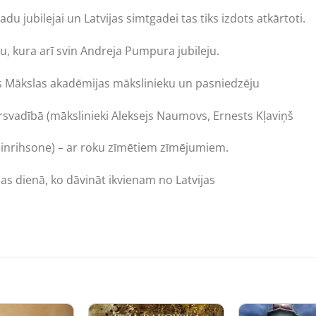
jubilejai un Latvijas simtgadei tas tiks izdots atkārtoti.
u, kura arī svin Andreja Pumpura jubileju.
as Mākslas akadēmijas mākslinieku un pasniedzēju
irsvadībā (mākslinieki Aleksejs Naumovs, Ernests Kļaviņš
Heinrihsone) – ar roku zīmētiem zīmējumiem.
nas dienā, ko dāvināt ikvienam no Latvijas