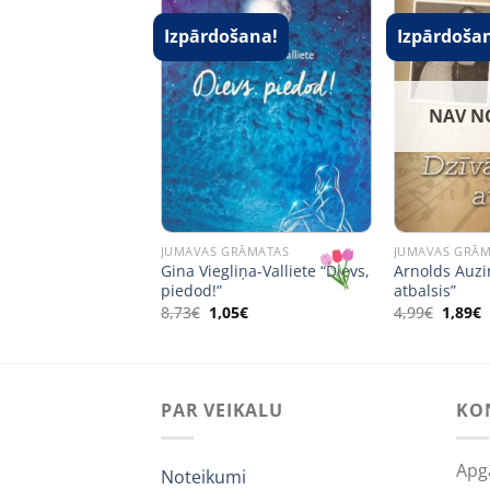
Izpārdošana!
Izpārdoša
NAV N
RĀMATAS
JUMAVAS GRĀMATAS
JUMAVAS GRĀ
 piecdesmit
Gina Viegliņa-Valliete “Dievs,
Arnolds Auzi
 piecdesmit dzejoļi
piedod!”
atbalsis”
Original
Current
Origin
C
8,73
€
1,05
€
4,99
€
1,89
€
price
price
price
p
was:
is:
was:
i
8,73€.
1,05€.
4,99€.
1
PAR VEIKALU
KO
Apg
Noteikumi