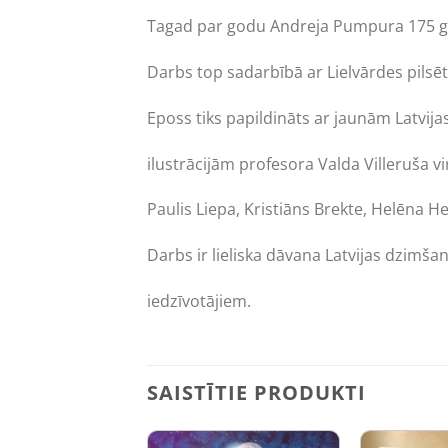
Tagad par godu Andreja Pumpura 175 gadu 
Darbs top sadarbībā ar Lielvārdes pilsēt
Eposs tiks papildināts ar jaunām Latvij
ilustrācijām profesora Valda Villeruša v
Paulis Liepa, Kristiāns Brekte, Helēna 
Darbs ir lieliska dāvana Latvijas dzimša
iedzīvotājiem.
SAISTĪTIE PRODUKTI