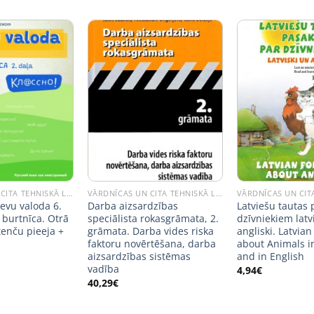
VĀRDNĪCAS UN CITA TEHNISKĀ LITERATŪRA
VĀRDNĪCAS UN CITA TEHNISKĀ LITERATŪRA
evu valoda 6.
Darba aizsardzības
Latviešu tautas
 burtnīca. Otrā
speciālista rokasgrāmata, 2.
dzīvniekiem latv
enču pieeja +
grāmata. Darba vides riska
angliski. Latvian
faktoru novērtēšana, darba
about Animals i
aizsardzības sistēmas
and in English
vadība
4,94
€
40,29
€