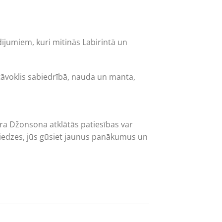
ījumiem, kuri mitinās Labirintā un
 stāvoklis sabiedrībā, nauda un manta,
era Džonsona atklātās patiesības var
priedzes, jūs gūsiet jaunus panākumus un