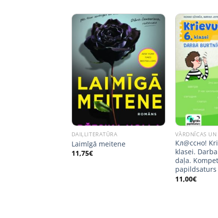
ATŪRA
DAIĻLITERATŪRA
Кл@ссно! Kri
dziļa ieelpa
Laimīgā meitene
klasei. Darba
11,75
€
daļa. Kompet
papildsaturs
11,00
€