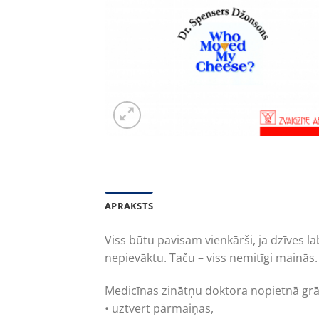
APRAKSTS
Viss būtu pavisam vienkārši, ja dzīves la
nepievāktu. Taču – viss nemitīgi mainās.
Medicīnas zinātņu doktora nopietnā gr
• uztvert pārmaiņas,