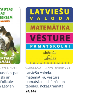
VĀRDNĪCAS UN CITA TEHNISKĀ LITERATŪRA
VĀRDNĪCAS UN CITA TEHNISKĀ LITERATŪRA
 pasakas par
Latviešu valoda,
iski un
matemātika, vēsture
 Folktales
pamatskolai shēmās un
n Latvian
tabulās. Rokasgrāmata
24,14
€