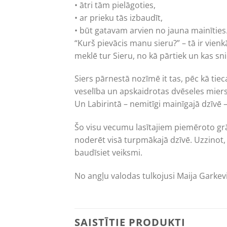
• ātri tām pielāgoties,
• ar prieku tās izbaudīt,
• būt gatavam arvien no jauna mainīties
“Kurš pievācis manu sieru?” – tā ir vie
meklē tur Sieru, no kā pārtiek un kas sni
Siers pārnestā nozīmē it tas, pēc kā tiec
veselība un apskaidrotas dvēseles miers
Un Labirintā – nemitīgi mainīgajā dzīvē
Šo visu vecumu lasītajiem piemēroto grā
noderēt visā turpmākajā dzīvē. Uzzinot,
baudīsiet veiksmi.
No angļu valodas tulkojusi Maija Garkev
SAISTĪTIE PRODUKTI