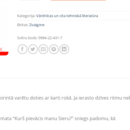
Kategorija:
Vārdnīcas un cita tehniskā literatūra
Birkas:
Zvaigzne
Svītru kods:
9984-22-431-7
birintā varētu doties ar karti rokā. Ja ierasto dzīves ritmu n
āmata “Kurš pievācis manu Sieru?” sniegs padomu, kā