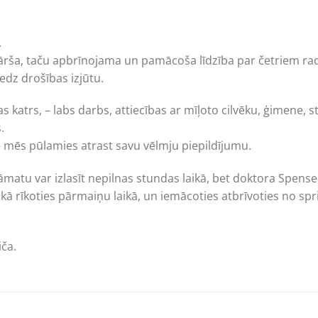
.
nkārša, taču apbrīnojama un pamācoša līdzība par četriem rad
edz drošības izjūtu.
as katrs, – labs darbs, attiecības ar mīļoto cilvēku, ģimene,
.
 – mēs pūlamies atrast savu vēlmju piepildījumu.
matu var izlasīt nepilnas stundas laikā, bet doktora Spens
 kā rīkoties pārmaiņu laikā, un iemācoties atbrīvoties no s
iča.