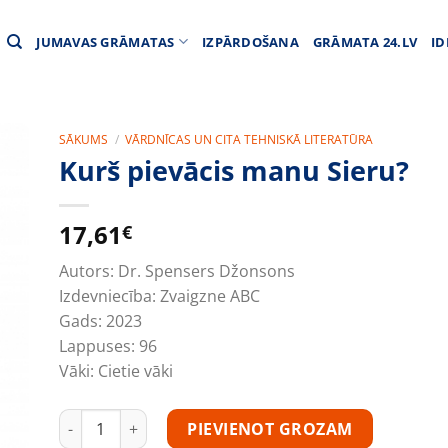
JUMAVAS GRĀMATAS
IZPĀRDOŠANA
GRĀMATA 24.LV
ID
SĀKUMS
/
VĀRDNĪCAS UN CITA TEHNISKĀ LITERATŪRA
Kurš pievācis manu Sieru?
17,61
€
Autors:
Dr. Spensers Džonsons
Izdevniecība:
Zvaigzne ABC
Gads:
2023
Lappuses:
96
Vāki:
Cietie vāki
Kurš pievācis manu Sieru? daudzums
PIEVIENOT GROZAM