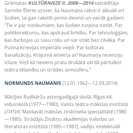
Grāmatas
KULTŪRNIEZE II. 2008—2014
sastādītāja
Sarmīte Ēlerte uzsver, ka Naumaņa raksti ir aktuāli arī
šodien, lai gan rakstīti pirms desmit un vairāk gadiem:
“Tie ir par notikumiem, kas šodien turpina notikt. Par
politkorektumu, kas apdraud brīvību. Par tehnoloģijām,
kas darbojas uz savu roku un var iztikt bez cilvēka. Par
Putina Krievijas imperiālo viepli. Par kultūras
banalizāciju. Krājumā ietverta arī Naumaņa recenziju
izlase. Viņš kā neviens prata drukātā vārdā pārtulkot
teātra tēlainību un izrādes atmosfēru.”
NORMUNDS NAUMANIS
(12.01.1962—12.09.2014)
Mācījies Rudbāržu astoņgadīgajā skolā, Rīgas 64.
vidusskolā (1977—1980), Valsts teātra mākslas institūtā
(
ГИТИС
Maskavā) mākslas zinātnieka specialitātē (1980
—1985). Strādājis Zinātņu akadēmijas Valodas un
literatūras institūtā (1985—1987), vadījis intelektuāli