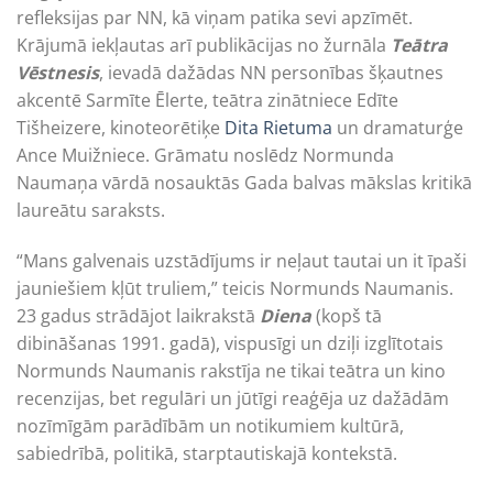
refleksijas par NN, kā viņam patika sevi apzīmēt.
Krājumā iekļautas arī publikācijas no žurnāla
Teātra
Vēstnesis
, ievadā dažādas NN personības šķautnes
akcentē Sarmīte Ēlerte, teātra zinātniece Edīte
Tišheizere, kinoteorētiķe
Dita Rietuma
un dramaturģe
Ance Muižniece. Grāmatu noslēdz Normunda
Naumaņa vārdā nosauktās Gada balvas mākslas kritikā
laureātu saraksts.
“Mans galvenais uzstādījums ir neļaut tautai un it īpaši
jauniešiem kļūt truliem,” teicis Normunds Naumanis.
23 gadus strādājot laikrakstā
Diena
(kopš tā
dibināšanas 1991. gadā), vispusīgi un dziļi izglītotais
Normunds Naumanis rakstīja ne tikai teātra un kino
recenzijas, bet regulāri un jūtīgi reaģēja uz dažādām
nozīmīgām parādībām un notikumiem kultūrā,
sabiedrībā, politikā, starptautiskajā kontekstā.