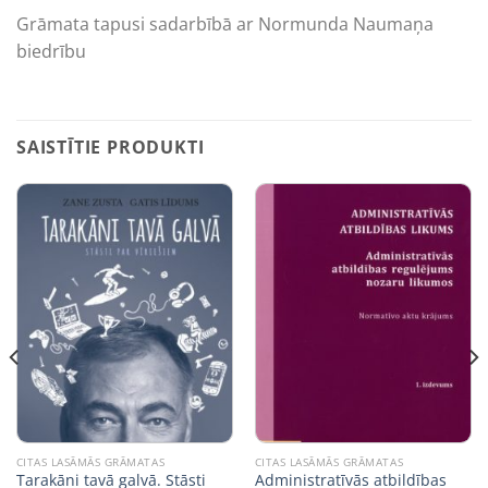
Grāmata tapusi sadarbībā ar Normunda Naumaņa
biedrību
SAISTĪTIE PRODUKTI
CITAS LASĀMĀS GRĀMATAS
CITAS LASĀMĀS GRĀMATAS
Tarakāni tavā galvā. Stāsti
Administratīvās atbildības