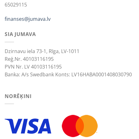
65029115
finanses@jumava.lv
SIA JUMAVA
Dzirnavu iela 73-1, Rīga, LV-1011
Reģ.Nr. 40103116195
PVN Nr. LV 40103116195
Banka: A/s Swedbank Konts: LV16HABA0001408030790
NORĒĶINI