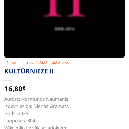
SĀKUMS
/
CITAS LASĀMĀS GRĀMATAS
KULTŪRNIEZE II
16,80
€
Autors:
Normunds Naumanis
Izdevniecība:
Dienas Grāmata
Gads:
2025
Lappuses:
304
Vāki:
mīkstie vāki ar atlokiem