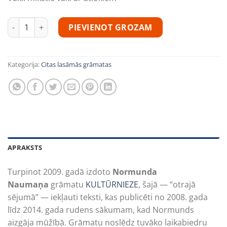
KULTŪRNIEZE II daudzums
PIEVIENOT GROZAM
Kategorija:
Citas lasāmās grāmatas
APRAKSTS
Turpinot 2009. gadā izdoto
Normunda
Naumaņa
grāmatu
KULTŪRNIEZE
, šajā — “otrajā
sējumā” — iekļauti teksti, kas publicēti no 2008. gada
līdz 2014. gada rudens sākumam, kad Normunds
aizgāja mūžībā. Grāmatu noslēdz tuvāko laikabiedru