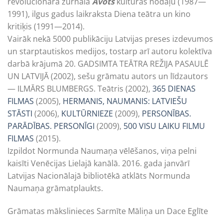
revolucionārā žurnāla
Avots
kultūras nodaļu (1987—
1991), ilgus gadus laikraksta Diena teātra un kino
kritiķis (1991—2014).
Vairāk nekā 5000 publikāciju Latvijas preses izdevumos
un starptautiskos medijos, tostarp arī autoru kolektīva
darbā krājumā 20. GADSIMTA TEĀTRA REŽIJA PASAULĒ
UN LATVIJĀ (2002), sešu grāmatu autors un līdzautors
— ILMĀRS BLUMBERGS. Teātris (2002),
365 DIENAS
FILMAS
(2005),
HERMANIS, NAUMANIS: LATVIEŠU
STĀSTI
(2006),
KULTŪRNIEZE
(2009),
PERSONĪBAS.
PARĀDĪBAS. PERSONĪGI
(2009),
500 VISU LAIKU FILMU
FILMAS
(2015).
Izpildot Normunda Naumaņa vēlēšanos, viņa pelni
kaisīti Venēcijas Lielajā kanālā. 2016. gada janvārī
Latvijas Nacionālajā bibliotēkā atklāts Normunda
Naumaņa grāmatplaukts.
Grāmatas mākslinieces Sarmīte Māliņa un Dace Eglīte