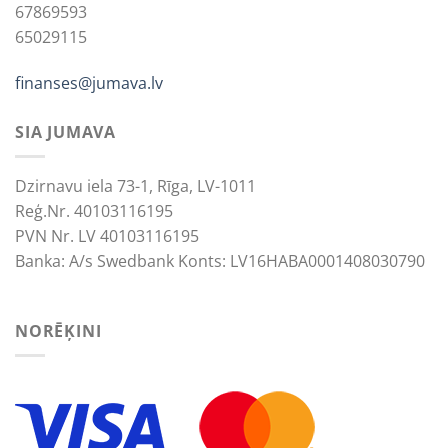
67869593
65029115
finanses@jumava.lv
SIA JUMAVA
Dzirnavu iela 73-1, Rīga, LV-1011
Reģ.Nr. 40103116195
PVN Nr. LV 40103116195
Banka: A/s Swedbank Konts: LV16HABA0001408030790
NORĒĶINI