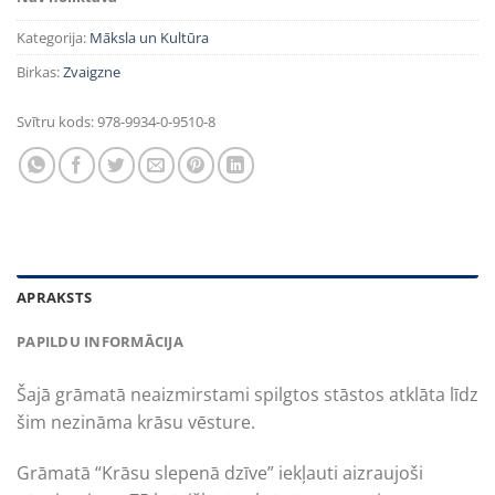
Kategorija:
Māksla un Kultūra
Birkas:
Zvaigzne
Svītru kods:
978-9934-0-9510-8
APRAKSTS
PAPILDU INFORMĀCIJA
Šajā grāmatā neaizmirstami spilgtos stāstos atklāta līdz
šim nezināma krāsu vēsture.
Grāmatā “Krāsu slepenā dzīve” iekļauti aizraujoši