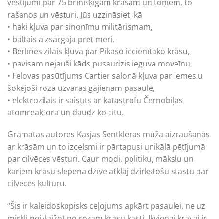
vēstījumi par 75 brīnišķīgām krāsām un toņiem, to
rašanos un vēsturi. Jūs uzzināsiet, kā
• haki kļuva par sinonīmu militārismam,
• baltais aizsargāja pret mēri,
• Berlīnes zilais kļuva par Pikaso iecienītāko krāsu,
• pavisam nejauši kāds pusaudzis ieguva moveīnu,
• Felovas pasūtījums Cartier salonā kļuva par iemeslu
šokējoši rozā uzvaras gājienam pasaulē,
• elektrozilais ir saistīts ar katastrofu Černobiļas
atomreaktorā un daudz ko citu.
Grāmatas autores Kasjas Sentklēras mūža aizraušanās
ar krāsām un to izcelsmi ir pārtapusi unikālā pētījumā
par cilvēces vēsturi. Caur modi, politiku, mākslu un
kariem krāsu slepenā dzīve atklāj dzirkstošu stāstu par
cilvēces kultūru.
“Šis ir kaleidoskopisks ceļojums apkārt pasaulei, ne uz
mirkli neizlaižot no rokām krāsu kasti. Ikvienai krāsai ir