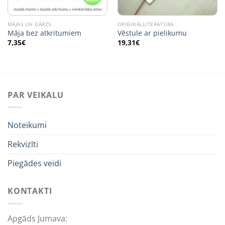
MĀJAS UN DĀRZS
ORIĢINĀLLITERATŪRA
Māja bez atkritumiem
Vēstule ar pielikumu
7,35
€
19,31
€
PAR VEIKALU
Noteikumi
Rekvizīti
Piegādes veidi
KONTAKTI
Apgāds Jumava: