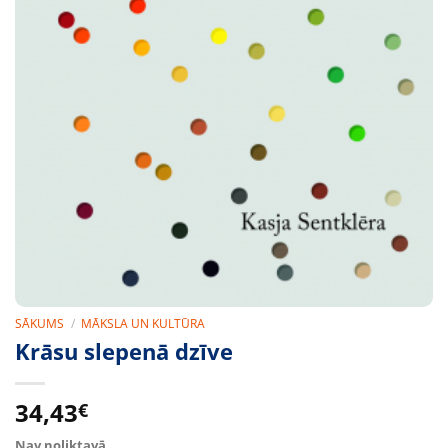
SĀKUMS
/
MĀKSLA UN KULTŪRA
Krāsu slepenā dzīve
34,43
€
Nav noliktavā