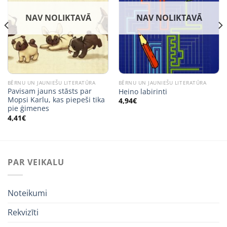
NAV NOLIKTAVĀ
NAV NOLIKTAVĀ
BĒRNU UN JAUNIEŠU LITERATŪRA
BĒRNU UN JAUNIEŠU LITERATŪRA
Pavisam jauns stāsts par
Heino labirinti
Mopsi Karlu, kas piepeši tika
4,94
€
pie ģimenes
4,41
€
PAR VEIKALU
Noteikumi
Rekvizīti