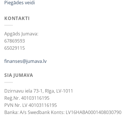
Piegādes veidi
KONTAKTI
Apgāds Jumava:
67869593
65029115
finanses@jumava.lv
SIA JUMAVA
Dzirnavu iela 73-1, Rīga, LV-1011
Reģ.Nr. 40103116195
PVN Nr. LV 40103116195
Banka: A/s Swedbank Konts: LV16HABA0001408030790