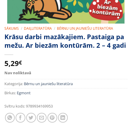
SĀKUMS
/
DAIĻLITERATŪRA
/
BĒRNU UN JAUNIEŠU LITERATŪRA
Krāsu darbi mazākajiem. Pastaiga pa
mežu. Ar biezām kontūrām. 2 – 4 gadi
5,29
€
Nav noliktavā
Kategorija:
Bērnu un jauniešu literatūra
Birkas:
Egmont
Svītru kods:
9789934169953