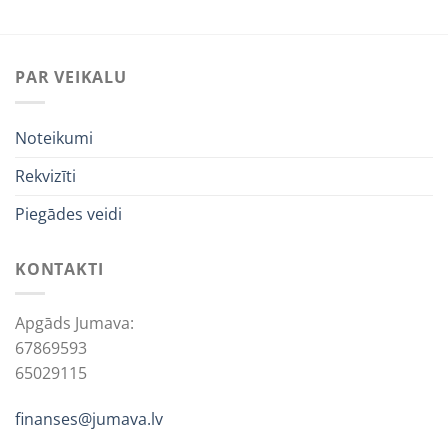
PAR VEIKALU
Noteikumi
Rekvizīti
Piegādes veidi
KONTAKTI
Apgāds Jumava:
67869593
65029115
finanses@jumava.lv