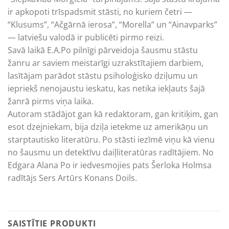
ir apkopoti trīspadsmit stāsti, no kuriem četri —
“Klusums”, “Ačgārnā ierosa”, “Morella” un “Ainavparks”
— latviešu valodā ir publicēti pirmo reizi.
Savā laikā E.A.Po pilnīgi pārveidoja šausmu stāstu
žanru ar saviem meistarīgi uzrakstītajiem darbiem,
lasītājam parādot stāstu psiholoģisko dziļumu un
iepriekš nenojaustu ieskatu, kas netika iekļauts šajā
žanrā pirms viņa laika.
Autoram stādājot gan kā redaktoram, gan kritiķim, gan
esot dzejniekam, bija dziļa ietekme uz amerikāņu un
starptautisko literatūru. Po stāsti iezīmē viņu kā vienu
no šausmu un detektīvu daiļliteratūras radītājiem. No
Edgara Alana Po ir iedvesmojies pats Šerloka Holmsa
radītājs Sers Artūrs Konans Doils.
SAISTĪTIE PRODUKTI