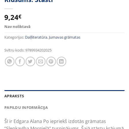
9,24
€
Nav noliktavā
Kategorijas:
Daiļliteratūra
,
Jumavas grāmatas
Svītru kods:
9789934202025
APRAKSTS
PAPILDU INFORMĀCIJA
Šī ir Edgara Alana Po iepriekš izdotās grāmatas
“Slepkavība Morgielā” turpinājums. Šajā stāstu krājumā