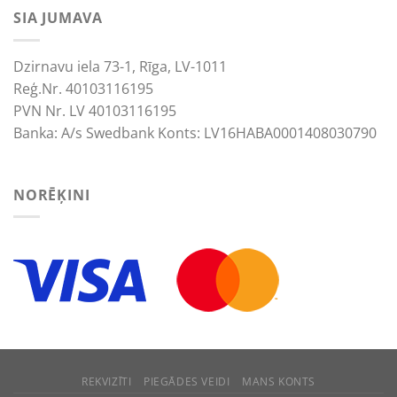
SIA JUMAVA
Dzirnavu iela 73-1, Rīga, LV-1011
Reģ.Nr. 40103116195
PVN Nr. LV 40103116195
Banka: A/s Swedbank Konts: LV16HABA0001408030790
NORĒĶINI
We use cookies to improve your experience.
ACCEPT
REJECT
REKVIZĪTI
PIEGĀDES VEIDI
MANS KONTS