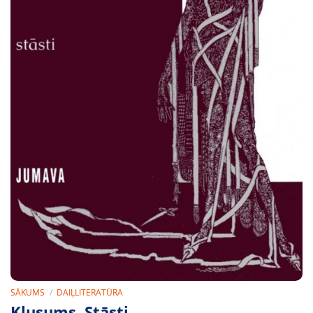
SĀKUMS
/
DAIĻLITERATŪRA
Klusums. Stāsti