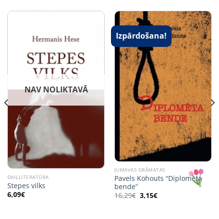
Izpārdošana!
NAV NOLIKTAVĀ
JUMAVAS GRĀMATAS
DAIĻLITERATŪRA
Pavels Kohouts “Diplomēta
Stepes vilks
bende”
6,09
€
Original
Current
16,29
€
3,15
€
price
price
was:
is:
16,29€.
3,15€.