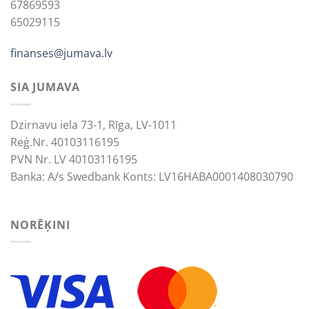
67869593
65029115
finanses@jumava.lv
SIA JUMAVA
Dzirnavu iela 73-1, Rīga, LV-1011
Reģ.Nr. 40103116195
PVN Nr. LV 40103116195
Banka: A/s Swedbank Konts: LV16HABA0001408030790
NORĒĶINI