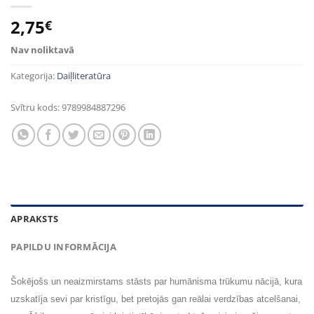
2,75
€
Nav noliktavā
Kategorija:
Daiļliteratūra
Svītru kods:
9789984887296
APRAKSTS
PAPILDU INFORMĀCIJA
Šokējošs un neaizmirstams stāsts par humānisma trūkumu nācijā, kura
uzskatīja sevi par kristīgu, bet pretojās gan reālai verdzības atcelšanai,