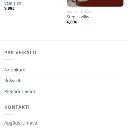
Vēja ziedi
9,98
€
DAIĻLITERATŪRA
Stepes vilks
6,09
€
PAR VEIKALU
Noteikumi
Rekvizīti
Piegādes veidi
KONTAKTI
Apgāds Jumava: