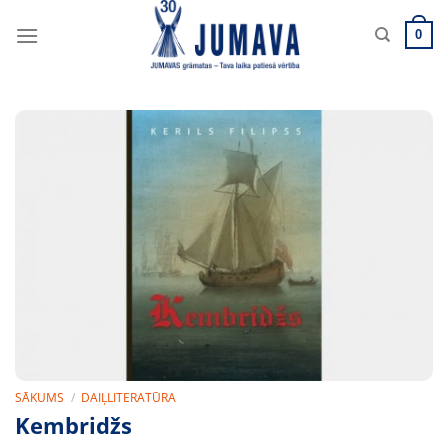
Skip
to
0
content
SĀKUMS
/
DAIĻLITERATŪRA
Kembridžs