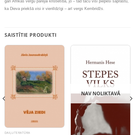
gan Āfrikas vergu pārejai kristietībā, jo – tad taču visi piepeši saprastu,
ka Dieva priekšā visi ir vienlīdzīgi – arī vergs Kembridžs.
SAISTĪTIE PRODUKTI
NAV NOLIKTAVĀ
DAIĻLITERATŪRA