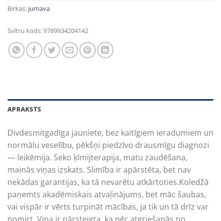
Birkas:
jumava
Svītru kods:
9789934204142
APRAKSTS
Divdesmitgadīga jauniete, bez kaitīgiem ieradumiem un
normālu veselību, pēkšņi piedzīvo drausmīgu diagnozi
— leikēmija. Seko ķīmijterapija, matu zaudēšana,
mainās viņas izskats. Slimība ir apārstēta, bet nav
nekādas garantijas, ka tā nevarētu atkārtoties.Koledžā
paņemts akadēmiskais atvaļinājums, bet māc šaubas,
vai vispār ir vērts turpināt mācības, ja tik un tā drīz var
nomirt. Viņa ir pārsteigta, ka pēc atgriešanās no