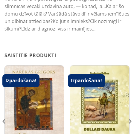
slimnīcas vecāki uzdāvina auto, — ko tad, ja…Kā ar šo
domu dzīvot tālāk? Vai šādā stāvoklī ir vēlams iemīlēties
un dibināt attiecības?Ko jūt slimnieks?Cik nozīmīgi ir
sīkumi?Līdz ar diagnozi viss ir mainījies…
SAISTĪTIE PRODUKTI
Izpārdošana!
Izpārdošana!