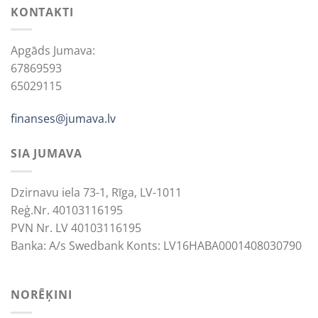
KONTAKTI
Apgāds Jumava:
67869593
65029115
finanses@jumava.lv
SIA JUMAVA
Dzirnavu iela 73-1, Rīga, LV-1011
Reģ.Nr. 40103116195
PVN Nr. LV 40103116195
Banka: A/s Swedbank Konts: LV16HABA0001408030790
NORĒĶINI