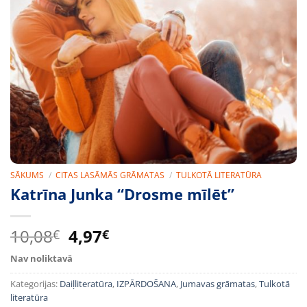
SĀKUMS
/
CITAS LASĀMĀS GRĀMATAS
/
TULKOTĀ LITERATŪRA
Katrīna Junka “Drosme mīlēt”
Original
Current
10,08
4,97
€
€
price
price
Nav noliktavā
was:
is:
10,08€.
4,97€.
Kategorijas:
Daiļliteratūra
,
IZPĀRDOŠANA
,
Jumavas grāmatas
,
Tulkotā
literatūra