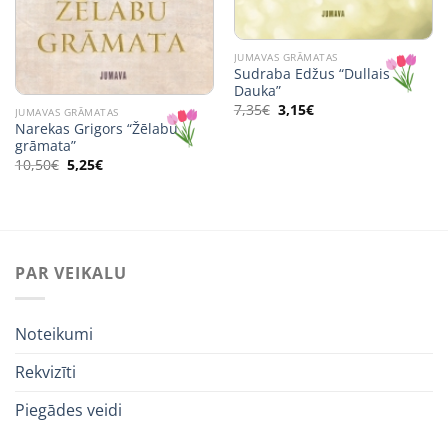
JUMAVAS GRĀMATAS
Sudraba Edžus “Dullais
Dauka”
Original
Current
7,35
€
3,15
€
JUMAVAS GRĀMATAS
price
price
Narekas Grigors “Žēlabu
was:
is:
grāmata”
7,35€.
3,15€.
Original
Current
10,50
€
5,25
€
price
price
was:
is:
10,50€.
5,25€.
PAR VEIKALU
Noteikumi
Rekvizīti
Piegādes veidi