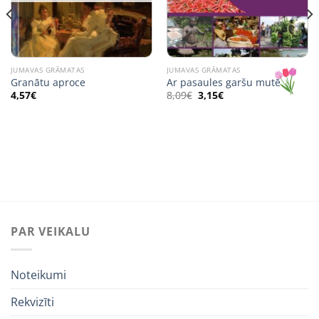
JUMAVAS GRĀMATAS
JUMAVAS GRĀMATAS
Granātu aproce
Ar pasaules garšu mutē
Original
Current
4,57
€
8,09
€
3,15
€
price
price
was:
is:
8,09€.
3,15€.
PAR VEIKALU
Noteikumi
Rekvizīti