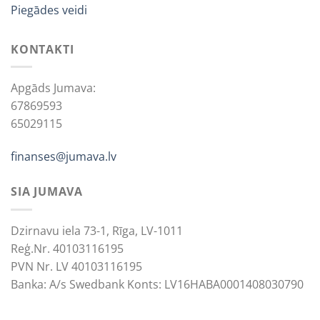
Piegādes veidi
KONTAKTI
Apgāds Jumava:
67869593
65029115
finanses@jumava.lv
SIA JUMAVA
Dzirnavu iela 73-1, Rīga, LV-1011
Reģ.Nr. 40103116195
PVN Nr. LV 40103116195
Banka: A/s Swedbank Konts: LV16HABA0001408030790