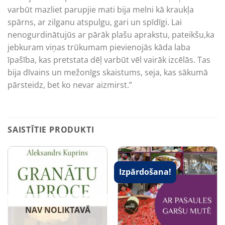
varbūt mazliet parupjie mati bija melni kā kraukļa
spārns, ar zilganu atspulgu, gari un spīdīgi. Lai
nenogurdinātujūs ar pārāk plašu aprakstu, pateikšu,ka
jebkuram viņas trūkumam pievienojās kāda laba
īpašība, kas pretstata dēļ varbūt vēl vairāk izcēlās. Tas
bija dīvains un mežonīgs skaistums, seja, kas sākumā
pārsteidz, bet ko nevar aizmirst.”
SAISTĪTIE PRODUKTI
Izpārdošana!
NAV NOLIKTAVĀ