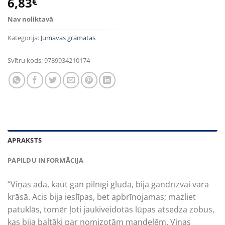
6,83
€
Nav noliktavā
Kategorija:
Jumavas grāmatas
Svītru kods:
9789934210174
APRAKSTS
PAPILDU INFORMĀCIJA
“Viņas āda, kaut gan pilnīgi gluda, bija gandrīzvai vara
krāsā. Acis bija ieslīpas, bet apbrīnojamas; mazliet
patuklās, tomēr ļoti jaukiveidotās lūpas atsedza zobus,
kas bija baltāki par nomizotām mandelēm. Viņas