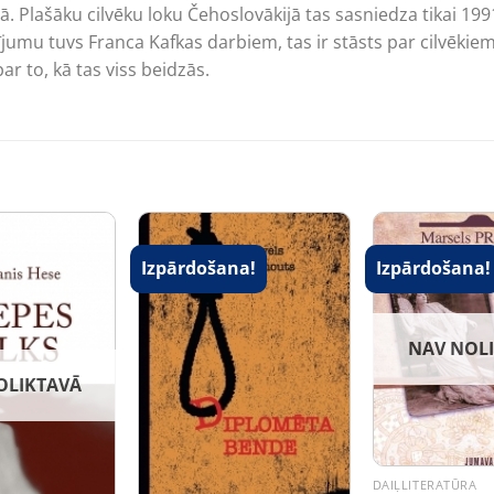
Plašāku cilvēku loku Čehoslovākijā tas sasniedza tikai 1991. 
ījumu tuvs Franca Kafkas darbiem, tas ir stāsts par cilvēkie
par to, kā tas viss beidzās.
Izpārdošana!
Izpārdošana!
NAV NOL
OLIKTAVĀ
DAIĻLITERATŪRA