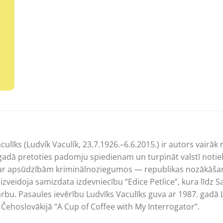
culīks (Ludvík Vaculík, 23.7.1926.–6.6.2015.) ir autors vair
adā pretoties padomju spiedienam un turpināt valstī notiek
ā ar apsūdzībām kriminālnoziegumos — republikas nozākāš
ā izveidoja samizdata izdevniecību “Edice Petlice”, kura līdz 
arbu. Pasaules ievērību Ludvīks Vaculīks guva ar 1987. gad
ā Čehoslovākijā “A Cup of Coffee with My Interrogator”.