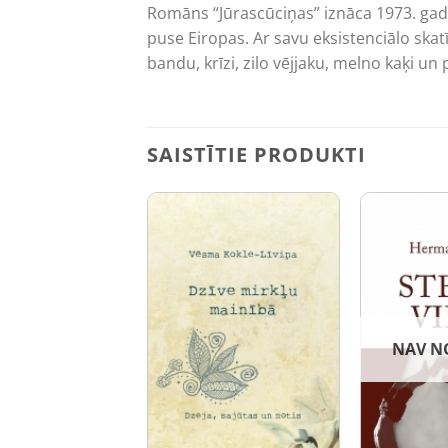
Romāns “Jūrascūciņas” iznāca 1973. gadā. 
puse Eiropas. Ar savu eksistenciālo skat
bandu, krīzi, zilo vējjaku, melno kaķi un 
SAISTĪTIE PRODUKTI
NAV N
ATŪRA