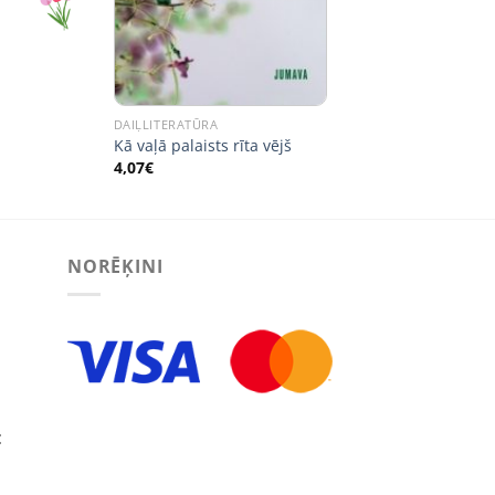
ent
e
€.
DAIĻLITERATŪRA
Kā vaļā palaists rīta vējš
4,07
€
NORĒĶINI
: