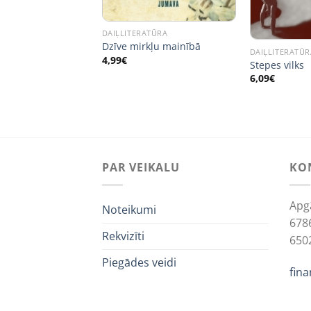
ūdija
DAIĻLITERATŪRA
Dzīve mirkļu mainībā
DAIĻLITERATŪR
4,99
€
Stepes vilks
6,09
€
PAR VEIKALU
KO
Apg
Noteikumi
678
Rekvizīti
650
Piegādes veidi
fin