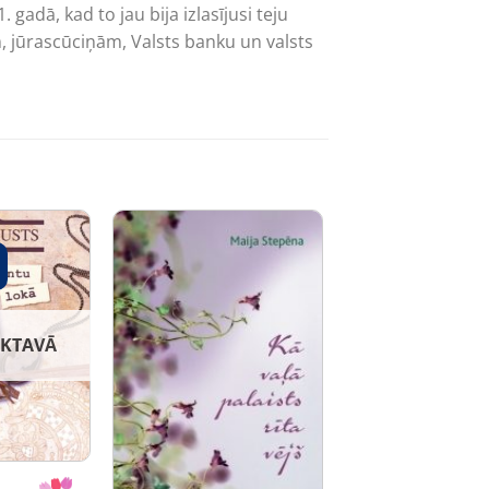
gadā, kad to jau bija izlasījusi teju
m, jūrascūciņām, Valsts banku un valsts
IKTAVĀ