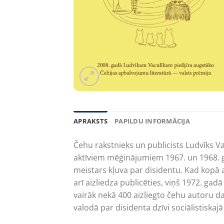
APRAKSTS
PAPILDU INFORMĀCIJA
Čehu rakstnieks un publicists Ludvīks Va
aktīviem mēģinājumiem 1967. un 1968. g
meistars kļuva par disidentu. Kad kop
arī aizliedza publicēties, viņš 1972. gad
vairāk nekā 400 aizliegto čehu autoru d
valodā par disidenta dzīvi sociālistiskaj