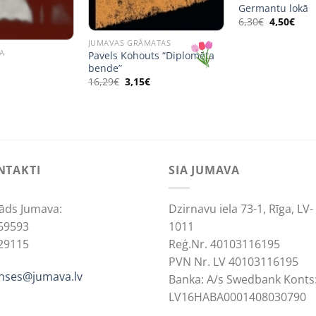
Germantu lokā
Original
Curr
6,30
€
4,50
€
price
pric
was:
is:
JUMAVAS GRĀMATAS
6,30€.
4,50
A
Pavels Kohouts “Diplomēta
bende”
Original
Current
16,29
€
3,15
€
price
price
was:
is:
16,29€.
3,15€.
NTAKTI
SIA JUMAVA
āds Jumava:
Dzirnavu iela 73-1, Rīga, LV-
69593
1011
29115
Reģ.Nr. 40103116195
PVN Nr. LV 40103116195
anses@jumava.lv
Banka: A/s Swedbank Konts
LV16HABA0001408030790