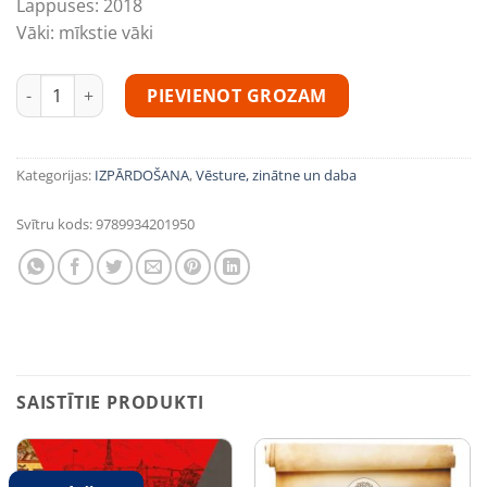
Lappuses:
2018
Vāki:
mīkstie vāki
Arnolds Bēŗzs, Ēriks Kūlis "Jūras dēli" daudzums
PIEVIENOT GROZAM
Kategorijas:
IZPĀRDOŠANA
,
Vēsture, zinātne un daba
Svītru kods:
9789934201950
SAISTĪTIE PRODUKTI