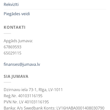
Rekvizīti
Piegādes veidi
KONTAKTI
Apgāds Jumava:
67869593
65029115
finanses@jumava.lv
SIA JUMAVA
Dzirnavu iela 73-1, Rīga, LV-1011
Reģ.Nr. 40103116195
PVN Nr. LV 40103116195
Banka: A/s Swedbank Konts: LV16HABA0001408030790