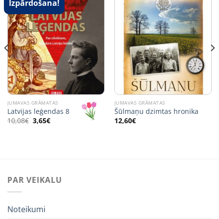
Izpārdošana!
JUMAVAS GRĀMATAS
JUMAVAS GRĀMATAS
Latvijas leģendas 8
Šūlmaņu dzimtas hronika
Original
Current
10,08
€
3,65
€
12,60
€
price
price
was:
is:
10,08€.
3,65€.
PAR VEIKALU
Noteikumi