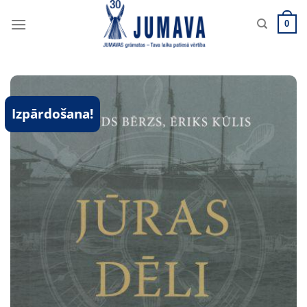
Skip
to
0
content
Izpārdošana!