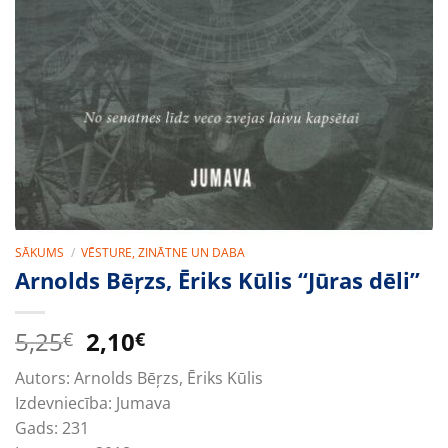
SĀKUMS
/
VĒSTURE, ZINĀTNE UN DABA
Arnolds Bēŗzs, Ēriks Kūlis “Jūras dēli”
Original
Current
5,25
2,10
€
€
price
price
Autors:
Arnolds Bēŗzs, Ēriks Kūlis
was:
is:
Izdevniecība:
Jumava
5,25€.
2,10€.
Gads:
231