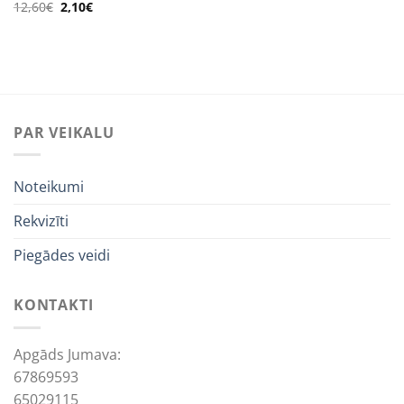
Original
Current
12,60
€
2,10
€
price
price
was:
is:
12,60€.
2,10€.
PAR VEIKALU
Noteikumi
Rekvizīti
Piegādes veidi
KONTAKTI
Apgāds Jumava:
67869593
65029115