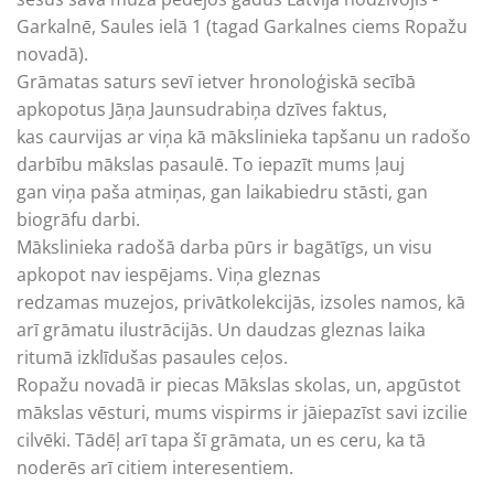
Garkalnē, Saules ielā 1 (tagad Garkalnes ciems Ropažu
novadā).
Grāmatas saturs sevī ietver hronoloģiskā secībā
apkopotus Jāņa Jaunsudrabiņa dzīves faktus,
kas caurvijas ar viņa kā mākslinieka tapšanu un radošo
darbību mākslas pasaulē. To iepazīt mums ļauj
gan viņa paša atmiņas, gan laikabiedru stāsti, gan
biogrāfu darbi.
Mākslinieka radošā darba pūrs ir bagātīgs, un visu
apkopot nav iespējams. Viņa gleznas
redzamas muzejos, privātkolekcijās, izsoles namos, kā
arī grāmatu ilustrācijās. Un daudzas gleznas laika
ritumā izklīdušas pasaules ceļos.
Ropažu novadā ir piecas Mākslas skolas, un, apgūstot
mākslas vēsturi, mums vispirms ir jāiepazīst savi izcilie
cilvēki. Tādēļ arī tapa šī grāmata, un es ceru, ka tā
noderēs arī citiem interesentiem.