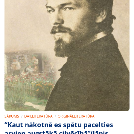
SĀKUMS
/
DAIĻLITERATŪRA
/
ORIĢINĀLLITERATŪRA
“Kaut nākotnē es spētu pacelties
arvien augstākā cilvēcībā”(Jānis