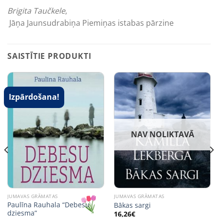
Brigita Taučkele
,
Jāņa Jaunsudrabiņa Piemiņas istabas pārzine
SAISTĪTIE PRODUKTI
Izpārdošana!
NAV NOLIKTAVĀ
JUMAVAS GRĀMATAS
JUMAVAS GRĀMATAS
Paulīna Rauhala “Debesu
Bākas sargi
dziesma”
16,26
€