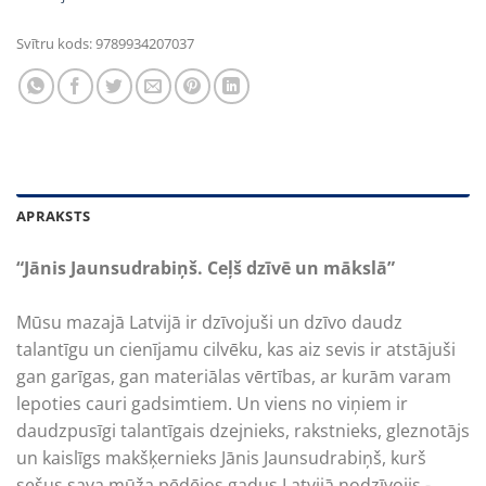
Svītru kods:
9789934207037
APRAKSTS
“Jānis Jaunsudrabiņš. Ceļš dzīvē un mākslā”
Mūsu mazajā Latvijā ir dzīvojuši un dzīvo daudz
talantīgu un cienījamu cilvēku, kas aiz sevis ir atstājuši
gan garīgas, gan materiālas vērtības, ar kurām varam
lepoties cauri gadsimtiem. Un viens no viņiem ir
daudzpusīgi talan­tīgais dzejnieks, rakstnieks, gleznotājs
un kaislīgs makšķer­nieks Jānis Jaunsudrabiņš, kurš
sešus sava mūža pēdējos gadus Latvijā nodzīvojis ­