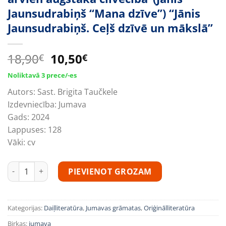
Jaunsudrabiņš “Mana dzīve”) “Jānis
Jaunsudrabiņš. Ceļš dzīvē un mākslā”
Original
Current
18,90
10,50
€
€
price
price
Noliktavā 3 prece/-es
was:
is:
Autors:
Sast. Brigita Taučkele
18,90€.
10,50€.
Izdevniecība:
Jumava
Gads:
2024
Lappuses:
128
Vāki:
cv
“Kaut nākotnē es spētu pacelties arvien augstākā cilvēcībā”(J
PIEVIENOT GROZAM
Kategorijas:
Daiļliteratūra
,
Jumavas grāmatas
,
Oriģinālliteratūra
Birkas:
jumava