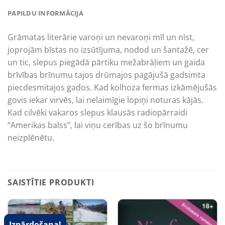
PAPILDU INFORMĀCIJA
Grāmatas literārie varoņi un nevaroņi mīl un nīst,
joprojām bīstas no izsūtījuma, nodod un šantažē, cer
un tic, slepus piegādā pārtiku mežabrāļiem un gaida
brīvības brīnumu tajos drūmajos pagājušā gadsimta
piecdesmitajos gados. Kad kolhoza fermas izkāmējušās
govis iekar virvēs, lai nelaimīgie lopiņi noturas kājās.
Kad cilvēki vakaros slepus klausās radiopārraidi
“Amerikas balss”, lai viņu cerības uz šo brīnumu
neizplēnētu.
SAISTĪTIE PRODUKTI
Izpārdošana!