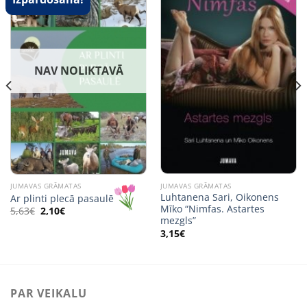
NAV NOLIKTAVĀ
JUMAVAS GRĀMATAS
JUMAVAS GRĀMATAS
Luhtanena Sari, Oikonens
Ar plinti plecā pasaulē
Mīko “Nimfas. Astartes
Original
Current
5,63
€
2,10
€
price
price
mezgls”
was:
is:
3,15
€
5,63€.
2,10€.
PAR VEIKALU