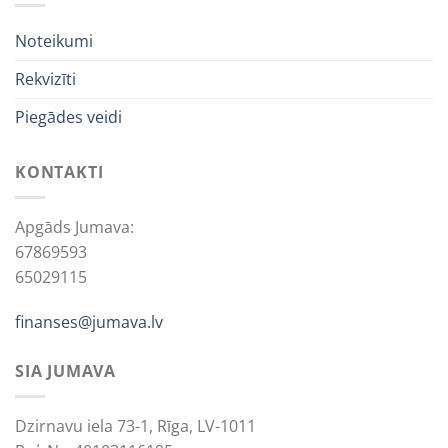
Noteikumi
Rekvizīti
Piegādes veidi
KONTAKTI
Apgāds Jumava:
67869593
65029115
finanses@jumava.lv
SIA JUMAVA
Dzirnavu iela 73-1, Rīga, LV-1011