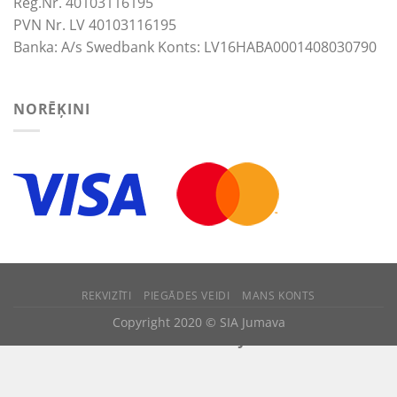
Reģ.Nr. 40103116195
PVN Nr. LV 40103116195
Banka: A/s Swedbank Konts: LV16HABA0001408030790
NORĒĶINI
REKVIZĪTI
PIEGĀDES VEIDI
MANS KONTS
We use cookies to improve your experience.
Copyright 2020 © SIA Jumava
ACCEPT
REJECT