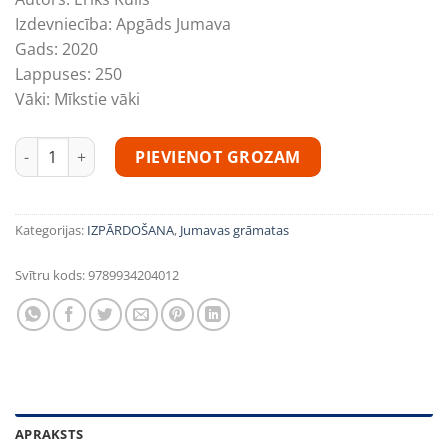
was:
is:
Izdevniecība:
Apgāds Jumava
6,51€.
4,56€.
Gads:
2020
Lappuses:
250
Vāki:
Mīkstie vāki
Ēriks Kūlis "Iezīmētie" daudzums
PIEVIENOT GROZAM
Kategorijas:
IZPĀRDOŠANA
,
Jumavas grāmatas
Svītru kods:
9789934204012
APRAKSTS