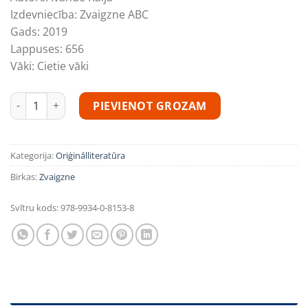
Izdevniecība:
Zvaigzne ABC
Gads:
2019
Lappuses:
656
Vāki:
Cietie vāki
Iedzimtais grēks daudzums
PIEVIENOT GROZAM
Kategorija:
Oriģinālliteratūra
Birkas:
Zvaigzne
Svītru kods:
978-9934-0-8153-8