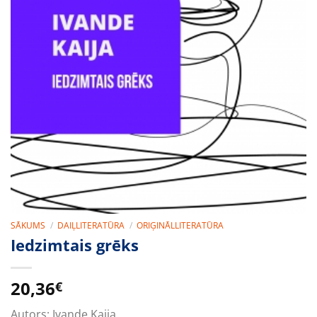
SĀKUMS
/
DAIĻLITERATŪRA
/
ORIĢINĀLLITERATŪRA
Iedzimtais grēks
20,36
€
Autors:
Ivande Kaija