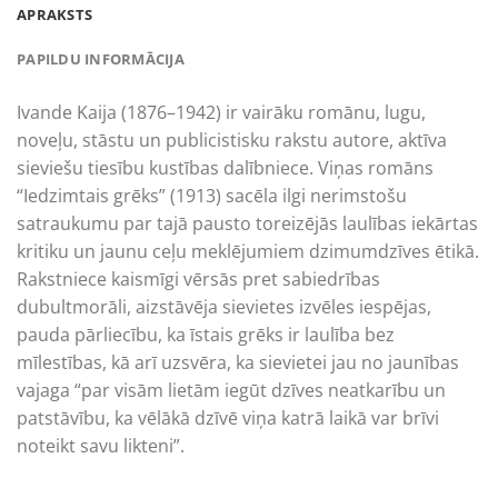
APRAKSTS
PAPILDU INFORMĀCIJA
Ivande Kaija (1876–1942) ir vairāku romānu, lugu,
noveļu, stāstu un publicistisku rakstu autore, aktīva
sieviešu tiesību kustības dalībniece. Viņas romāns
“Iedzimtais grēks” (1913) sacēla ilgi nerimstošu
satraukumu par tajā pausto toreizējās laulības iekārtas
kritiku un jaunu ceļu meklējumiem dzimumdzīves ētikā.
Rakstniece kaismīgi vērsās pret sabiedrības
dubultmorāli, aizstāvēja sievietes izvēles iespējas,
pauda pārliecību, ka īstais grēks ir laulība bez
mīlestības, kā arī uzsvēra, ka sievietei jau no jaunības
vajaga “par visām lietām iegūt dzīves neatkarību un
patstāvību, ka vēlākā dzīvē viņa katrā laikā var brīvi
noteikt savu likteni”.