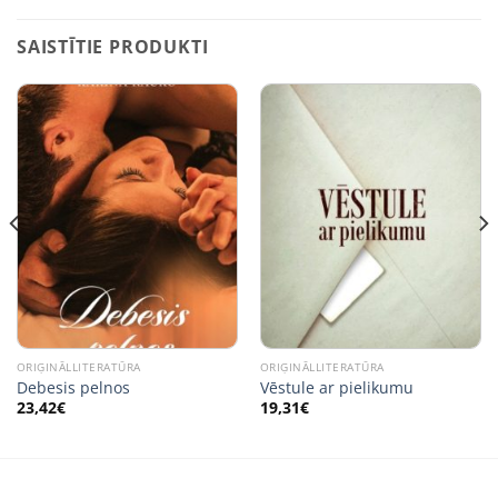
SAISTĪTIE PRODUKTI
ORIĢINĀLLITERATŪRA
ORIĢINĀLLITERATŪRA
Debesis pelnos
Vēstule ar pielikumu
23,42
€
19,31
€