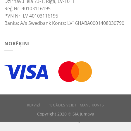
Dzirnavu iela 73-1, Rīga, LV-1011
Reģ.Nr. 40103116195
PVN Nr. LV 40103116195
Banka: A/s Swedbank Konts: LV16HABA0001408030790
NORĒĶINI
REKVIZĪTI
PIEGĀDES VEIDI
MANS KONTS
We use cookies to improve your experience.
Copyright 2020 © SIA Jumava
ACCEPT
REJECT