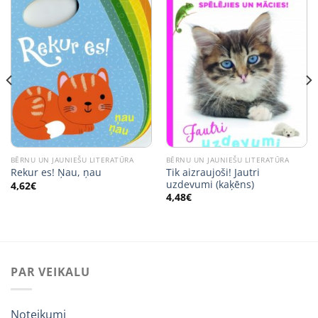
BĒRNU UN JAUNIEŠU LITERATŪRA
BĒRNU UN JAUNIEŠU LITERATŪRA
Tik aizraujoši! Jautri
Rekur es! Ņau, ņau
uzdevumi (kaķēns)
4,62
€
4,48
€
PAR VEIKALU
Noteikumi