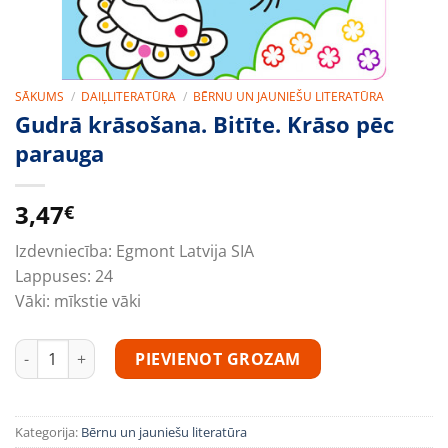
SĀKUMS
/
DAIĻLITERATŪRA
/
BĒRNU UN JAUNIEŠU LITERATŪRA
Gudrā krāsošana. Bitīte. Krāso pēc
parauga
3,47
€
Izdevniecība:
Egmont Latvija SIA
Lappuses:
24
Vāki:
mīkstie vāki
Gudrā krāsošana. Bitīte. Krāso pēc parauga daudzums
PIEVIENOT GROZAM
Kategorija:
Bērnu un jauniešu literatūra