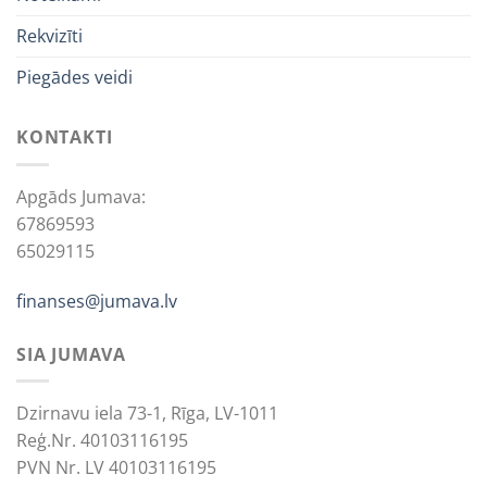
Rekvizīti
Piegādes veidi
KONTAKTI
Apgāds Jumava:
67869593
65029115
finanses@jumava.lv
SIA JUMAVA
Dzirnavu iela 73-1, Rīga, LV-1011
Reģ.Nr. 40103116195
PVN Nr. LV 40103116195